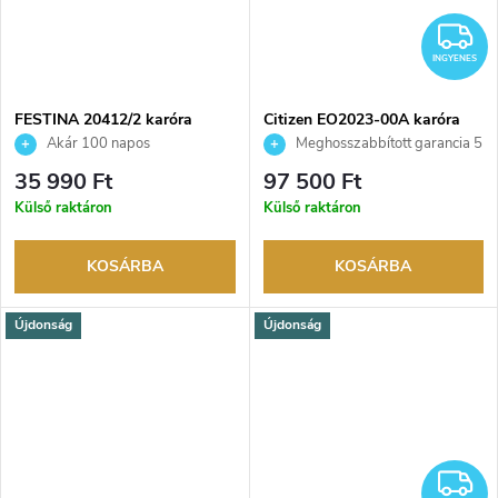
I
INGYENES
FESTINA 20412/2 karóra
Citizen EO2023-00A karóra
Akár 100 napos
Meghosszabbított garancia 5
visszaküldési lehetőség. Hivatalos
évre. Akár 100 napos
35 990 Ft
97 500 Ft
márkakereskedő.
visszaküldési lehetőség. Hivatalos
Külső raktáron
Külső raktáron
márkakereskedő.
KOSÁRBA
KOSÁRBA
Újdonság
Újdonság
I