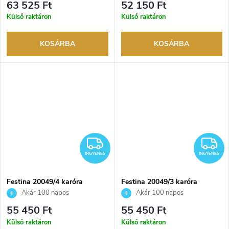
63 525 Ft
52 150 Ft
visszaküldési lehetőség. Hivatalos
márkakereskedő.
Külső raktáron
Külső raktáron
márkakereskedő.
KOSÁRBA
KOSÁRBA
INGYENES
I
INGYENES
INGYENES
Festina 20049/4 karóra
Festina 20049/3 karóra
Akár 100 napos
Akár 100 napos
visszaküldési lehetőség. Hivatalos
visszaküldési lehetőség. Hivatalos
55 450 Ft
55 450 Ft
márkakereskedő.
márkakereskedő.
Külső raktáron
Külső raktáron