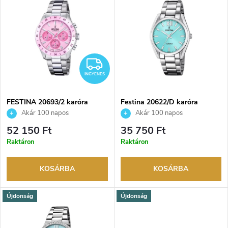
r
e
ABC szerint
m
r
é
INGYENES
m
INGYENES
k
é
e
FESTINA 20693/2 karóra
Festina 20622/D karóra
Akár 100 napos
Akár 100 napos
k
visszaküldési lehetőség. Hivatalos
visszaküldési lehetőség. Hivatalos
k
52 150 Ft
35 750 Ft
márkakereskedő.
márkakereskedő.
e
Raktáron
Raktáron
r
k
KOSÁRBA
KOSÁRBA
e
l
Újdonság
Újdonság
n
i