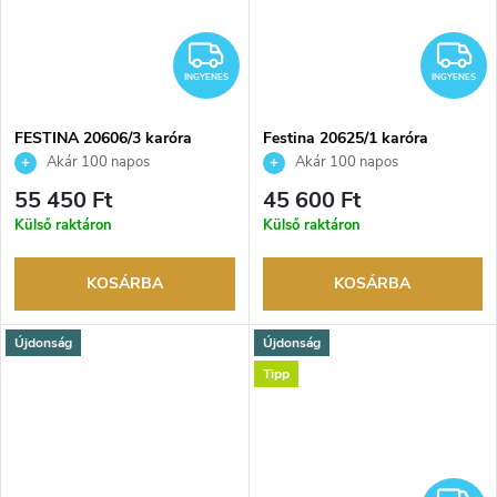
INGYENES
I
INGYENES
INGYENES
FESTINA 20606/3 karóra
Festina 20625/1 karóra
Akár 100 napos
Akár 100 napos
visszaküldési lehetőség. Hivatalos
visszaküldési lehetőség. Hivatalos
55 450 Ft
45 600 Ft
márkakereskedő.
márkakereskedő.
Külső raktáron
Külső raktáron
KOSÁRBA
KOSÁRBA
Újdonság
Újdonság
Tipp