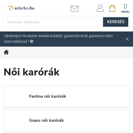
Ugrás
KOSÁR
a
fő
KERESÉS
tartalomhoz
Vásároljon hivatalos webáruházból, garanciával és garancia utáni
szervizeléssel ! 🛠️
Kezdőlap
Női karórák
Festina női karórák
Guess női karórák