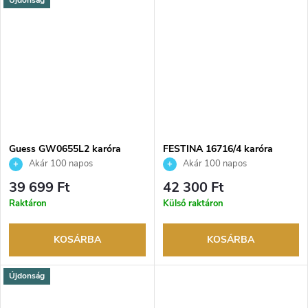
Guess GW0655L2 karóra
FESTINA 16716/4 karóra
Akár 100 napos
Akár 100 napos
visszaküldési lehetőség. Hivatalos
visszaküldési lehetőség. Hivatalos
39 699 Ft
42 300 Ft
márkakereskedő.
márkakereskedő.
Raktáron
Külső raktáron
KOSÁRBA
KOSÁRBA
Újdonság