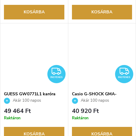
KOSÁRBA
KOSÁRBA
INGYENES
I
INGYENES
INGYENES
GUESS GW0771L1 karóra
Casio G-SHOCK GMA-
S2100MD-7AER karóra
Akár 100 napos
Akár 100 napos
visszaküldési lehetőség. Hivatalos
visszaküldési lehetőség. Hivatalos
49 464 Ft
40 920 Ft
márkakereskedő.
márkakereskedő.
Raktáron
Raktáron
KOSÁRBA
KOSÁRBA