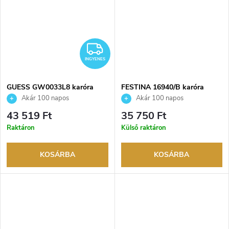
INGYENES
INGYENES
GUESS GW0033L8 karóra
FESTINA 16940/B karóra
Akár 100 napos
Akár 100 napos
visszaküldési lehetőség. Hivatalos
visszaküldési lehetőség. Hivatalos
43 519 Ft
35 750 Ft
márkakereskedő.
márkakereskedő.
Raktáron
Külső raktáron
KOSÁRBA
KOSÁRBA