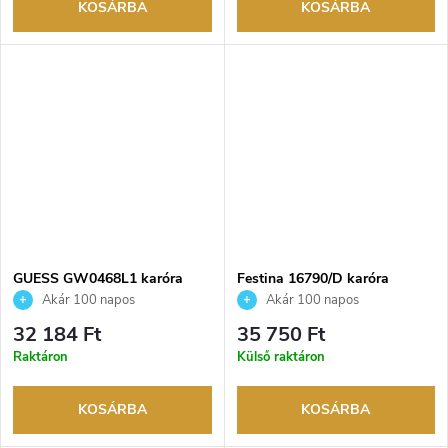
KOSÁRBA
KOSÁRBA
GUESS GW0468L1 karóra
Festina 16790/D karóra
Akár 100 napos
Akár 100 napos
visszaküldési lehetőség. Hivatalos
visszaküldési lehetőség. Hivatalos
32 184 Ft
35 750 Ft
márkakereskedő.
márkakereskedő.
Raktáron
Külső raktáron
KOSÁRBA
KOSÁRBA