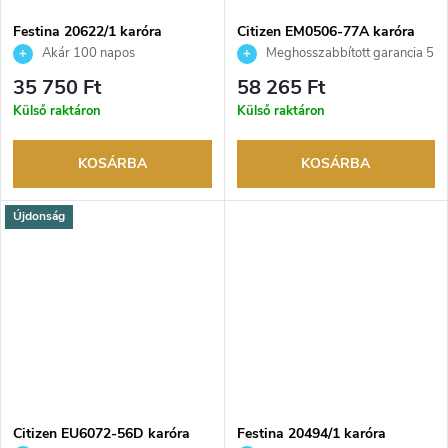
Festina 20622/1 karóra
Citizen EM0506-77A karóra
Akár 100 napos
Meghosszabbított garancia 5
visszaküldési lehetőség. Hivatalos
évre. Akár 100 napos
35 750 Ft
58 265 Ft
márkakereskedő.
visszaküldési lehetőség. Hivatalos
Külső raktáron
Külső raktáron
márkakereskedő.
KOSÁRBA
KOSÁRBA
Újdonság
Citizen EU6072-56D karóra
Festina 20494/1 karóra