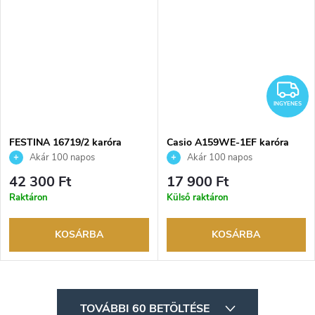
I
INGYENES
FESTINA 16719/2 karóra
Casio A159WE-1EF karóra
Akár 100 napos
Akár 100 napos
visszaküldési lehetőség. Hivatalos
visszaküldési lehetőség. Hivatalos
42 300 Ft
17 900 Ft
márkakereskedő.
márkakereskedő.
Raktáron
Külső raktáron
KOSÁRBA
KOSÁRBA
L
TOVÁBBI 60 BETÖLTÉSE