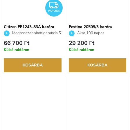
INGYENES
INGYENES
Citizen FE1243-83A karóra
Festina 20509/3 karóra
Meghosszabbított garancia 5
Akár 100 napos
évre. Akár 100 napos
visszaküldési lehetőség. Hivatalos
66 700 Ft
29 200 Ft
visszaküldési lehetőség. Hivatalos
márkakereskedő.
Külső raktáron
Külső raktáron
márkakereskedő.
KOSÁRBA
KOSÁRBA