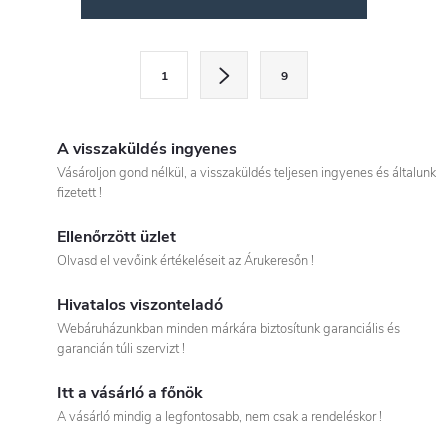
i
s
L
1
9
a
t
p
a
o
A visszaküldés ingyenes
i
z
Vásároljon gond nélkül, a visszaküldés teljesen ingyenes és általunk
fizetett !
á
r
s
Ellenőrzött üzlet
á
Olvasd el vevőink értékeléseit az Árukeresőn !
n
Hivatalos viszonteladó
Webáruházunkban minden márkára biztosítunk garanciális és
y
garancián túli szervizt !
í
Itt a vásárló a főnök
t
A vásárló mindig a legfontosabb, nem csak a rendeléskor !