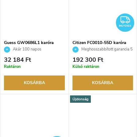
I
INGYENES
Guess GW0686L1 karóra
Citizen FC0010-55D karóra
Akár 100 napos
Meghosszabbított garancia 5
visszaküldési lehetőség. Hivatalos
évre. Akár 100 napos
32 184 Ft
192 300 Ft
márkakereskedő.
visszaküldési lehetőség. Hivatalos
Raktáron
Külső raktáron
márkakereskedő.
KOSÁRBA
KOSÁRBA
Újdonság