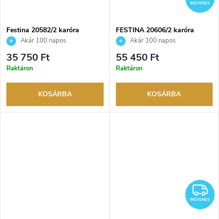
INGYENES
Festina 20582/2 karóra
FESTINA 20606/2 karóra
Akár 100 napos
Akár 100 napos
visszaküldési lehetőség. Hivatalos
visszaküldési lehetőség. Hivatalos
35 750 Ft
55 450 Ft
márkakereskedő.
márkakereskedő.
Raktáron
Raktáron
KOSÁRBA
KOSÁRBA
I
INGYENES