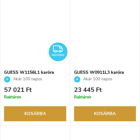
INGYENES
INGYENES
GUESS W1156L1 karóra
GUESS W0911L3 karóra
Akár 100 napos
Akár 100 napos
visszaküldési lehetőség. Hivatalos
visszaküldési lehetőség. Hivatalos
57 021 Ft
23 445 Ft
márkakereskedő.
márkakereskedő.
Raktáron
Raktáron
KOSÁRBA
KOSÁRBA