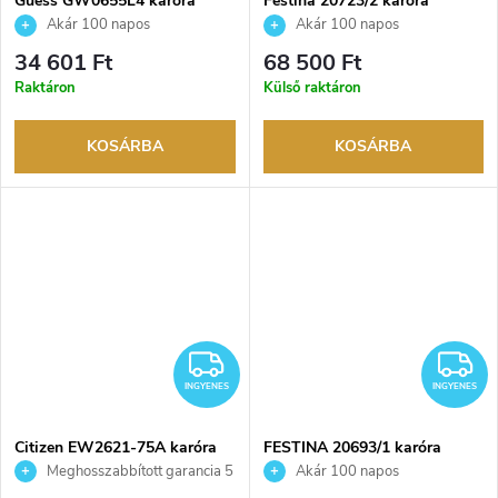
Guess GW0655L4 karóra
Festina 20723/2 karóra
Akár 100 napos
Akár 100 napos
visszaküldési lehetőség. Hivatalos
visszaküldési lehetőség. Hivatalos
34 601 Ft
68 500 Ft
márkakereskedő.
márkakereskedő.
Raktáron
Külső raktáron
KOSÁRBA
KOSÁRBA
INGYENES
I
INGYENES
INGYENES
Citizen EW2621-75A karóra
FESTINA 20693/1 karóra
Meghosszabbított garancia 5
Akár 100 napos
évre. Akár 100 napos
visszaküldési lehetőség. Hivatalos