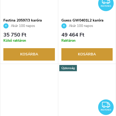
I
INGYENES
Festina 20597/3 karóra
Guess GW0401L2 karóra
Akár 100 napos
Akár 100 napos
visszaküldési lehetőség. Hivatalos
visszaküldési lehetőség. Hivatalos
35 750 Ft
49 464 Ft
márkakereskedő.
márkakereskedő.
Külső raktáron
Raktáron
KOSÁRBA
KOSÁRBA
Újdonság
I
INGYENES