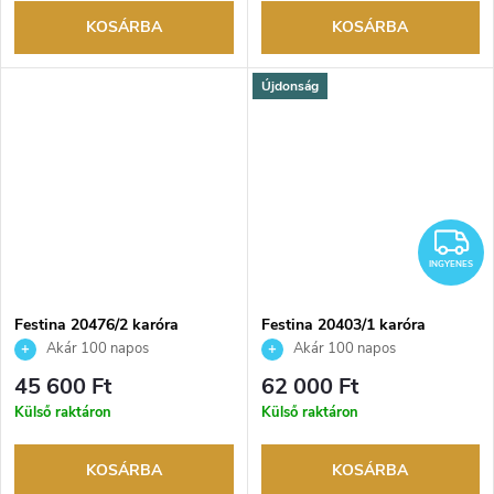
KOSÁRBA
KOSÁRBA
Újdonság
I
INGYENES
Festina 20476/2 karóra
Festina 20403/1 karóra
Akár 100 napos
Akár 100 napos
visszaküldési lehetőség. Hivatalos
visszaküldési lehetőség. Hivatalos
45 600 Ft
62 000 Ft
márkakereskedő.
márkakereskedő.
Külső raktáron
Külső raktáron
KOSÁRBA
KOSÁRBA