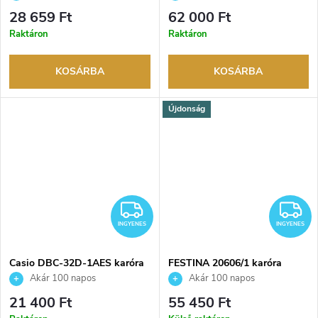
visszaküldési lehetőség. Hivatalos
visszaküldési lehetőség. Hivatalos
28 659 Ft
62 000 Ft
márkakereskedő.
márkakereskedő.
Raktáron
Raktáron
KOSÁRBA
KOSÁRBA
Újdonság
INGYENES
I
INGYENES
INGYENES
Casio DBC-32D-1AES karóra
FESTINA 20606/1 karóra
Akár 100 napos
Akár 100 napos
visszaküldési lehetőség. Hivatalos
visszaküldési lehetőség. Hivatalos
21 400 Ft
55 450 Ft
márkakereskedő.
márkakereskedő.