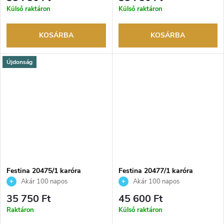
márkakereskedő.
márkakereskedő.
Külső raktáron
Külső raktáron
KOSÁRBA
KOSÁRBA
Újdonság
Festina 20475/1 karóra
Festina 20477/1 karóra
Akár 100 napos
Akár 100 napos
visszaküldési lehetőség. Hivatalos
visszaküldési lehetőség. Hivatalos
35 750 Ft
45 600 Ft
márkakereskedő.
márkakereskedő.
Raktáron
Külső raktáron