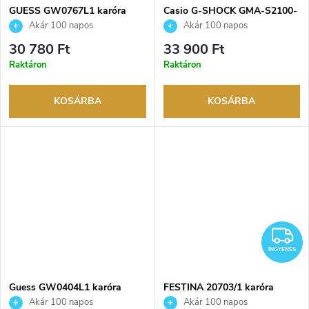
GUESS GW0767L1 karóra
Casio G-SHOCK GMA-S2100-
4AER karóra
Akár 100 napos
Akár 100 napos
visszaküldési lehetőség. Hivatalos
visszaküldési lehetőség. Hivatalos
30 780 Ft
33 900 Ft
márkakereskedő.
márkakereskedő.
Raktáron
Raktáron
KOSÁRBA
KOSÁRBA
I
INGYENES
Guess GW0404L1 karóra
FESTINA 20703/1 karóra
Akár 100 napos
Akár 100 napos