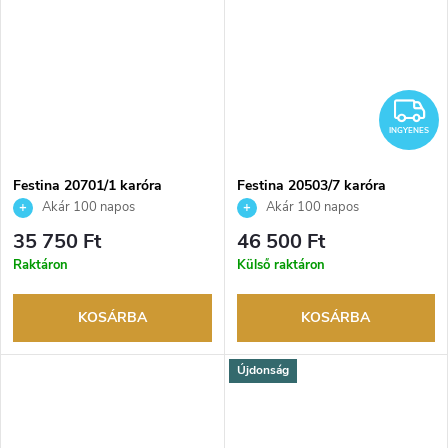
I
INGYENES
Festina 20701/1 karóra
Festina 20503/7 karóra
Akár 100 napos
Akár 100 napos
visszaküldési lehetőség. Hivatalos
visszaküldési lehetőség. Hivatalos
35 750 Ft
46 500 Ft
márkakereskedő.
márkakereskedő.
Raktáron
Külső raktáron
KOSÁRBA
KOSÁRBA
Újdonság