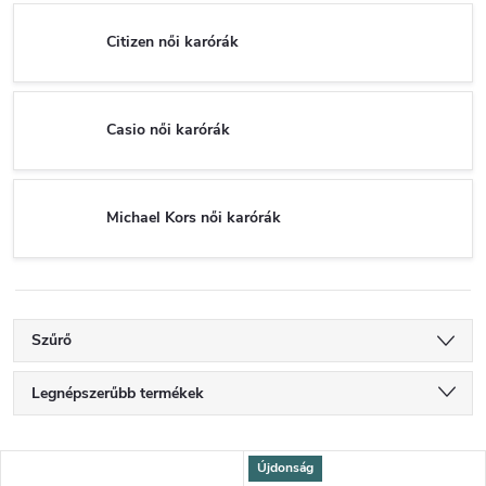
Citizen női karórák
Casio női karórák
Michael Kors női karórák
Szűrő
T
Legnépszerűbb termékek
e
Legolcsóbb elöl
T
Újdonság
Legdrágább