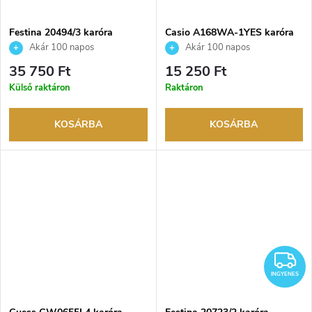
Festina 20494/3 karóra
Casio A168WA-1YES karóra
Akár 100 napos
Akár 100 napos
visszaküldési lehetőség. Hivatalos
visszaküldési lehetőség. Hivatalos
35 750 Ft
15 250 Ft
márkakereskedő.
márkakereskedő.
Külső raktáron
Raktáron
KOSÁRBA
KOSÁRBA
I
INGYENES