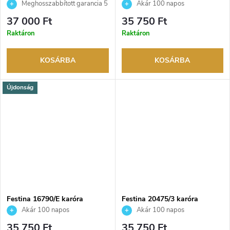
Meghosszabbított garancia 5
Akár 100 napos
évre. Akár 100 napos
visszaküldési lehetőség. Hivatalos
37 000 Ft
35 750 Ft
visszaküldési lehetőség. Hivatalos
márkakereskedő.
Raktáron
Raktáron
márkakereskedő.
KOSÁRBA
KOSÁRBA
Újdonság
Festina 16790/E karóra
Festina 20475/3 karóra
Akár 100 napos
Akár 100 napos
visszaküldési lehetőség. Hivatalos
visszaküldési lehetőség. Hivatalos
35 750 Ft
35 750 Ft