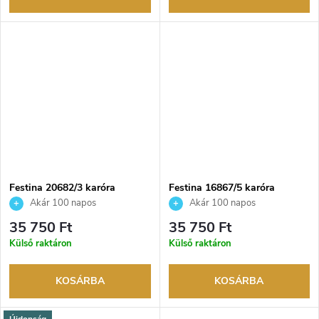
Festina 20682/3 karóra
Festina 16867/5 karóra
Akár 100 napos
Akár 100 napos
visszaküldési lehetőség. Hivatalos
visszaküldési lehetőség. Hivatalos
35 750 Ft
35 750 Ft
márkakereskedő.
márkakereskedő.
Külső raktáron
Külső raktáron
KOSÁRBA
KOSÁRBA
Újdonság