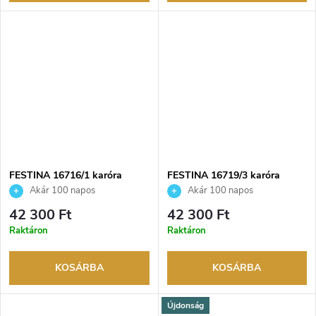
FESTINA 16716/1 karóra
FESTINA 16719/3 karóra
Akár 100 napos
Akár 100 napos
visszaküldési lehetőség. Hivatalos
visszaküldési lehetőség. Hivatalos
42 300 Ft
42 300 Ft
márkakereskedő.
márkakereskedő.
Raktáron
Raktáron
KOSÁRBA
KOSÁRBA
Újdonság