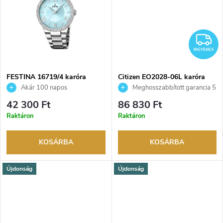
d
s
e
I
t
z
INGYENES
á
é
FESTINA 16719/4 karóra
Citizen EO2028-06L karóra
j
Akár 100 napos
Meghosszabbított garancia 5
visszaküldési lehetőség. Hivatalos
évre. Akár 100 napos
s
42 300 Ft
86 830 Ft
márkakereskedő.
visszaküldési lehetőség. Hivatalos
a
Raktáron
Raktáron
márkakereskedő.
e
KOSÁRBA
KOSÁRBA
Újdonság
Újdonság