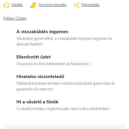
Kérdés
Nyomon követés
Megosztás
Márka:
Citizen
A visszaküldés ingyenes
Vásároljon gond nélkül, a visszaküldés teljesen ingyenes és
általunk fizetett !
Ellenőrzött üzlet
Olvasd el vevőink értékeléseit az Árukeresőn !
Hivatalos viszonteladó
Webáruházunkban minden márkára biztosítunk garanciális és
garancián túli szervizt !
Itt a vásárló a főnök
A vásárló mindig a legfontosabb, nem csak a rendeléskor !