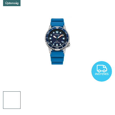
Újdonság
I
INGYENES