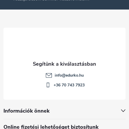
l
é
c
info
@
edurko.hu
+36 70 743 7923
Információk önnek
Online fizetési lehetőséget biztosítunk