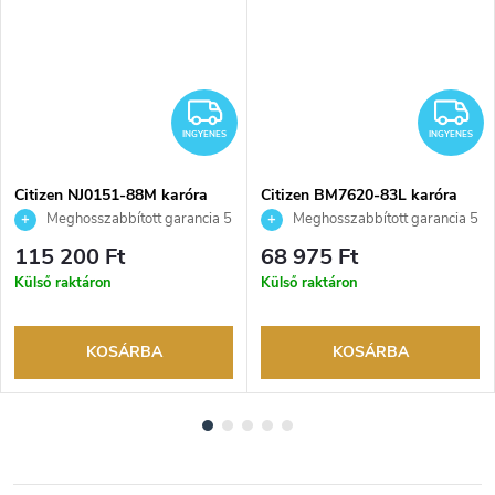
NGYENES
INGYENES
I
INGYENES
INGYENES
Citizen NJ0151-88M karóra
Citizen BM7620-83L karóra
Meghosszabbított garancia 5
Meghosszabbított garancia 5
évre. Akár 100 napos
évre. Akár 100 napos
115 200 Ft
68 975 Ft
visszaküldési lehetőség. Hivatalos
visszaküldési lehetőség. Hivatalos
Külső raktáron
Külső raktáron
márkakereskedő.
márkakereskedő.
KOSÁRBA
KOSÁRBA