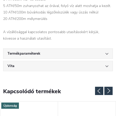
5 ATM/50m zuhanyozhat az órával, folyó víz alatt moshatja a kezét.
10 ATM/100m búvárkodás légzőkészülék vagy úszás nélkül
20 ATM/200m mélymerülés
A vízállósággal kapcsolatos pontosabb utasításokért kérjük,
kövesse a használati utasítást.
Termékparaméterek
Vita
Kapcsolódó termékek
Újdonság