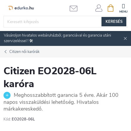
Ugrás
KOSÁR
a
fő
KERESÉS
tartalomhoz
Vásároljon hivatalos webáruházból, garanciával és garancia utáni
szervizeléssel ! 🛠️
Citizen női karórák
Citizen EO2028-06L
karóra
Meghosszabbított garancia 5 évre. Akár 100
napos visszaküldési lehetőség. Hivatalos
márkakereskedő.
Kód:
EO2028-06L