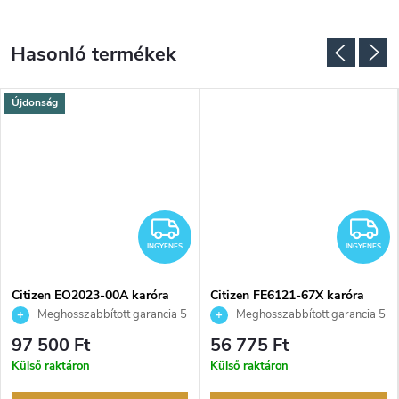
Újdonság
NGYENES
INGYENES
I
INGYENES
INGYENES
Citizen EO2023-00A karóra
Citizen FE6121-67X karóra
Meghosszabbított garancia 5
Meghosszabbított garancia 5
évre. Akár 100 napos
évre. Akár 100 napos
97 500 Ft
56 775 Ft
visszaküldési lehetőség. Hivatalos
visszaküldési lehetőség. Hivatalos
Külső raktáron
Külső raktáron
márkakereskedő.
márkakereskedő.