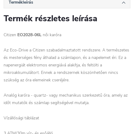
Termékleírás
Termék részletes leírása
Citizen
EO2028-06L
női karóra
Az Eco-Drive a Citizen szabadalmaztatott rendszere. A természetes
és mesterséges fény áthalad a számlapon, és a napelemet éri. Ez a
napenergiát elektromos energiává alakítja, és feltölti a
mikroakkumulátort. Ennek a rendszernek köszönhetően nincs
szükség az óra elemeinek cseréjére.
Analóg karóra - quartz- vagy mechanikus szerkezetű óra, amely az
időt mutatók és számlap segítségével mutatja.
Vízállósági táblázat
3 ATM/30m víz- és esőálló