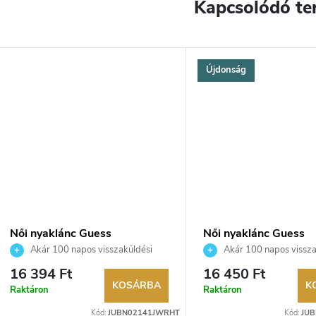
Kapcsolódó te
Újdonság
Női nyaklánc Guess
Női nyaklánc Guess
JUBN02141JWRHT
JUBN03398JWRHT
Akár 100 napos visszaküldési
Akár 100 napos vissza
lehetőség. Hivatalos márkakereskedő.
lehetőség. Hivatalos márka
16 394 Ft
16 450 Ft
KOSÁRBA
K
Raktáron
Raktáron
Kód:
JUBN02141JWRHT
Kód:
JU