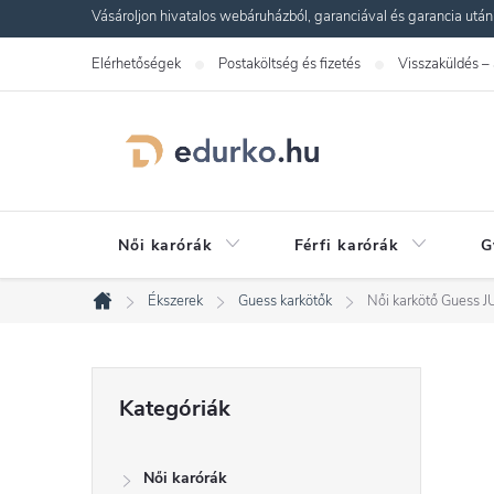
Ugrás
Vásároljon hivatalos webáruházból, garanciával és garancia utáni s
a
Elérhetőségek
Postaköltség és fizetés
Visszaküldés –
fő
tartalomhoz
Női karórák
Férfi karórák
G
Ékszerek
Guess karkötők
Női karkötő Gues
Kezdőlap
O
Kategóriák
Kategóriák
átugrása
l
Női karórák