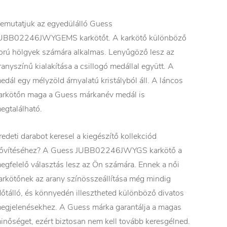
emutatjuk az egyedülálló Guess
UBB02246JWYGEMS karkötőt. A karkötő különböző
orú hölgyek számára alkalmas. Lenyűgöző lesz az
ranyszínű kialakítása a csillogó medállal együtt. A
edál egy mélyzöld árnyalatú kristályból áll. A láncos
arkötőn maga a Guess márkanév medál is
egtalálható.
redeti darabot keresel a kiegészítő kollekciód
ővítéséhez? A Guess JUBB02246JWYGS karkötő a
egfelelő választás lesz az Ön számára. Ennek a női
arkötőnek az arany színösszeállítása még mindig
dőtálló, és könnyedén illesztheted különböző divatos
egjelenésekhez. A Guess márka garantálja a magas
inőséget, ezért biztosan nem kell tovább keresgélned.