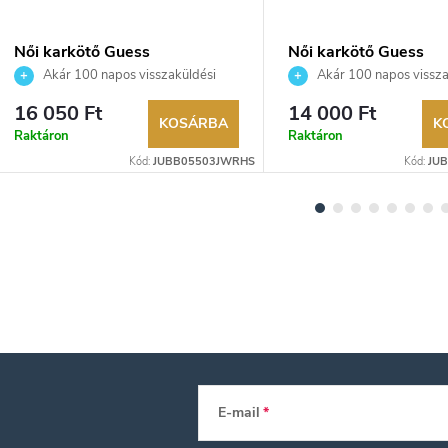
Női karkötő Guess
Női karkötő Guess
JUBB05503JWRHS
JUBB04144JWYGS
Akár 100 napos visszaküldési
Akár 100 napos vissza
lehetőség. Hivatalos márkakereskedő.
lehetőség. Hivatalos márka
16 050 Ft
14 000 Ft
KOSÁRBA
K
Raktáron
Raktáron
Kód:
JUBB05503JWRHS
Kód:
JU
E-mail