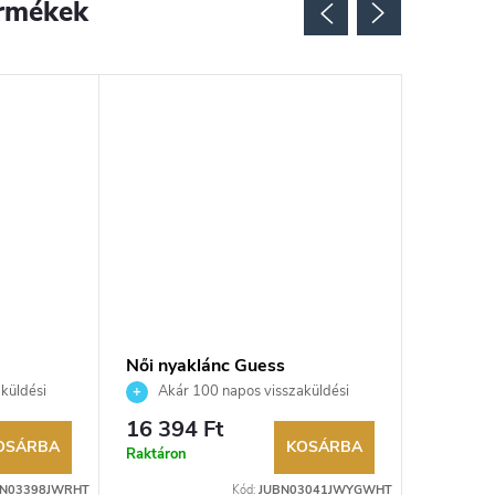
rmékek
Női nyaklánc Guess
Női nya
JUBN03041JWYGWHT
JUBN0
küldési
Akár 100 napos visszaküldési
Akár 
kereskedő.
lehetőség. Hivatalos márkakereskedő.
lehetőség
16 394 Ft
14 600
OSÁRBA
KOSÁRBA
Raktáron
Raktáron
BN03398JWRHT
Kód:
JUBN03041JWYGWHT