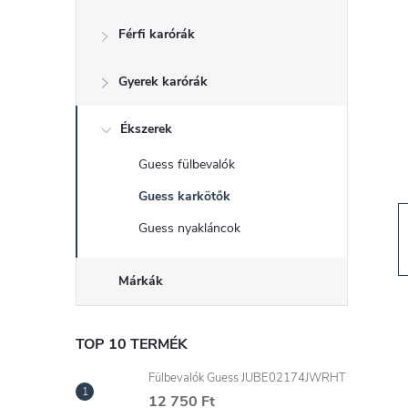
d
Férfi karórák
a
Gyerek karórák
l
s
Ékszerek
Guess fülbevalók
ó
Guess karkötők
p
Guess nyakláncok
a
Márkák
n
TOP 10 TERMÉK
e
Fülbevalók Guess JUBE02174JWRHT
12 750 Ft