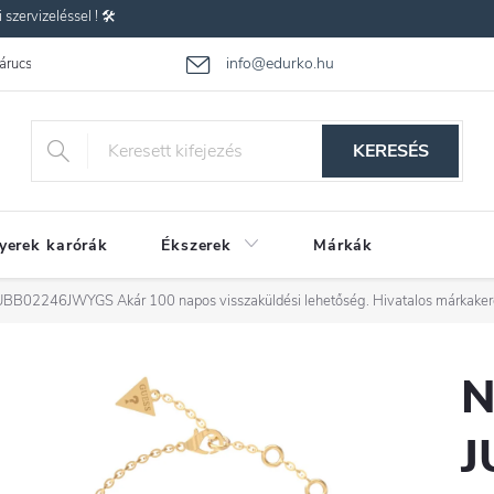
zervizeléssel ! 🛠️
info@edurko.hu
 árucsere
Reklamáció
Gyakran ismételt kérdések
Üzleti feltétel
KERESÉS
yerek karórák
Ékszerek
Márkák
s JUBB02246JWYGS
Akár 100 napos visszaküldési lehetőség. Hivatalos márkake
N
J