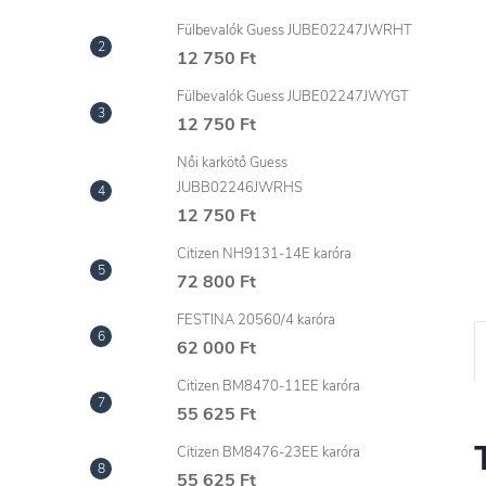
l
Fülbevalók Guess JUBE02247JWRHT
12 750 Ft
Fülbevalók Guess JUBE02247JWYGT
12 750 Ft
Női karkötő Guess
JUBB02246JWRHS
12 750 Ft
Citizen NH9131-14E karóra
72 800 Ft
FESTINA 20560/4 karóra
62 000 Ft
Citizen BM8470-11EE karóra
55 625 Ft
Citizen BM8476-23EE karóra
55 625 Ft