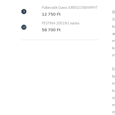
Fülbevalók Guess JUBE02158JWRHT
B
12 750 Ft
J
FESTINA 20519/1 karóra
k
58 700 Ft
a
m
k
m
E
b
m
k
i
m
m