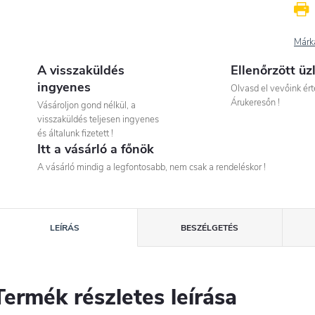
Márk
A visszaküldés
Ellenőrzött üz
ingyenes
Olvasd el vevőink ért
Árukeresőn !
Vásároljon gond nélkül, a
visszaküldés teljesen ingyenes
és általunk fizetett !
Itt a vásárló a főnök
A vásárló mindig a legfontosabb, nem csak a rendeléskor !
LEÍRÁS
BESZÉLGETÉS
Termék részletes leírása