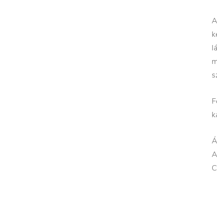
A
k
l
m
s
F
k
Á
A
C