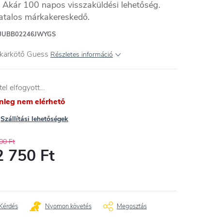
Akár 100 napos visszaküldési lehetőség.
atalos márkakereskedő.
JUBB02246JWYGS
 karkötő Guess
Részletes információ
tel elfogyott…
enleg nem elérhető
Szállítási lehetőségek
00 Ft
2 750 Ft
égár:
Kérdés
Nyomon követés
Megosztás