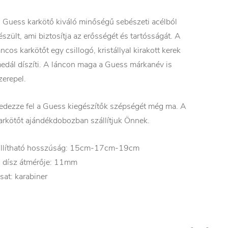
 Guess karkötő kiváló minőségű sebészeti acélból
észült, ami biztosítja az erősségét és tartósságát. A
áncos karkötőt egy csillogó, kristállyal kirakott kerek
edál díszíti. A láncon maga a Guess márkanév is
zerepel.
edezze fel a Guess kiegészítők szépségét még ma. A
arkötőt ajándékdobozban szállítjuk Önnek.
llítható hosszúság: 15cm-17cm-19cm
 dísz átmérője: 11mm
sat: karabiner