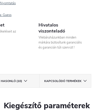
Nyomtatás
a:
Guess
let
Hivatalos
viszonteladó
ékeléseit az
Webáruházunkban minden
márkára biztosítunk garanciális
és garancián túli szervizt !
HASONLÓ (10)
KAPCSOLÓDÓ TERMÉKEK
Kiegészítő paraméterek