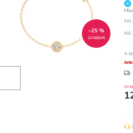
Hiv
Kód:
–25 %
Női
17 000 Ft
A té
Jel
17 0
1
Egys