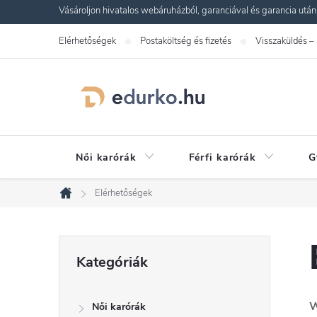
Ugrás
Vásároljon hivatalos webáruházból, garanciával és garancia utáni s
a
Elérhetőségek
Postaköltség és fizetés
Visszaküldés –
fő
tartalomhoz
Női karórák
Férfi karórák
G
Elérhetőségek
Kezdőlap
O
Kategóriák
Kategóriák
átugrása
l
W
Női karórák