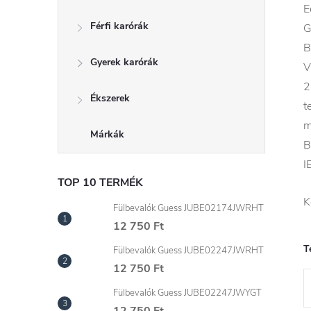
d
E
Férfi karórák
G
a
B
Gyerek karórák
l
V
2
s
Ékszerek
t
m
ó
Márkák
B
I
p
TOP 10 TERMÉK
K
a
Fülbevalók Guess JUBE02174JWRHT
12 750 Ft
n
T
Fülbevalók Guess JUBE02247JWRHT
12 750 Ft
e
Fülbevalók Guess JUBE02247JWYGT