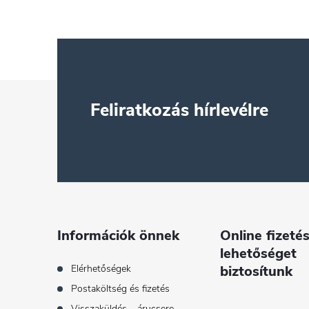
L
Feliratkozás hírlevélre
á
b
l
é
Információk önnek
Online fizetés
lehetőséget
c
Elérhetőségek
biztosítunk
Postaköltség és fizetés
Visszaküldés – árucsere