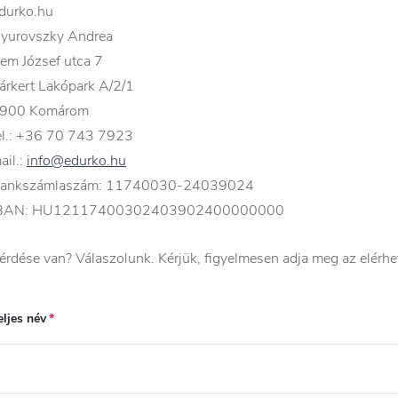
durko.hu
yurovszky Andrea
em József utca 7
árkert Lakópark A/2/1
900 Komárom
el.:
+36 70 743 7923
ail.:
info@edurko.hu
ankszámlaszám: 11740030-24039024
BAN: HU12117400302403902400000000
érdése van? Válaszolunk. Kérjük, figyelmesen adja meg az elérhe
eljes név