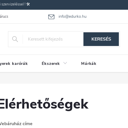
zervizeléssel ! 🛠️
info@edurko.hu
 árucsere
Reklamáció
Gyakran ismételt kérdések
Üzleti feltétel
KERESÉS
yerek karórák
Ékszerek
Márkák
Elérhetőségek
ebáruház címe