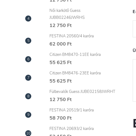
l
12 750 Ft
Női karkötő Guess
E
JUBB02246JWRHS
12 750 Ft
FESTINA 20560/4 karóra
62 000 Ft
Ü
Citizen BM8470-11EE karóra
55 625 Ft
Citizen BM8476-23EE karóra
55 625 Ft
Fülbevalók Guess JUBE02158JWRHT
12 750 Ft
FESTINA 20519/1 karóra
58 700 Ft
FESTINA 20693/2 karóra