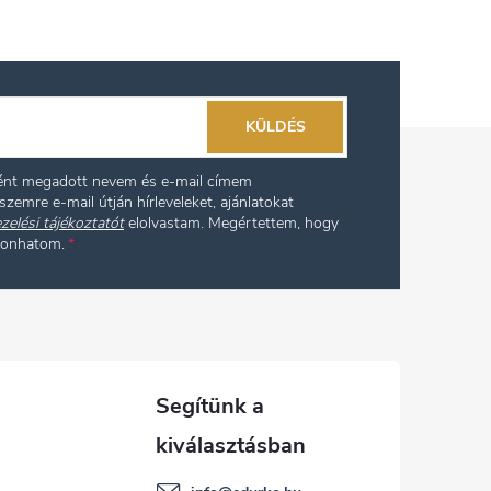
KÜLDÉS
ként megadott nevem és e-mail címem
szemre e-mail útján hírleveleket, ajánlatokat
zelési tájékoztatót
elolvastam. Megértettem, hogy
vonhatom.