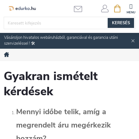
Ugrás
KOSÁR
a
fő
KERESÉS
tartalomhoz
Vásároljon hivatalos webáruházból, garanciával és garancia utáni
szervizeléssel ! 🛠️
Kezdőlap
Gyakran ismételt
kérdések
Mennyi időbe telik, amíg a
megrendelt áru megérkezik
hozzám?