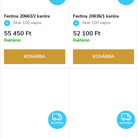
Festina 20663/2 karóra
Festina 20636/1 karóra
Akár 100 napos
Akár 100 napos
visszaküldési lehetőség. Hivatalos
visszaküldési lehetőség. Hivatalos
55 450 Ft
52 100 Ft
márkakereskedő.
márkakereskedő.
Raktáron
Raktáron
KOSÁRBA
KOSÁRBA
INGYENES
I
INGYENES
INGYENES