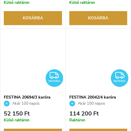
Külső raktáron
Külső raktáron
KOSÁRBA
KOSÁRBA
INGYENES
I
INGYENES
INGYENES
FESTINA 20694/3 karóra
FESTINA 20042/4 karóra
Akár 100 napos
Akár 100 napos
visszaküldési lehetőség. Hivatalos
visszaküldési lehetőség. Hivatalos
52 150 Ft
114 200 Ft
márkakereskedő.
márkakereskedő.
Külső raktáron
Raktáron