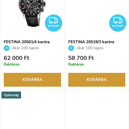
d
s
e
INGYENES
I
t
z
INGYENES
INGYENES
á
é
FESTINA 20561/4 karóra
FESTINA 20519/3 karóra
j
Akár 100 napos
Akár 100 napos
visszaküldési lehetőség. Hivatalos
visszaküldési lehetőség. Hivatalos
s
62 000 Ft
58 700 Ft
márkakereskedő.
márkakereskedő.
a
Raktáron
Raktáron
e
KOSÁRBA
KOSÁRBA
Újdonság