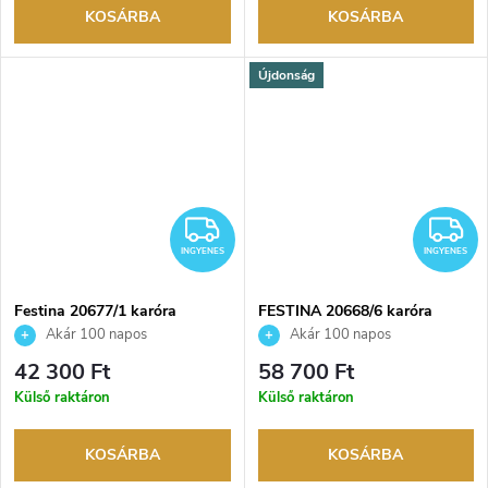
KOSÁRBA
KOSÁRBA
Újdonság
INGYENES
I
INGYENES
INGYENES
Festina 20677/1 karóra
FESTINA 20668/6 karóra
Akár 100 napos
Akár 100 napos
visszaküldési lehetőség. Hivatalos
visszaküldési lehetőség. Hivatalos
42 300 Ft
58 700 Ft
márkakereskedő.
márkakereskedő.
Külső raktáron
Külső raktáron
KOSÁRBA
KOSÁRBA