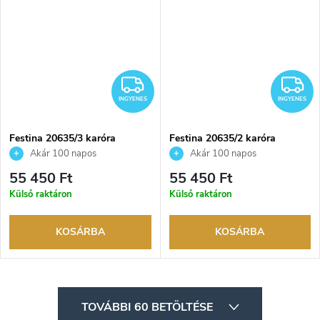
INGYENES
I
INGYENES
INGYENES
Festina 20635/3 karóra
Festina 20635/2 karóra
Akár 100 napos
Akár 100 napos
visszaküldési lehetőség. Hivatalos
visszaküldési lehetőség. Hivatalos
55 450 Ft
55 450 Ft
márkakereskedő.
márkakereskedő.
Külső raktáron
Külső raktáron
KOSÁRBA
KOSÁRBA
L
TOVÁBBI 60 BETÖLTÉSE