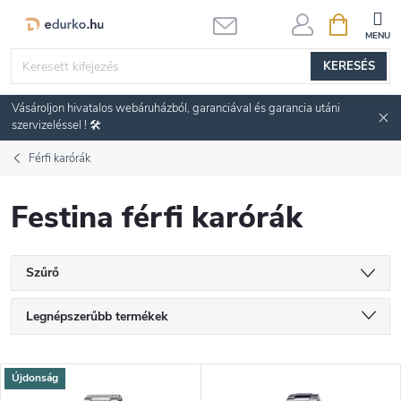
Ugrás
KOSÁR
a
fő
KERESÉS
tartalomhoz
Vásároljon hivatalos webáruházból, garanciával és garancia utáni
szervizeléssel ! 🛠️
Férfi karórák
Festina férfi karórák
Szűrő
T
Legnépszerűbb termékek
e
Legolcsóbb elöl
T
Újdonság
Legdrágább