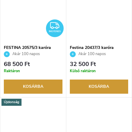
INGYENES
INGYENES
FESTINA 20575/3 karóra
Festina 20437/3 karóra
Akár 100 napos
Akár 100 napos
visszaküldési lehetőség. Hivatalos
visszaküldési lehetőség. Hivatalos
68 500 Ft
32 500 Ft
márkakereskedő.
márkakereskedő.
Raktáron
Külső raktáron
KOSÁRBA
KOSÁRBA
Újdonság