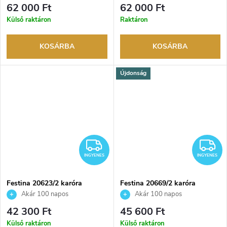
visszaküldési lehetőség. Hivatalos
visszaküldési lehetőség. Hivatalos
62 000 Ft
62 000 Ft
márkakereskedő.
márkakereskedő.
Külső raktáron
Raktáron
KOSÁRBA
KOSÁRBA
Újdonság
INGYENES
I
INGYENES
INGYENES
Festina 20623/2 karóra
Festina 20669/2 karóra
Akár 100 napos
Akár 100 napos
visszaküldési lehetőség. Hivatalos
visszaküldési lehetőség. Hivatalos
42 300 Ft
45 600 Ft
márkakereskedő.
márkakereskedő.
Külső raktáron
Külső raktáron