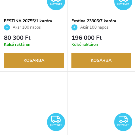
INGYENES
INGYENES
FESTINA 20755/1 karóra
Festina 23305/7 karóra
Akár 100 napos
Akár 100 napos
visszaküldési lehetőség. Hivatalos
visszaküldési lehetőség. Hivatalos
80 300 Ft
196 000 Ft
márkakereskedő.
márkakereskedő.
Külső raktáron
Külső raktáron
KOSÁRBA
KOSÁRBA
INGYENES
I
INGYENES
INGYENES