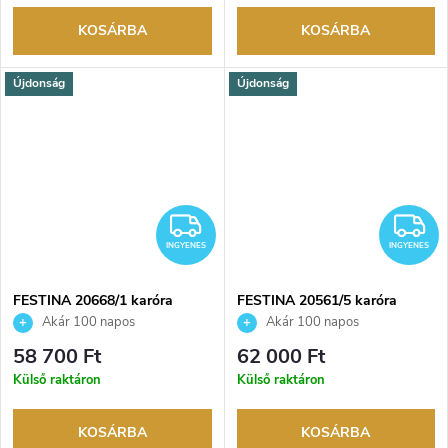
KOSÁRBA
KOSÁRBA
Újdonság
Újdonság
INGYENES
I
INGYENES
INGYENES
FESTINA 20668/1 karóra
FESTINA 20561/5 karóra
Akár 100 napos
Akár 100 napos
visszaküldési lehetőség. Hivatalos
visszaküldési lehetőség. Hivatalos
58 700 Ft
62 000 Ft
márkakereskedő.
márkakereskedő.
Külső raktáron
Külső raktáron
KOSÁRBA
KOSÁRBA