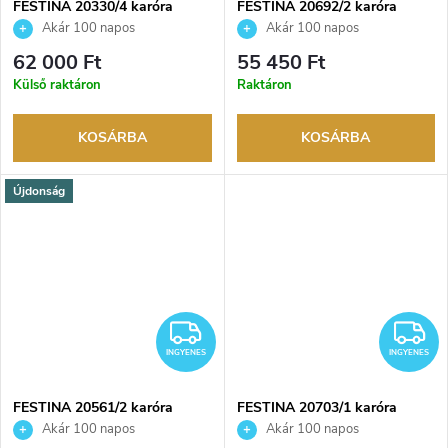
FESTINA 20330/4 karóra
FESTINA 20692/2 karóra
Akár 100 napos
Akár 100 napos
visszaküldési lehetőség. Hivatalos
visszaküldési lehetőség. Hivatalos
62 000 Ft
55 450 Ft
márkakereskedő.
márkakereskedő.
Külső raktáron
Raktáron
KOSÁRBA
KOSÁRBA
Újdonság
INGYENES
I
INGYENES
INGYENES
FESTINA 20561/2 karóra
FESTINA 20703/1 karóra
Akár 100 napos
Akár 100 napos