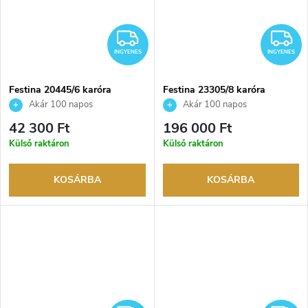
INGYENES
I
INGYENES
INGYENES
Festina 20445/6 karóra
Festina 23305/8 karóra
Akár 100 napos
Akár 100 napos
visszaküldési lehetőség. Hivatalos
visszaküldési lehetőség. Hivatalos
42 300 Ft
196 000 Ft
márkakereskedő.
márkakereskedő.
Külső raktáron
Külső raktáron
KOSÁRBA
KOSÁRBA