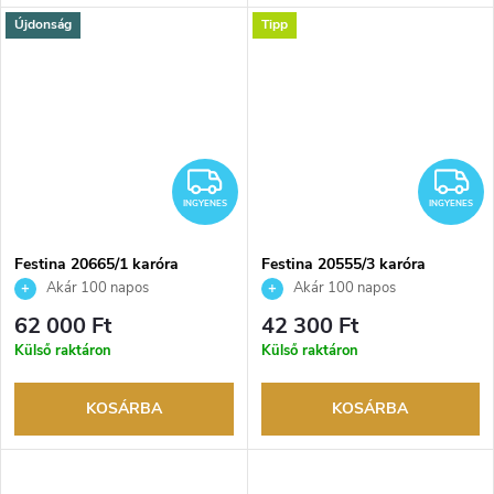
Újdonság
Tipp
INGYENES
I
INGYENES
INGYENES
Festina 20665/1 karóra
Festina 20555/3 karóra
Akár 100 napos
Akár 100 napos
visszaküldési lehetőség. Hivatalos
visszaküldési lehetőség. Hivatalos
62 000 Ft
42 300 Ft
márkakereskedő.
márkakereskedő.
Külső raktáron
Külső raktáron
KOSÁRBA
KOSÁRBA