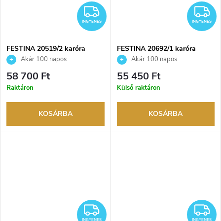
INGYENES
I
INGYENES
INGYENES
FESTINA 20519/2 karóra
FESTINA 20692/1 karóra
Akár 100 napos
Akár 100 napos
visszaküldési lehetőség. Hivatalos
visszaküldési lehetőség. Hivatalos
58 700 Ft
55 450 Ft
márkakereskedő.
márkakereskedő.
Raktáron
Külső raktáron
KOSÁRBA
KOSÁRBA
INGYENES
I
INGYENES
INGYENES