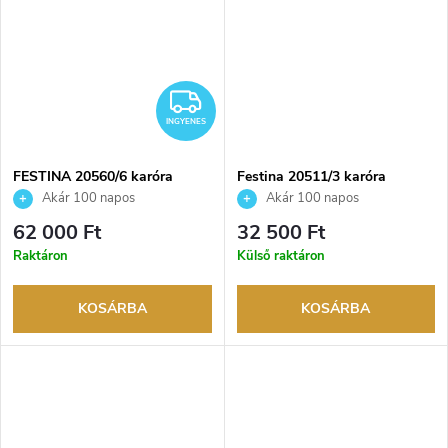
INGYENES
INGYENES
FESTINA 20560/6 karóra
Festina 20511/3 karóra
Akár 100 napos
Akár 100 napos
visszaküldési lehetőség. Hivatalos
visszaküldési lehetőség. Hivatalos
62 000 Ft
32 500 Ft
márkakereskedő.
márkakereskedő.
Raktáron
Külső raktáron
KOSÁRBA
KOSÁRBA