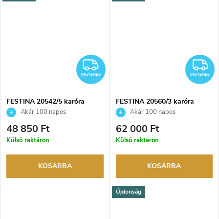
INGYENES
I
INGYENES
INGYENES
FESTINA 20542/5 karóra
FESTINA 20560/3 karóra
Akár 100 napos
Akár 100 napos
visszaküldési lehetőség. Hivatalos
visszaküldési lehetőség. Hivatalos
48 850 Ft
62 000 Ft
márkakereskedő.
márkakereskedő.
Külső raktáron
Külső raktáron
KOSÁRBA
KOSÁRBA
Újdonság