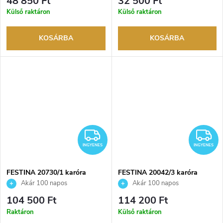
48 850 Ft
32 500 Ft
márkakereskedő.
márkakereskedő.
Külső raktáron
Külső raktáron
KOSÁRBA
KOSÁRBA
INGYENES
I
INGYENES
INGYENES
FESTINA 20730/1 karóra
FESTINA 20042/3 karóra
Akár 100 napos
Akár 100 napos
visszaküldési lehetőség. Hivatalos
visszaküldési lehetőség. Hivatalos
104 500 Ft
114 200 Ft
márkakereskedő.
márkakereskedő.
Raktáron
Külső raktáron