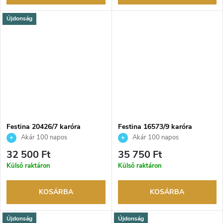
Újdonság
Festina 20426/7 karóra
Festina 16573/9 karóra
Akár 100 napos
Akár 100 napos
visszaküldési lehetőség. Hivatalos
visszaküldési lehetőség. Hivatalos
32 500 Ft
35 750 Ft
márkakereskedő.
márkakereskedő.
Külső raktáron
Külső raktáron
KOSÁRBA
KOSÁRBA
Újdonság
Újdonság