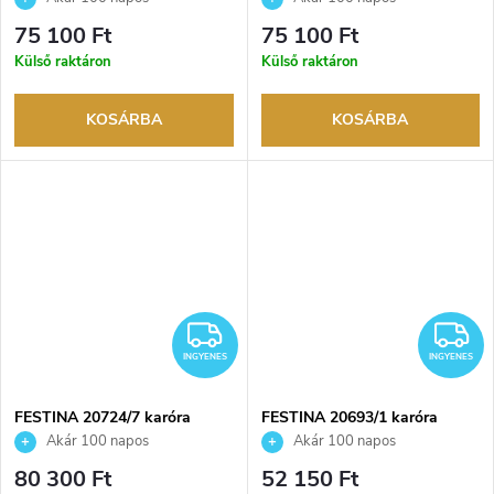
visszaküldési lehetőség. Hivatalos
visszaküldési lehetőség. Hivatalos
75 100 Ft
75 100 Ft
márkakereskedő.
márkakereskedő.
Külső raktáron
Külső raktáron
KOSÁRBA
KOSÁRBA
INGYENES
I
INGYENES
INGYENES
FESTINA 20724/7 karóra
FESTINA 20693/1 karóra
Akár 100 napos
Akár 100 napos
visszaküldési lehetőség. Hivatalos
visszaküldési lehetőség. Hivatalos
80 300 Ft
52 150 Ft
márkakereskedő.
márkakereskedő.