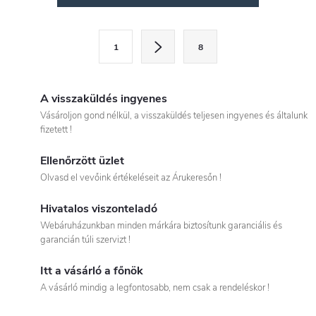
i
s
L
1
8
a
t
p
a
o
A visszaküldés ingyenes
i
z
Vásároljon gond nélkül, a visszaküldés teljesen ingyenes és általunk
fizetett !
á
r
s
Ellenőrzött üzlet
á
Olvasd el vevőink értékeléseit az Árukeresőn !
n
Hivatalos viszonteladó
Webáruházunkban minden márkára biztosítunk garanciális és
y
garancián túli szervizt !
í
Itt a vásárló a főnök
t
A vásárló mindig a legfontosabb, nem csak a rendeléskor !