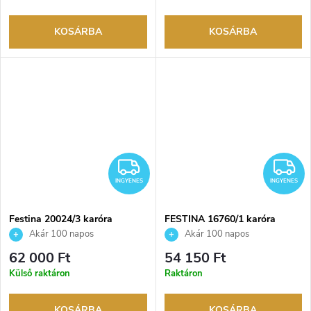
KOSÁRBA
KOSÁRBA
INGYENES
I
INGYENES
INGYENES
Festina 20024/3 karóra
FESTINA 16760/1 karóra
Akár 100 napos
Akár 100 napos
visszaküldési lehetőség. Hivatalos
visszaküldési lehetőség. Hivatalos
62 000 Ft
54 150 Ft
márkakereskedő.
márkakereskedő.
Külső raktáron
Raktáron
KOSÁRBA
KOSÁRBA