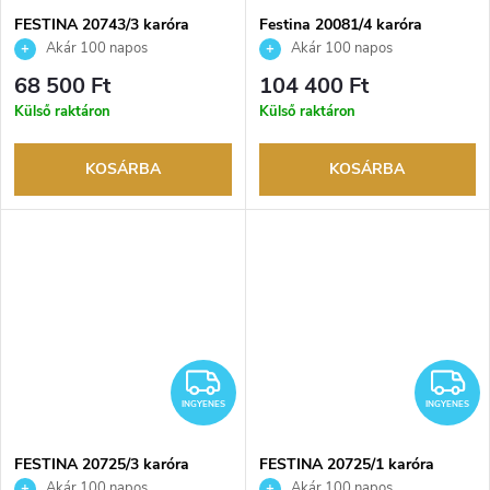
FESTINA 20743/3 karóra
Festina 20081/4 karóra
Akár 100 napos
Akár 100 napos
visszaküldési lehetőség. Hivatalos
visszaküldési lehetőség. Hivatalos
68 500 Ft
104 400 Ft
márkakereskedő.
márkakereskedő.
Külső raktáron
Külső raktáron
KOSÁRBA
KOSÁRBA
INGYENES
I
INGYENES
INGYENES
FESTINA 20725/3 karóra
FESTINA 20725/1 karóra
Akár 100 napos
Akár 100 napos