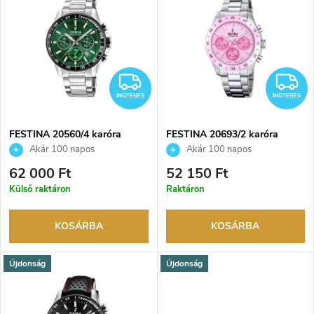
r
e
ABC szerint
m
r
é
INGYENES
I
m
INGYENES
INGYENES
k
é
e
FESTINA 20560/4 karóra
FESTINA 20693/2 karóra
Akár 100 napos
Akár 100 napos
k
visszaküldési lehetőség. Hivatalos
visszaküldési lehetőség. Hivatalos
k
62 000 Ft
52 150 Ft
márkakereskedő.
márkakereskedő.
e
Külső raktáron
Raktáron
r
k
KOSÁRBA
KOSÁRBA
e
l
Újdonság
Újdonság
n
i