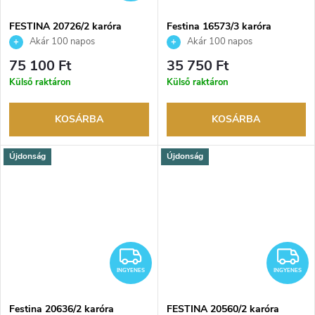
FESTINA 20726/2 karóra
Festina 16573/3 karóra
Akár 100 napos
Akár 100 napos
visszaküldési lehetőség. Hivatalos
visszaküldési lehetőség. Hivatalos
75 100 Ft
35 750 Ft
márkakereskedő.
márkakereskedő.
Külső raktáron
Külső raktáron
KOSÁRBA
KOSÁRBA
Újdonság
Újdonság
INGYENES
I
INGYENES
INGYENES
Festina 20636/2 karóra
FESTINA 20560/2 karóra