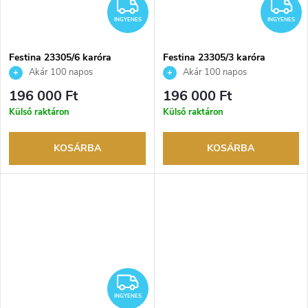
INGYENES
I
INGYENES
INGYENES
Festina 23305/6 karóra
Festina 23305/3 karóra
Akár 100 napos
Akár 100 napos
visszaküldési lehetőség. Hivatalos
visszaküldési lehetőség. Hivatalos
196 000 Ft
196 000 Ft
márkakereskedő.
márkakereskedő.
Külső raktáron
Külső raktáron
KOSÁRBA
KOSÁRBA
INGYENES
INGYENES