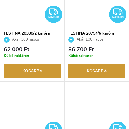
INGYENES
I
INGYENES
INGYENES
FESTINA 20330/2 karóra
FESTINA 20754/6 karóra
Akár 100 napos
Akár 100 napos
visszaküldési lehetőség. Hivatalos
visszaküldési lehetőség. Hivatalos
62 000 Ft
86 700 Ft
márkakereskedő.
márkakereskedő.
Külső raktáron
Külső raktáron
KOSÁRBA
KOSÁRBA
INGYENES
I