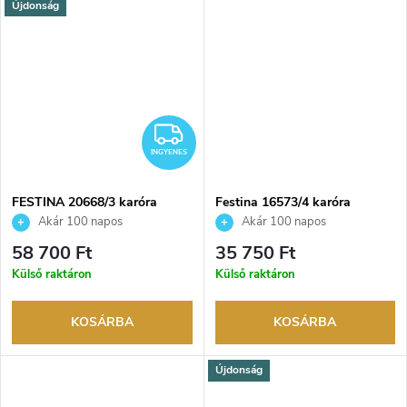
Újdonság
INGYENES
INGYENES
FESTINA 20668/3 karóra
Festina 16573/4 karóra
Akár 100 napos
Akár 100 napos
visszaküldési lehetőség. Hivatalos
visszaküldési lehetőség. Hivatalos
58 700 Ft
35 750 Ft
márkakereskedő.
márkakereskedő.
Külső raktáron
Külső raktáron
KOSÁRBA
KOSÁRBA
Újdonság