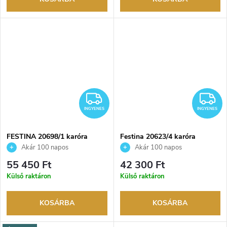
INGYENES
I
INGYENES
INGYENES
FESTINA 20698/1 karóra
Festina 20623/4 karóra
Akár 100 napos
Akár 100 napos
visszaküldési lehetőség. Hivatalos
visszaküldési lehetőség. Hivatalos
55 450 Ft
42 300 Ft
márkakereskedő.
márkakereskedő.
Külső raktáron
Külső raktáron
KOSÁRBA
KOSÁRBA