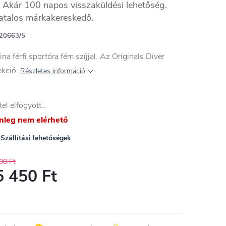
Akár 100 napos visszaküldési lehetőség.
atalos márkakereskedő.
20663/5
ina férfi sportóra fém szíjjal. Az Originals Diver
ekció.
Részletes információ
tel elfogyott…
enleg nem elérhető
Szállítási lehetőségek
00 Ft
5 450 Ft
égár: