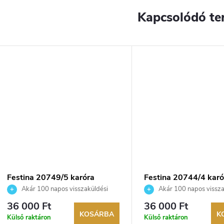
Kapcsolódó te
YENES
Festina 20749/5 karóra
Festina 20744/4 karó
Akár 100 napos visszaküldési
Akár 100 napos vissza
lehetőség. Hivatalos márkakereskedő.
lehetőség. Hivatalos márka
36 000 Ft
36 000 Ft
KOSÁRBA
K
Külső raktáron
Külső raktáron