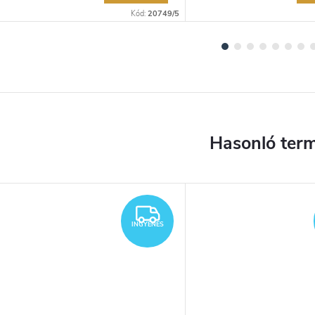
Kód:
20749/5
INGYENES
INGYENES