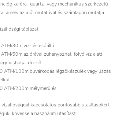
nalóg karóra- quartz- vagy mechanikus szerkezetű
ra, amely az időt mutatóval és számlapon mutatja.
ízállósági táblázat
 ATM/30m víz- és esőálló
 ATM/50m az órával zuhanyozhat, folyó víz alatt
egmoshatja a kezét.
0 ATM/100m búvárkodás légzőkészülék vagy úszás
élkül
0 ATM/200m mélymerülés
 vízállósággal kapcsolatos pontosabb utasításokért
érjük, kövesse a használati utasítást.