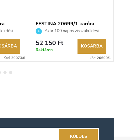
ra
FESTINA 20699/1 karóra
FESTINA
küldési
Akár 100 napos visszaküldési
Akár 
kereskedő.
lehetőség. Hivatalos márkakereskedő.
lehetőség
52 150 Ft
55 450
OSÁRBA
KOSÁRBA
Raktáron
Külső rak
Kód:
20073/6
Kód:
20699/1
KÜLDÉS