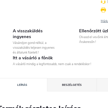
Márk
A visszaküldés
Ellenőrzött üz
ingyenes
Olvasd el vevőink ért
Árukeresőn !
Vásároljon gond nélkül, a
visszaküldés teljesen ingyenes
és általunk fizetett !
Itt a vásárló a főnök
A vásárló mindig a legfontosabb, nem csak a rendeléskor !
LEÍRÁS
BESZÉLGETÉS