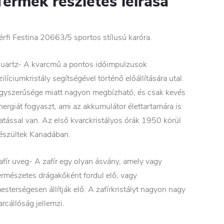
Termék részletes leírása
érfi Festina 20663/5 sportos stílusú karóra.
uartz- A kvarcmű a pontos időimpulzusok
zilíciumkristály segítségével történő előállítására utal.
gyszerűsége miatt nagyon megbízható, és csak kevés
nergiát fogyaszt, ami az akkumulátor élettartamára is
atással van. Az első kvarckristályos órák 1950 körül
észültek Kanadában.
afír uveg- A zafír egy olyan ásvány, amely vagy
ermészetes drágakőként fordul elő, vagy
esterségesen állítják elő. A zafírkristályt nagyon nagy
arcállóság jellemzi.