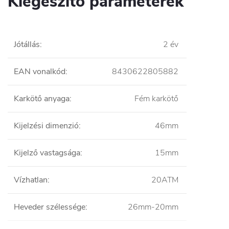
Kiegészítő paraméterek
Jótállás
:
2 év
EAN vonalkód
:
8430622805882
Karkötő anyaga
:
Fém karkötő
Kijelzési dimenzió
:
46mm
Kijelző vastagsága
:
15mm
Vízhatlan
:
20ATM
Heveder szélessége
:
26mm-20mm