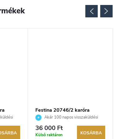
rmékek
ra
Festina 20746/2 karóra
FESTIN
küldési
Akár 100 napos visszaküldési
Akár 
kereskedő.
lehetőség. Hivatalos márkakereskedő.
lehetőség
36 000 Ft
45 600
OSÁRBA
KOSÁRBA
Külső raktáron
Külső rak