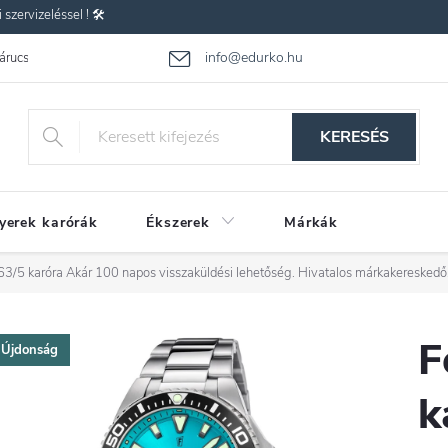
zervizeléssel ! 🛠️
info@edurko.hu
 árucsere
Reklamáció
Gyakran ismételt kérdések
Üzleti feltétel
KERESÉS
yerek karórák
Ékszerek
Márkák
63/5 karóra
Akár 100 napos visszaküldési lehetőség. Hivatalos márkakereskedő
F
Újdonság
k