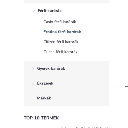
d
Férfi karórák
a
Casio férfi karórák
l
Festina férfi karórák
s
Citizen férfi karórák
Guess férfi karórák
ó
Gyerek karórák
p
a
Ékszerek
n
Márkák
e
TOP 10 TERMÉK