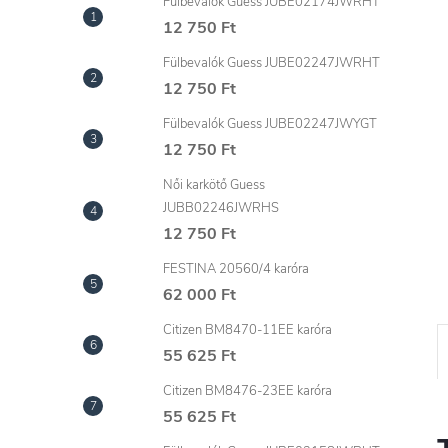
l
Fülbevalók Guess JUBE02174JWRHT
12 750 Ft
Fülbevalók Guess JUBE02247JWRHT
12 750 Ft
Fülbevalók Guess JUBE02247JWYGT
12 750 Ft
Női karkötő Guess
JUBB02246JWRHS
12 750 Ft
FESTINA 20560/4 karóra
62 000 Ft
Citizen BM8470-11EE karóra
55 625 Ft
Citizen BM8476-23EE karóra
55 625 Ft