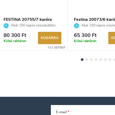
FESTINA 20755/7 karóra
Festina 20073/6 karó
Akár 100 napos visszaküldési
Akár 100 napos vissza
lehetőség. Hivatalos márkakereskedő.
lehetőség. Hivatalos márka
80 300 Ft
65 300 Ft
KOSÁRBA
K
Külső raktáron
Külső raktáron
Kód:
20755/7
E-mail