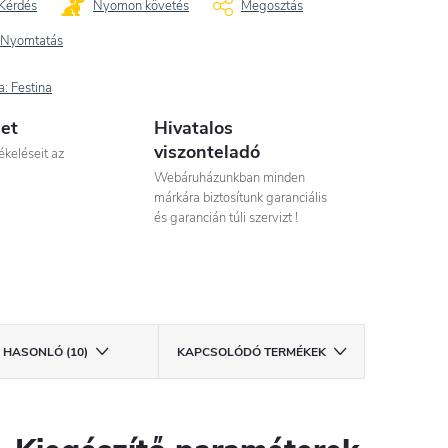
Kérdés
Nyomon követés
Megosztás
Nyomtatás
a:
Festina
let
Hivatalos
viszonteladó
ékeléseit az
Webáruházunkban minden
márkára biztosítunk garanciális
és garancián túli szervizt !
HASONLÓ (10)
KAPCSOLÓDÓ TERMÉKEK