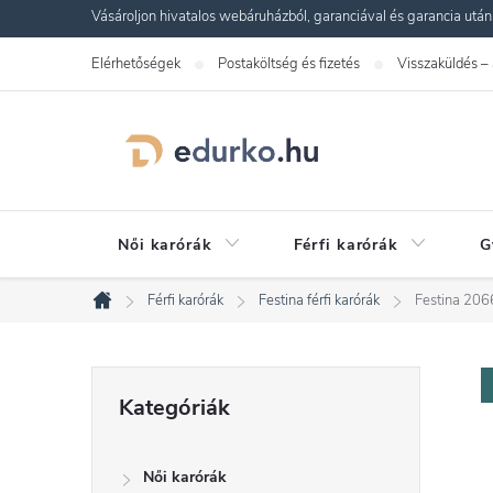
Ugrás
Vásároljon hivatalos webáruházból, garanciával és garancia utáni s
a
Elérhetőségek
Postaköltség és fizetés
Visszaküldés –
fő
tartalomhoz
Női karórák
Férfi karórák
G
Férfi karórák
Festina férfi karórák
Festina 206
Kezdőlap
O
Kategóriák
Kategóriák
átugrása
l
Női karórák