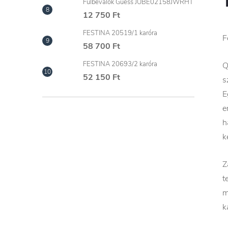
Fülbevalók Guess JUBE02158JWRHT
12 750 Ft
FESTINA 20519/1 karóra
F
58 700 Ft
FESTINA 20693/2 karóra
Q
52 150 Ft
s
E
e
h
k
Z
t
m
k