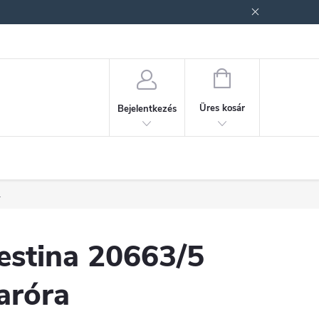
ek (ÁSZF)
Adatkezelési tájékoztató
Jogi nyilatkozat
Fogyasztóvéd
KOSÁR
Üres kosár
Bejelentkezés
.
estina 20663/5
aróra