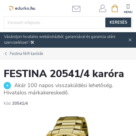
Ugrás
KOSÁR
a
fő
KERESÉS
tartalomhoz
Vásároljon hivatalos webáruházból, garanciával és garancia utáni
szervizeléssel ! 🛠️
Festina férfi karórák
FESTINA 20541/4 karóra
Akár 100 napos visszaküldési lehetőség.
Hivatalos márkakereskedő.
Kód:
20541/4