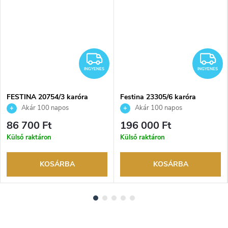
INGYENES
I
INGYENES
INGYENES
FESTINA 20754/3 karóra
Festina 23305/6 karóra
Akár 100 napos
Akár 100 napos
visszaküldési lehetőség. Hivatalos
visszaküldési lehetőség. Hivatalos
86 700 Ft
196 000 Ft
márkakereskedő.
márkakereskedő.
Külső raktáron
Külső raktáron
KOSÁRBA
KOSÁRBA