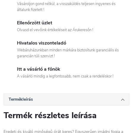
Vásároljon gond nélkül, a visszaküldés teljesen ingyenes és
általunk fizetett !
Ellenőrzött üzlet
Olvasd el vevőink értékeléseit az Árukeresőn !
Hivatalos viszonteladó
Webáruházunkban minden márkára biztosítunk garanciális és
garancián túli szervizt !
Itt a vásárló a főnök
A vásárló mindig a legfontosabb, nem csak a rendeléskor !
Termékleírás
Termék részletes leírása
Eredeti és kiváló minőségű órát keres? Egyszerűen imádni fogja a