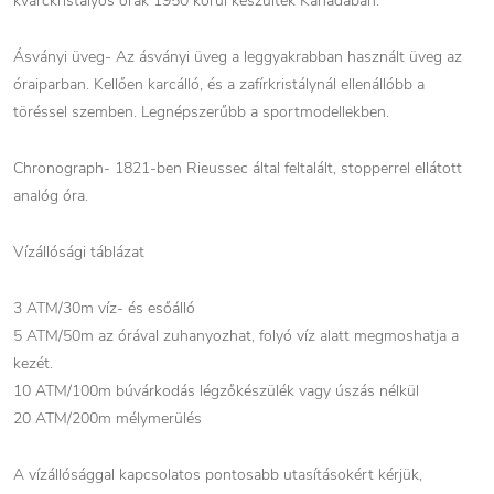
kvarckristályos órák 1950 körül készültek Kanadában.
Ásványi üveg- Az ásványi üveg a leggyakrabban használt üveg az
óraiparban. Kellően karcálló, és a zafírkristálynál ellenállóbb a
töréssel szemben. Legnépszerűbb a sportmodellekben.
Chronograph- 1821-ben Rieussec által feltalált, stopperrel ellátott
analóg óra.
Vízállósági táblázat
3 ATM/30m víz- és esőálló
5 ATM/50m az órával zuhanyozhat, folyó víz alatt megmoshatja a
kezét.
10 ATM/100m búvárkodás légzőkészülék vagy úszás nélkül
20 ATM/200m mélymerülés
A vízállósággal kapcsolatos pontosabb utasításokért kérjük,