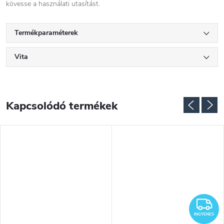
kövesse a használati utasítást.
Termékparaméterek
Vita
Kapcsolódó termékek
NGYENES
I
INGYENES