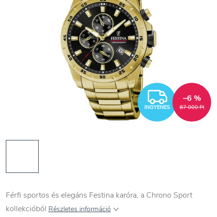
INGYEN
–6 %
INGYENES
87 000 Ft
Férfi sportos és elegáns Festina karóra, a Chrono Sport
kollekcióból
Részletes információ