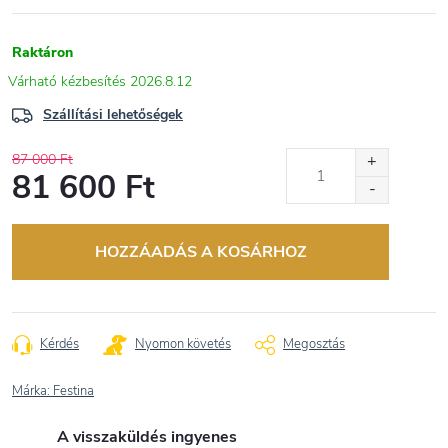
Raktáron
2026.8.12
Szállítási lehetőségek
87 000 Ft
81 600 Ft
Egységár:
HOZZÁADÁS A KOSÁRHOZ
Kérdés
Nyomon követés
Megosztás
Márka:
Festina
A visszaküldés ingyenes