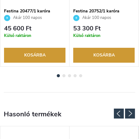
Festina 20477/1 karóra
Festina 20752/1 karóra
Akár 100 napos
Akár 100 napos
visszaküldési lehetőség. Hivatalos
visszaküldési lehetőség. Hivatalos
45 600 Ft
53 300 Ft
márkakereskedő.
márkakereskedő.
Külső raktáron
Külső raktáron
KOSÁRBA
KOSÁRBA