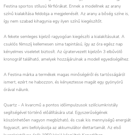
Festina sportos stílusú férfiórákat. Ennek a modellnek az arany
színű kialakítása feldobja a megjelenését. Az arany a bőség színe is,
így nem szabad kihagynia egy ilyen színű kiegészítőt.
A fekete semleges kijelző ragyogóan kiegészíti a kialakításukat. A
csuklós fémszíj kellemesen sima tapintású, így az óra egész nap
kényelmes viseletet biztosít. Az újratervezett kijelzőn 3 elbűvölő
kronográf található, amelyek hozzájárulnak a modell egyediségéhez.
A Festina márka a termékek magas minőségéről és tartósságáról
ismert, ezért ne habozzon, és kényeztesse magát egy gyönyörű
órával nálunk.
Quartz - A kvarcmű a pontos időimpulzusok szilíciumkristály
segítségével történő előállítására utal. Egyszerűségének
köszönhetően nagyon megbízható, és csak kis mennyiségű energiát
fogyaszt, ami befolyásolja az akkumulátor élettartamát. Az első