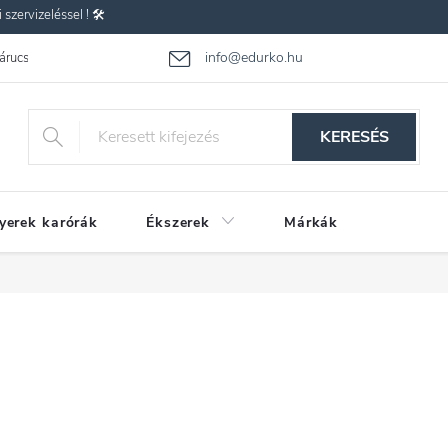
zervizeléssel ! 🛠️
info@edurko.hu
 árucsere
Reklamáció
Gyakran ismételt kérdések
Üzleti feltétel
KERESÉS
yerek karórák
Ékszerek
Márkák