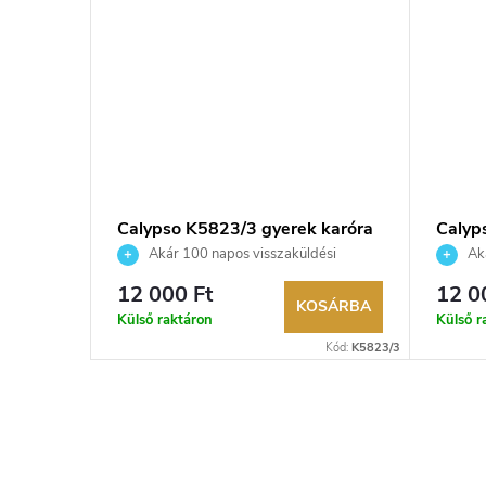
Calypso K5823/3 gyerek karóra
Calyp
Akár 100 napos visszaküldési
Aká
lehetőség. Hivatalos márkakereskedő.
lehetős
12 000 Ft
12 0
KOSÁRBA
Külső raktáron
Külső r
Kód:
K5823/3
L
i