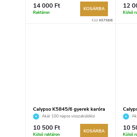
e
lehetőség. Hivatalos márkakereskedő.
lehetős
e
14 000 Ft
12 0
KOSÁRBA
k
Raktáron
Külső r
n
Kód:
K5758/6
l
d
i
e
s
z
t
é
á
s
j
Calypso K5845/6 gyerek karóra
Calyp
e
Akár 100 napos visszaküldési
Aká
a
lehetőség. Hivatalos márkakereskedő.
lehetős
10 500 Ft
10 5
KOSÁRBA
Külső raktáron
Külső r