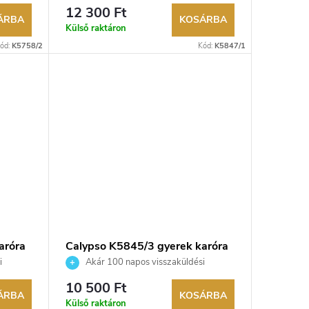
edő.
lehetőség. Hivatalos márkakereskedő.
12 300 Ft
ÁRBA
KOSÁRBA
Külső raktáron
ód:
K5758/2
Kód:
K5847/1
aróra
Calypso K5845/3 gyerek karóra
i
Akár 100 napos visszaküldési
edő.
lehetőség. Hivatalos márkakereskedő.
10 500 Ft
ÁRBA
KOSÁRBA
Külső raktáron