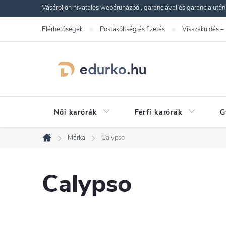
Ugrás
Vásároljon hivatalos webáruházból, garanciával és garancia utáni s
a
Elérhetőségek
Postaköltség és fizetés
Visszaküldés –
fő
tartalomhoz
Női karórák
Férfi karórák
G
Márka
Calypso
Kezdőlap
Calypso