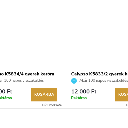
so K5834/4 gyerek karóra
Calypso K5833/2 gyerek k
r 100 napos visszaküldési
Akár 100 napos visszaküldés
ég. Hivatalos márkakereskedő.
lehetőség. Hivatalos márkakeresk
00 Ft
12 000 Ft
KOSÁRBA
KOS
aktáron
Raktáron
Kód:
K5834/4
K