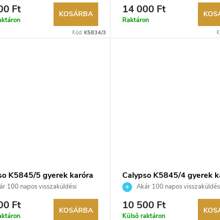
ég. Hivatalos márkakereskedő.
lehetőség. Hivatalos márkakeresk
00 Ft
14 000 Ft
KOSÁRBA
KOS
aktáron
Raktáron
Kód:
K5834/3
K
so K5845/5 gyerek karóra
Calypso K5845/4 gyerek k
r 100 napos visszaküldési
Akár 100 napos visszaküldés
ég. Hivatalos márkakereskedő.
lehetőség. Hivatalos márkakeresk
00 Ft
10 500 Ft
KOSÁRBA
KOS
aktáron
Külső raktáron