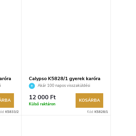
aróra
Calypso K5828/1 gyerek karóra
i
Akár 100 napos visszaküldési
edő.
lehetőség. Hivatalos márkakereskedő.
12 000 Ft
ÁRBA
KOSÁRBA
Külső raktáron
ód:
K5833/2
Kód:
K5828/1