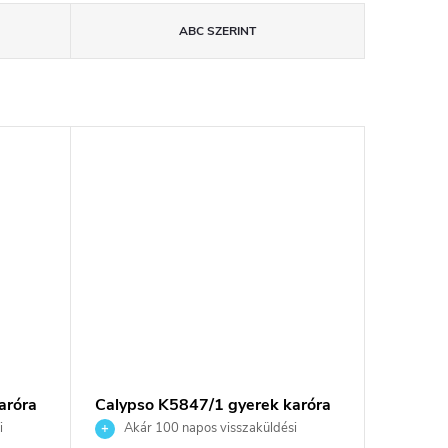
ABC SZERINT
aróra
Calypso K5847/1 gyerek karóra
i
Akár 100 napos visszaküldési