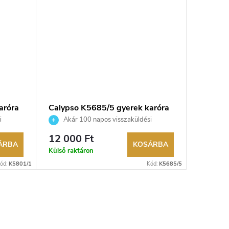
aróra
Calypso K5685/5 gyerek karóra
i
Akár 100 napos visszaküldési
edő.
lehetőség. Hivatalos márkakereskedő.
12 000 Ft
ÁRBA
KOSÁRBA
Külső raktáron
ód:
K5801/1
Kód:
K5685/5