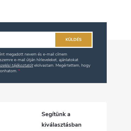
KÜLDÉS
ként megadott nevem és e-mail címem
szemre e-mail útján hírleveleket, ajánlatokat
zelési tájékoztatót
elolvastam. Megértettem, hogy
vonhatom.