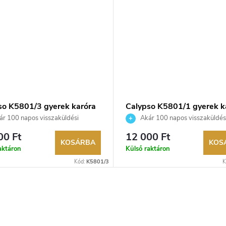
so K5801/3 gyerek karóra
Calypso K5801/1 gyerek k
r 100 napos visszaküldési
Akár 100 napos visszaküldés
ég. Hivatalos márkakereskedő.
lehetőség. Hivatalos márkakeresk
00 Ft
12 000 Ft
KOSÁRBA
KOS
aktáron
Külső raktáron
Kód:
K5801/3
K