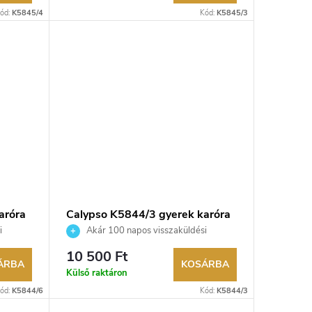
ód:
K5845/4
Kód:
K5845/3
aróra
Calypso K5844/3 gyerek karóra
i
Akár 100 napos visszaküldési
edő.
lehetőség. Hivatalos márkakereskedő.
10 500 Ft
ÁRBA
KOSÁRBA
Külső raktáron
ód:
K5844/6
Kód:
K5844/3