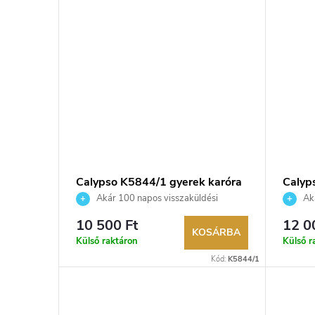
Calypso K5844/1 gyerek karóra
Calyp
Akár 100 napos visszaküldési
Aká
lehetőség. Hivatalos márkakereskedő.
lehetős
10 500 Ft
12 0
KOSÁRBA
Külső raktáron
Külső r
Kód:
K5844/1