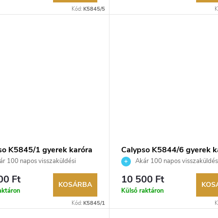
Kód:
K5845/5
K
so K5845/1 gyerek karóra
Calypso K5844/6 gyerek k
r 100 napos visszaküldési
Akár 100 napos visszaküldés
ég. Hivatalos márkakereskedő.
lehetőség. Hivatalos márkakeresk
00 Ft
10 500 Ft
KOSÁRBA
KOS
aktáron
Külső raktáron
Kód:
K5845/1
K