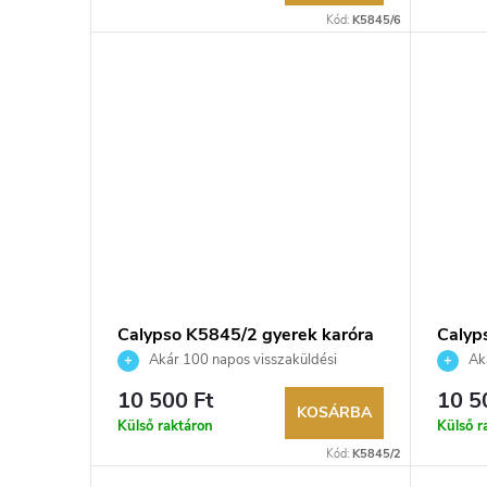
Kód:
K5845/6
Calypso K5845/2 gyerek karóra
Calyp
Akár 100 napos visszaküldési
Aká
lehetőség. Hivatalos márkakereskedő.
lehetős
10 500 Ft
10 5
KOSÁRBA
Külső raktáron
Külső r
Kód:
K5845/2