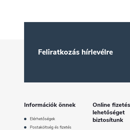
s
t
a
L
i
Feliratkozás hírlevélre
r
á
á
b
n
l
y
é
í
Információk önnek
Online fizetés
lehetőséget
t
c
Elérhetőségek
biztosítunk
á
Postaköltség és fizetés