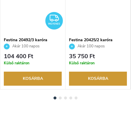
NGYENES
INGYENES
INGYENES
Festina 20492/3 karóra
Festina 20425/2 karóra
Akár 100 napos
Akár 100 napos
visszaküldési lehetőség. Hivatalos
visszaküldési lehetőség. Hivatalos
104 400 Ft
35 750 Ft
márkakereskedő.
márkakereskedő.
Külső raktáron
Külső raktáron
KOSÁRBA
KOSÁRBA