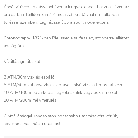
Ásványi üveg- Az ásványi üveg a leggyakrabban használt üveg az
óraiparban. Kellően karcálló, és a zafírkristálynál ellenállóbb a
töréssel szemben. Legnépszerűbb a sportmodellekben.
Chronograph- 1821-ben Rieussec által feltalált, stopperrel ellátott
analóg óra.
Vízállósági táblázat
3 ATM/30m víz- és esőálló
5 ATM/50m zuhanyozhat az órával, folyó víz alatt moshat kezet.
10 ATM/100m búvárkodás légzőkészülék vagy úszás nélkül
20 ATM/200m mélymerülés
A vízállósággal kapcsolatos pontosabb utasításokért kérjük,
kövesse a használati utasítást.