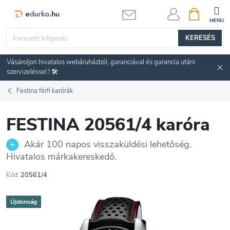
Ugrás
KOSÁR
a
fő
KERESÉS
tartalomhoz
Vásároljon hivatalos webáruházból, garanciával és garancia utáni
szervizeléssel ! 🛠️
Festina férfi karórák
FESTINA 20561/4 karóra
Akár 100 napos visszaküldési lehetőség.
Hivatalos márkakereskedő.
Kód:
20561/4
Újdonság