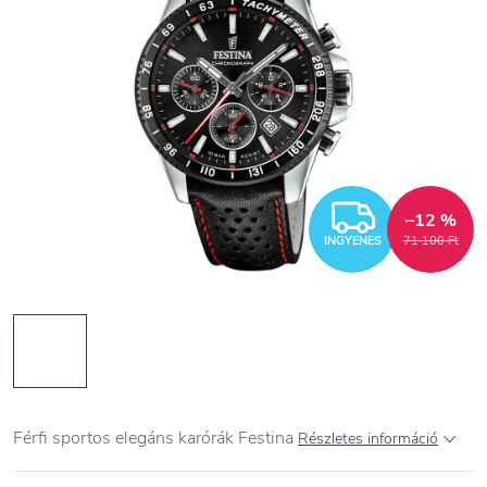
INGYEN
–12 %
INGYENES
71 100 Ft
Férfi sportos elegáns karórák Festina
Részletes információ