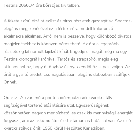
Festina 20561/4 óra bőrszíjas kivitelben.
A fekete színű dizájnt ezüst és piros részletek gazdagítják. Sportos-
elegáns megjelenésével ez a férfi karóra modell különböző
alkalmakra alkalmas. Arról nem is beszélve, hogy különböző divatos
megjelenésekhez is könnyen párosítható. Az óra a legapróbb
részletekig kifinomult kijelzőt kínál. Engedje el magát még ma egy
Festina kronográf karórával. Tartós és strapabíró, mégis elég
stílusos ahhoz, hogy öltönyhöz és nyakkendőhöz is passzoljon. Az
órát a gyártó eredeti csomagolásában, elegáns dobozban szállítjuk
Önnek.
Quartz- A kvarcmű a pontos időimpulzusok kvarckristály
segítségével történő előállítására utal. Egyszerűségének
köszönhetően nagyon megbízható, és csak kis mennyiségű energiát
fogyaszt, ami az akkumulátor élettartamára is hatással van. Az első
kvarckristályos órák 1950 körül készültek Kanadában.