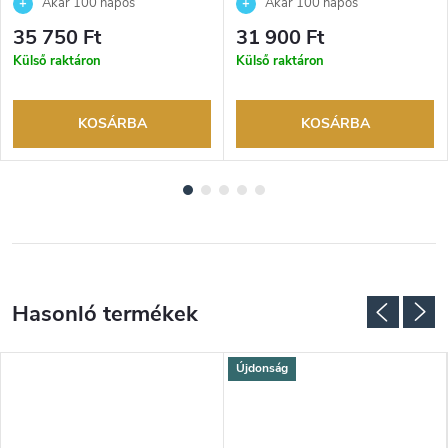
Akár 100 napos
Akár 100 napos
visszaküldési lehetőség. Hivatalos
visszaküldési lehetőség. Hivatalos
35 750 Ft
31 900 Ft
márkakereskedő.
márkakereskedő.
Külső raktáron
Külső raktáron
KOSÁRBA
KOSÁRBA
Újdonság