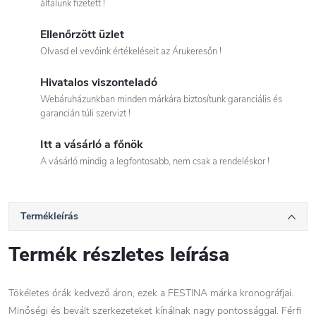
általunk fizetett !
Ellenőrzött üzlet
Olvasd el vevőink értékeléseit az Árukeresőn !
Hivatalos viszonteladó
Webáruházunkban minden márkára biztosítunk garanciális és
garancián túli szervizt !
Itt a vásárló a főnök
A vásárló mindig a legfontosabb, nem csak a rendeléskor !
Termékleírás
Termék részletes leírása
Tökéletes órák kedvező áron, ezek a FESTINA márka kronográfjai.
Minőségi és bevált szerkezeteket kínálnak nagy pontossággal. Férfi