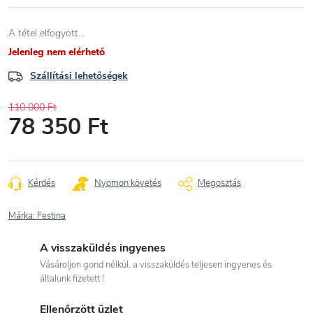
A tétel elfogyott…
Jelenleg nem elérhető
Szállítási lehetőségek
110 000 Ft
78 350 Ft
Egységár:
Kérdés
Nyomon követés
Megosztás
Márka:
Festina
A visszaküldés ingyenes
Vásároljon gond nélkül, a visszaküldés teljesen ingyenes és
általunk fizetett !
Ellenőrzött üzlet