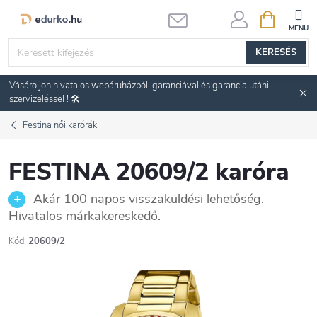
Ugrás
KOSÁR
a
fő
KERESÉS
tartalomhoz
Vásároljon hivatalos webáruházból, garanciával és garancia utáni
szervizeléssel ! 🛠️
Festina női karórák
FESTINA 20609/2 karóra
Akár 100 napos visszaküldési lehetőség.
Hivatalos márkakereskedő.
Kód:
20609/2