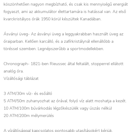
köszönhetően nagyon megbízható, és csak kis mennyiségű energiát
fogyaszt, ami az akkumulátor élettartamára is hatással van. Az első
kvarckristályos órák 1950 körül készültek Kanadában.
Ásványi üveg- Az ásványi üveg a leggyakrabban használt üveg az
óraiparban. Kellően karcálló, és a zafírkristálynál ellenállóbb a
töréssel szemben. Legnépszerűbb a sportmodellekben.
Chronograph- 1821-ben Rieussec által feltalált, stopperrel ellátott
analóg óra.
Vízállósági táblázat
3 ATM/30m víz- és esőálló
5 ATM/50m zuhanyozhat az órával, folyó víz alatt moshatja a kezét.
10 ATM/100m búvárkodás légzőkészülék vagy úszás nélkül
20 ATM/200m mélymerülés
A vízállósággal kapcsolatos pontosabb utasításokért kérjük,