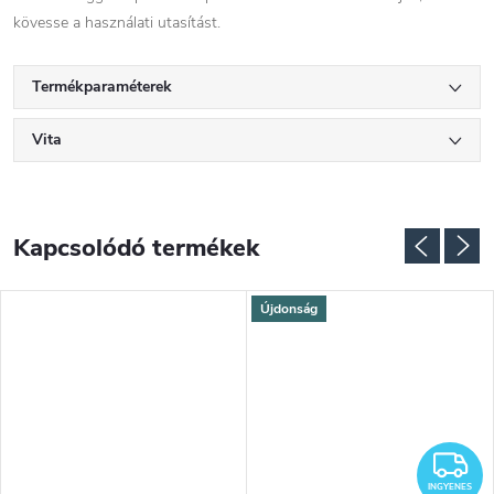
kövesse a használati utasítást.
Termékparaméterek
Vita
Kapcsolódó termékek
Újdonság
NGYENES
I
INGYENES