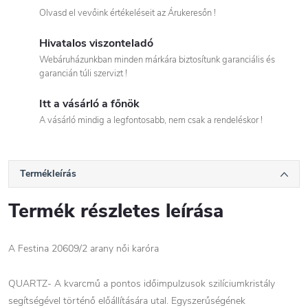
Olvasd el vevőink értékeléseit az Árukeresőn !
Hivatalos viszonteladó
Webáruházunkban minden márkára biztosítunk garanciális és
garancián túli szervizt !
Itt a vásárló a főnök
A vásárló mindig a legfontosabb, nem csak a rendeléskor !
Termékleírás
Termék részletes leírása
A Festina 20609/2 arany női karóra
QUARTZ- A kvarcmű a pontos időimpulzusok szilíciumkristály
segítségével történő előállítására utal. Egyszerűségének