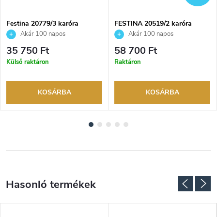
Festina 20779/3 karóra
FESTINA 20519/2 karóra
Akár 100 napos
Akár 100 napos
visszaküldési lehetőség. Hivatalos
visszaküldési lehetőség. Hivatalos
35 750 Ft
58 700 Ft
márkakereskedő.
márkakereskedő.
Külső raktáron
Raktáron
KOSÁRBA
KOSÁRBA