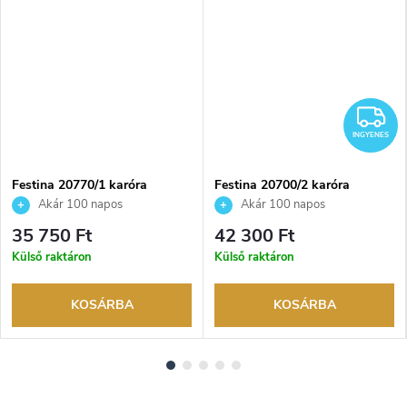
NGYENES
I
INGYENES
Festina 20770/1 karóra
Festina 20700/2 karóra
Akár 100 napos
Akár 100 napos
visszaküldési lehetőség. Hivatalos
visszaküldési lehetőség. Hivatalos
35 750 Ft
42 300 Ft
márkakereskedő.
márkakereskedő.
Külső raktáron
Külső raktáron
KOSÁRBA
KOSÁRBA