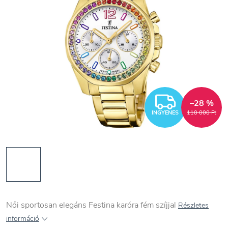
INGYEN
–28 %
INGYENES
110 000 Ft
Női sportosan elegáns Festina karóra fém szíjjal
Részletes
információ