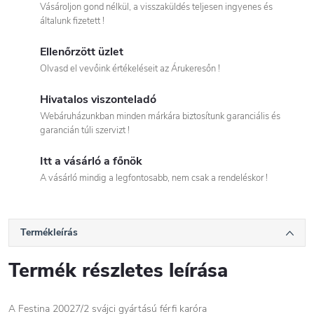
Vásároljon gond nélkül, a visszaküldés teljesen ingyenes és
általunk fizetett !
Ellenőrzött üzlet
Olvasd el vevőink értékeléseit az Árukeresőn !
Hivatalos viszonteladó
Webáruházunkban minden márkára biztosítunk garanciális és
garancián túli szervizt !
Itt a vásárló a főnök
A vásárló mindig a legfontosabb, nem csak a rendeléskor !
Termékleírás
Termék részletes leírása
A Festina 20027/2 svájci gyártású férfi karóra