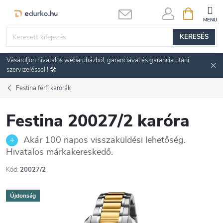
Ugrás
KOSÁR
a
fő
KERESÉS
tartalomhoz
Vásároljon hivatalos webáruházból, garanciával és garancia utáni
szervizeléssel ! 🛠️
Festina férfi karórák
Festina 20027/2 karóra
Akár 100 napos visszaküldési lehetőség.
Hivatalos márkakereskedő.
Kód:
20027/2
Újdonság