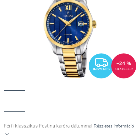
INGYEN
–24 %
INGYENES
107 860 Ft
Férfi klasszikus Festina karóra dátummal
Részletes információ