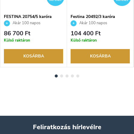
INGYENES
INGYENES
FESTINA 20754/5 karóra
Festina 20492/3 karóra
Akár 100 napos
Akár 100 napos
visszaküldési lehetőség. Hivatalos
visszaküldési lehetőség. Hivatalos
86 700 Ft
104 400 Ft
márkakereskedő.
márkakereskedő.
Külső raktáron
Külső raktáron
KOSÁRBA
KOSÁRBA
Feliratkozás hírlevélre