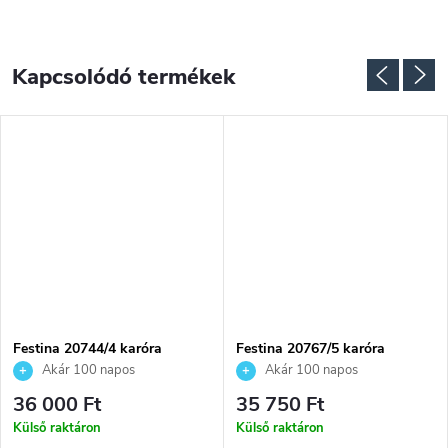
Kapcsolódó termékek
NGYENES
Festina 20744/4 karóra
Festina 20767/5 karóra
Akár 100 napos
Akár 100 napos
visszaküldési lehetőség. Hivatalos
visszaküldési lehetőség. Hivatalos
36 000 Ft
35 750 Ft
márkakereskedő.
márkakereskedő.
Külső raktáron
Külső raktáron