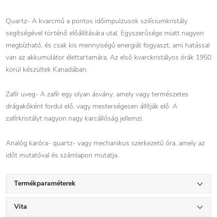
Quartz- A kvarcmű a pontos időimpulzusok szilíciumkristály
segítségével történő előállítására utal. Egyszerűsége miatt nagyon
megbízható, és csak kis mennyiségű energiát fogyaszt, ami hatással
van az akkumulátor élettartamára. Az első kvarckristályos órák 1950
körül készültek Kanadában.
Zafír uveg- A zafír egy olyan ásvány, amely vagy természetes
drágakőként fordul elő, vagy mesterségesen állítják elő. A
zafírkristályt nagyon nagy karcállóság jellemzi.
Analóg karóra- quartz- vagy mechanikus szerkezetű óra, amely az
időt mutatóval és számlapon mutatja.
Termékparaméterek
Vita