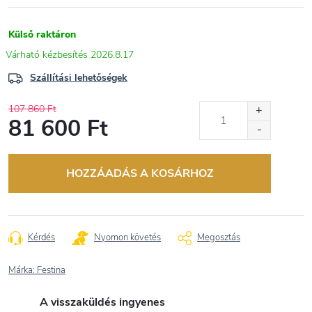
Külső raktáron
2026.8.17
Szállítási lehetőségek
107 860 Ft
81 600 Ft
Egységár:
HOZZÁADÁS A KOSÁRHOZ
Kérdés
Nyomon követés
Megosztás
Márka:
Festina
A visszaküldés ingyenes