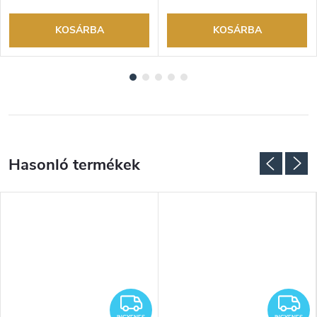
KOSÁRBA
KOSÁRBA
NGYENES
INGYENES
I