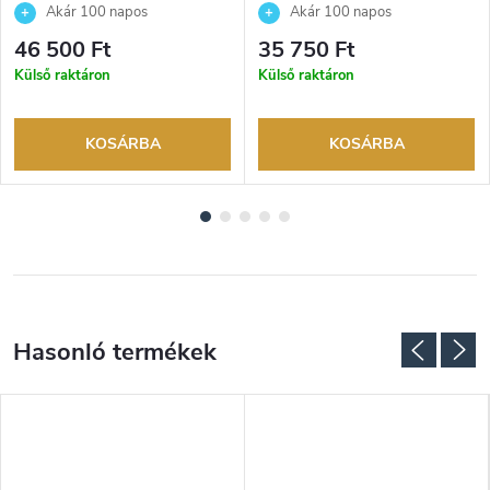
Akár 100 napos
Akár 100 napos
visszaküldési lehetőség. Hivatalos
visszaküldési lehetőség. Hivatalos
46 500 Ft
35 750 Ft
márkakereskedő.
márkakereskedő.
Külső raktáron
Külső raktáron
KOSÁRBA
KOSÁRBA