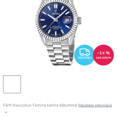
INGYEN
–14 %
INGYENES
105 000 Ft
Férfi
klasszikus Festina karóra dátummal
Részletes információ