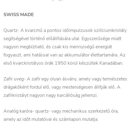
SWISS MADE
Quartz- A kvarcmű a pontos időimpulzusok szilíciumkristály
segítségével történő előállítására utal. Egyszerűsége miatt
nagyon megbízható, és csak kis mennyiségű energiát
fogyaszt, ami hatással van az akkumulátor élettartamára. Az
első kvarckristályos órák 1950 körül készültek Kanadában.
Zafír uveg- A zafír egy olyan ásvány, amely vagy természetes
drágakőként fordul elő, vagy mesterségesen állítják elő. A
zafírkristályt nagyon nagy karcállóság jellemzi.
Analóg karóra- quartz- vagy mechanikus szerkezetű óra,
amely az időt mutatóval és számlapon mutatja.