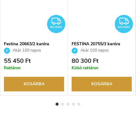
NGYENES
INGYENES
I
INGYENES
INGYENES
Festina 20663/2 karóra
FESTINA 20755/3 karóra
Akár 100 napos
Akár 100 napos
visszaküldési lehetőség. Hivatalos
visszaküldési lehetőség. Hivatalos
55 450 Ft
80 300 Ft
márkakereskedő.
márkakereskedő.
Raktáron
Külső raktáron
KOSÁRBA
KOSÁRBA