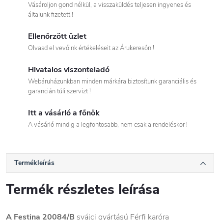
Vásároljon gond nélkül, a visszaküldés teljesen ingyenes és
általunk fizetett !
Ellenőrzött üzlet
Olvasd el vevőink értékeléseit az Árukeresőn !
Hivatalos viszonteladó
Webáruházunkban minden márkára biztosítunk garanciális és
garancián túli szervizt !
Itt a vásárló a főnök
A vásárló mindig a legfontosabb, nem csak a rendeléskor !
Termékleírás
Termék részletes leírása
A Festina 20084/B
svájci gyártású
Férfi
karóra