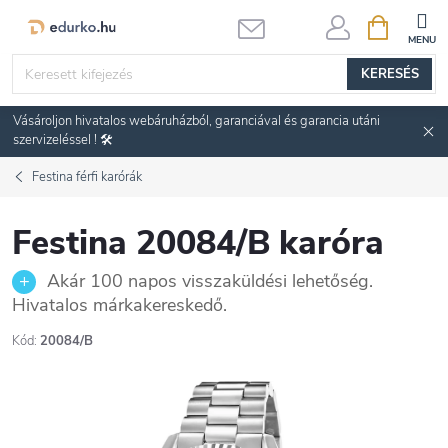
Ugrás
KOSÁR
a
fő
KERESÉS
tartalomhoz
Vásároljon hivatalos webáruházból, garanciával és garancia utáni
szervizeléssel ! 🛠️
Festina férfi karórák
Festina 20084/B karóra
Akár 100 napos visszaküldési lehetőség.
Hivatalos márkakereskedő.
Kód:
20084/B