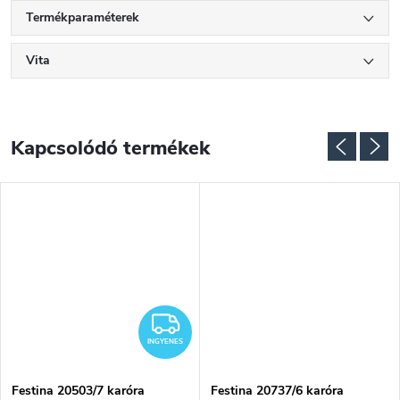
Termékparaméterek
Vita
Kapcsolódó termékek
NGYENES
INGYENES
INGYENES
Festina 20503/7 karóra
Festina 20737/6 karóra