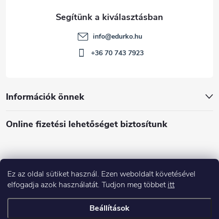
info
@
edurko.hu
+36 70 743 7923
Információk önnek
Online fizetési lehetőséget biztosítunk
Ez az oldal sütiket használ. Ezen weboldalt követésével
Á
elfogadja azok használatát. Tudjon meg többet
itt
r
u
Árukereső.hu
Beállítások
k