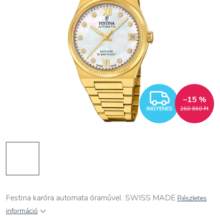
INGYEN
–15 %
INGYENES
260 860 Ft
Festina karóra automata óraművel. SWISS MADE
Részletes
információ