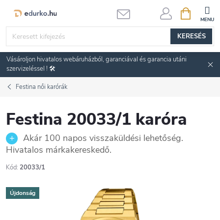
Ugrás
KOSÁR
a
fő
KERESÉS
tartalomhoz
Vásároljon hivatalos webáruházból, garanciával és garancia utáni
szervizeléssel ! 🛠️
Festina női karórák
Festina 20033/1 karóra
Akár 100 napos visszaküldési lehetőség.
Hivatalos márkakereskedő.
Kód:
20033/1
Újdonság