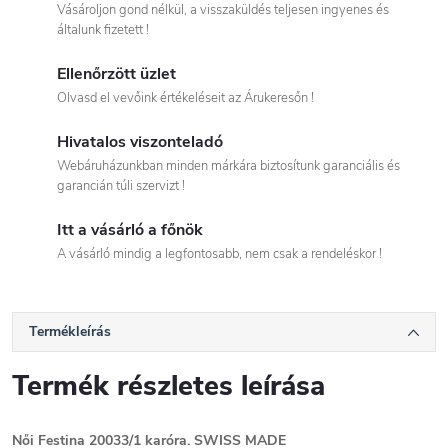
Vásároljon gond nélkül, a visszaküldés teljesen ingyenes és
általunk fizetett !
Ellenőrzött üzlet
Olvasd el vevőink értékeléseit az Árukeresőn !
Hivatalos viszonteladó
Webáruházunkban minden márkára biztosítunk garanciális és
garancián túli szervizt !
Itt a vásárló a főnök
A vásárló mindig a legfontosabb, nem csak a rendeléskor !
Termékleírás
Termék részletes leírása
Női
Festina 20033/1 karóra. SWISS MADE