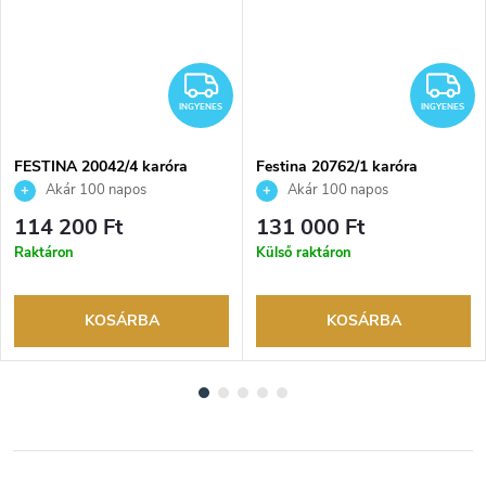
NGYENES
INGYENES
I
INGYENES
INGYENES
FESTINA 20042/4 karóra
Festina 20762/1 karóra
Akár 100 napos
Akár 100 napos
visszaküldési lehetőség. Hivatalos
visszaküldési lehetőség. Hivatalos
114 200 Ft
131 000 Ft
márkakereskedő.
márkakereskedő.
Raktáron
Külső raktáron
KOSÁRBA
KOSÁRBA