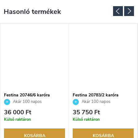
NGYENES
Festina 20746/6 karóra
Festina 20783/2 karóra
Akár 100 napos
Akár 100 napos
visszaküldési lehetőség. Hivatalos
visszaküldési lehetőség. Hivatalos
36 000 Ft
35 750 Ft
márkakereskedő.
márkakereskedő.
Külső raktáron
Külső raktáron
KOSÁRBA
KOSÁRBA