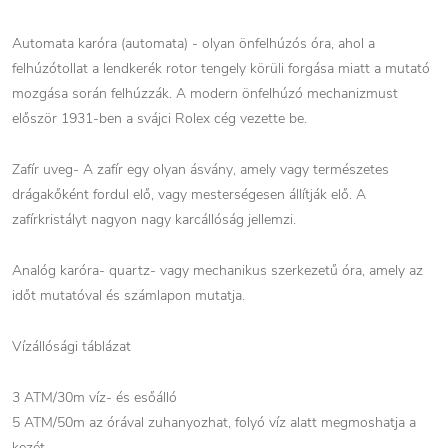
Automata karóra (automata) - olyan önfelhúzós óra, ahol a
felhúzótollat a lendkerék rotor tengely körüli forgása miatt a mutató
mozgása során felhúzzák. A modern önfelhúzó mechanizmust
először 1931-ben a svájci Rolex cég vezette be.
Zafír uveg- A zafír egy olyan ásvány, amely vagy természetes
drágakőként fordul elő, vagy mesterségesen állítják elő. A
zafírkristályt nagyon nagy karcállóság jellemzi.
Analóg karóra- quartz- vagy mechanikus szerkezetű óra, amely az
időt mutatóval és számlapon mutatja.
Vízállósági táblázat
3 ATM/30m víz- és esőálló
5 ATM/50m az órával zuhanyozhat, folyó víz alatt megmoshatja a
kezét.