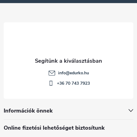
é
c
info
@
edurko.hu
+36 70 743 7923
Információk önnek
Online fizetési lehetőséget biztosítunk