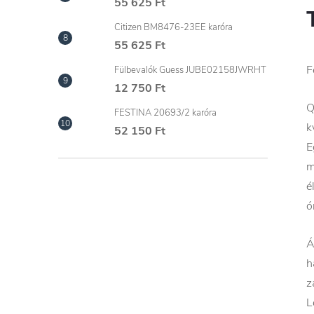
55 625 Ft
Citizen BM8476-23EE karóra
55 625 Ft
F
Fülbevalók Guess JUBE02158JWRHT
12 750 Ft
Q
FESTINA 20693/2 karóra
k
52 150 Ft
E
m
é
ó
Á
h
z
L