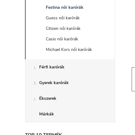
d
Festina női karórák
a
Guess női karórák
l
Citizen női karórák
Casio női karórák
s
Michael Kors női karórák
ó
Férfi karórák
p
Gyerek karórák
a
Ékszerek
n
Márkák
e