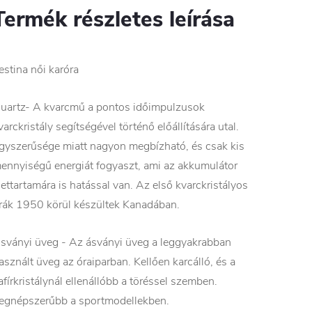
Termék részletes leírása
estina női karóra
uartz- A kvarcmű a pontos időimpulzusok
varckristály segítségével történő előállítására utal.
gyszerűsége miatt nagyon megbízható, és csak kis
ennyiségű energiát fogyaszt, ami az akkumulátor
lettartamára is hatással van. Az első kvarckristályos
rák 1950 körül készültek Kanadában.
sványi üveg - Az ásványi üveg a leggyakrabban
asznált üveg az óraiparban. Kellően karcálló, és a
afírkristálynál ellenállóbb a töréssel szemben.
egnépszerűbb a sportmodellekben.