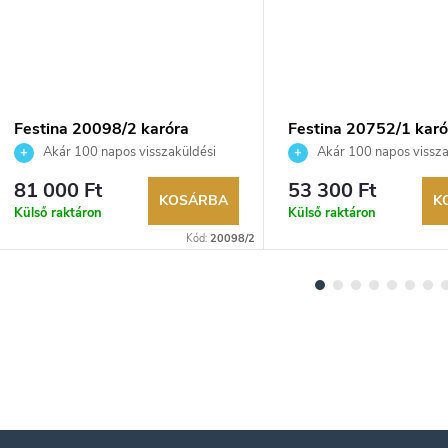
Festina 20098/2 karóra
Festina 20752/1 karó
Akár 100 napos visszaküldési
Akár 100 napos vissza
lehetőség. Hivatalos márkakereskedő.
lehetőség. Hivatalos márka
81 000 Ft
53 300 Ft
KOSÁRBA
K
Külső raktáron
Külső raktáron
Kód:
20098/2