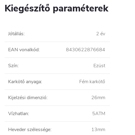
Kiegészítő paraméterek
Jótállás
:
2 év
EAN vonalkód
:
8430622876684
Szín
:
Ezüst
Karkötő anyaga
:
Fém karkötő
Kijelzési dimenzió
:
26mm
Vízhatlan
:
5ATM
Heveder szélessége
:
13mm