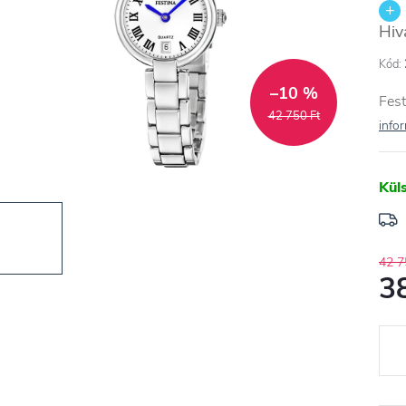
Hiv
Kód:
–10 %
Fest
42 750 Ft
info
Kül
42 7
3
Egys