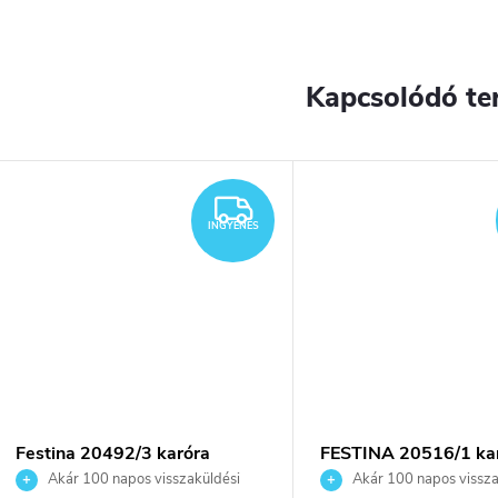
Kapcsolódó te
YENES
INGYENES
INGYENES
Festina 20492/3 karóra
FESTINA 20516/1 ka
Akár 100 napos visszaküldési
Akár 100 napos vissza