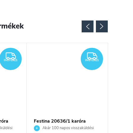
rmékek
INGYENES
INGYENES
INGYENES
INGYENES
róra
Festina 20636/1 karóra
Festina
küldési
Akár 100 napos visszaküldési
Akár 