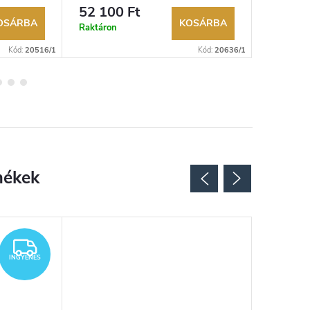
kereskedő.
lehetőség. Hivatalos márkakereskedő.
lehetőség
52 100 Ft
35 750
OSÁRBA
KOSÁRBA
Raktáron
Külső rak
Kód:
20516/1
Kód:
20636/1
INGYENES
INGYENES