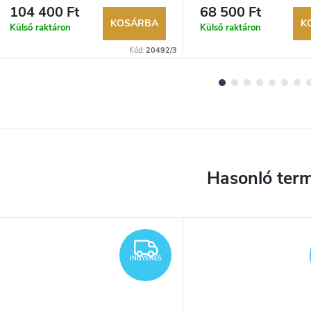
lehetőség. Hivatalos márkakereskedő.
lehetőség. Hivatalos márka
104 400 Ft
68 500 Ft
KOSÁRBA
K
Külső raktáron
Külső raktáron
Kód:
20492/3
INGYENES
INGYENES