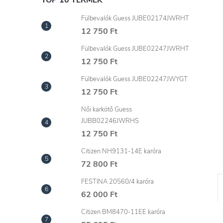
l
TOP 10 TERMÉK
Fülbevalók Guess JUBE02174JWRHT
12 750 Ft
Fülbevalók Guess JUBE02247JWRHT
12 750 Ft
Fülbevalók Guess JUBE02247JWYGT
12 750 Ft
Női karkötő Guess
JUBB02246JWRHS
12 750 Ft
Citizen NH9131-14E karóra
72 800 Ft
FESTINA 20560/4 karóra
62 000 Ft
Citizen BM8470-11EE karóra