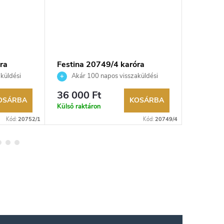
ra
Festina 20749/4 karóra
Festina
küldési
Akár 100 napos visszaküldési
Akár 
kereskedő.
lehetőség. Hivatalos márkakereskedő.
lehetőség
36 000 Ft
35 750
OSÁRBA
KOSÁRBA
Külső raktáron
Külső rak
Kód:
20752/1
Kód:
20749/4