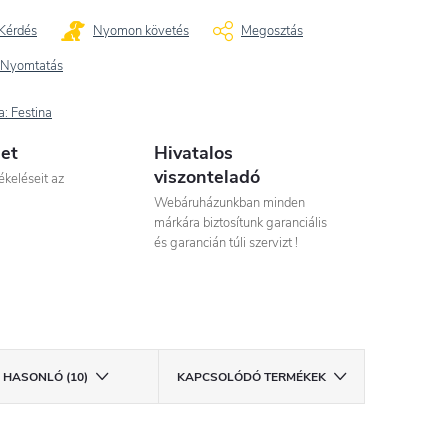
Kérdés
Nyomon követés
Megosztás
Nyomtatás
a:
Festina
let
Hivatalos
viszonteladó
ékeléseit az
Webáruházunkban minden
márkára biztosítunk garanciális
és garancián túli szervizt !
HASONLÓ (10)
KAPCSOLÓDÓ TERMÉKEK