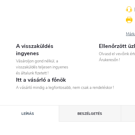
Márk
A visszaküldés
Ellenőrzött üz
ingyenes
Olvasd el vevőink ért
Árukeresőn !
Vásároljon gond nélkül, a
visszaküldés teljesen ingyenes
és általunk fizetett !
Itt a vásárló a főnök
A vásárló mindig a legfontosabb, nem csak a rendeléskor !
LEÍRÁS
BESZÉLGETÉS