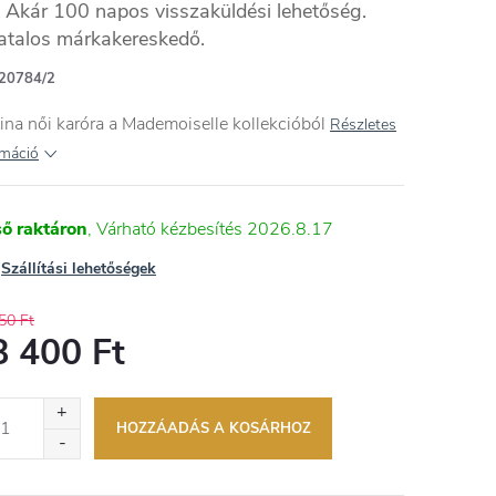
Akár 100 napos visszaküldési lehetőség.
atalos márkakereskedő.
20784/2
ina női karóra a Mademoiselle kollekcióból
Részletes
rmáció
ső raktáron
2026.8.17
Szállítási lehetőségek
50 Ft
8 400 Ft
égár:
HOZZÁADÁS A KOSÁRHOZ