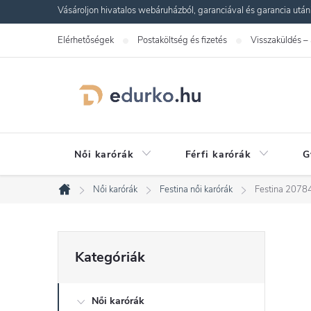
Ugrás
Vásároljon hivatalos webáruházból, garanciával és garancia utáni s
a
Elérhetőségek
Postaköltség és fizetés
Visszaküldés –
fő
tartalomhoz
Női karórák
Férfi karórák
G
Női karórák
Festina női karórák
Festina 20784
Kezdőlap
O
Kategóriák
Kategóriák
átugrása
l
Női karórák