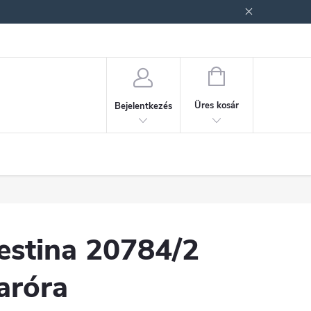
ek (ÁSZF)
Adatkezelési tájékoztató
Jogi nyilatkozat
Fogyasztóvéd
KOSÁR
Üres kosár
Bejelentkezés
estina 20784/2
aróra