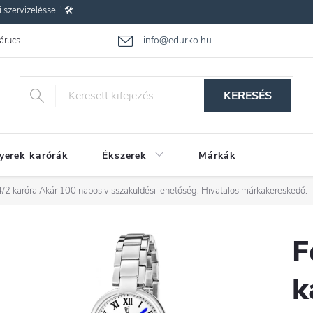
zervizeléssel ! 🛠️
info@edurko.hu
 árucsere
Reklamáció
Gyakran ismételt kérdések
Üzleti feltétel
KERESÉS
yerek karórák
Ékszerek
Márkák
/2 karóra
Akár 100 napos visszaküldési lehetőség. Hivatalos márkakereskedő.
F
k