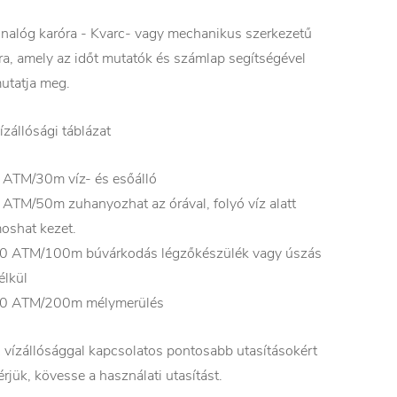
nalóg karóra - Kvarc- vagy mechanikus szerkezetű
ra, amely az időt mutatók és számlap segítségével
utatja meg.
ízállósági táblázat
 ATM/30m víz- és esőálló
 ATM/50m zuhanyozhat az órával, folyó víz alatt
oshat kezet.
0 ATM/100m búvárkodás légzőkészülék vagy úszás
élkül
0 ATM/200m mélymerülés
 vízállósággal kapcsolatos pontosabb utasításokért
érjük, kövesse a használati utasítást.