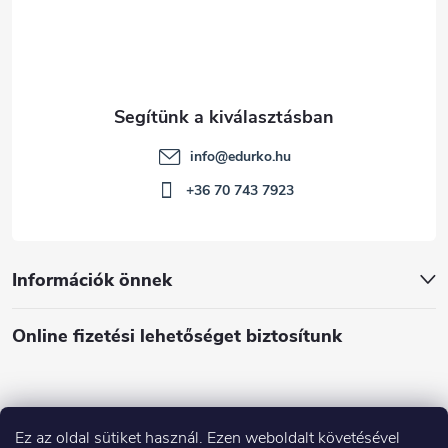
info
@
edurko.hu
+36 70 743 7923
Információk önnek
Online fizetési lehetőséget biztosítunk
Ez az oldal sütiket használ. Ezen weboldalt követésével
Á