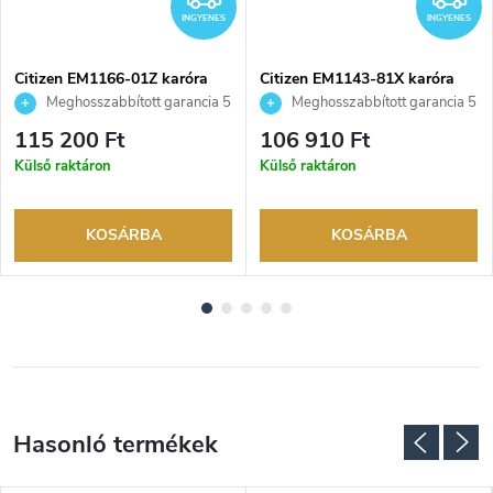
INGYENES
INGYENES
Citizen EM1166-01Z karóra
Citizen EM1143-81X karóra
Meghosszabbított garancia 5
Meghosszabbított garancia 5
évre. Akár 100 napos
évre. Akár 100 napos
115 200 Ft
106 910 Ft
visszaküldési lehetőség. Hivatalos
visszaküldési lehetőség. Hivatalos
Külső raktáron
Külső raktáron
márkakereskedő.
márkakereskedő.
KOSÁRBA
KOSÁRBA