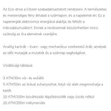
Az Eco-drive a Citizen szabadalmaztatott rendszere. A természetes
és mesterséges fény áthalad a számlapon, és a napelemet éri. Ez a
napenergiát elektromos energiává alakítja, és feltölti a
mikroakkumulátort. Ennek a rendszernek köszönhetően nincs
szükség az óra elemeinek cseréjére.
Analóg karórák - kvarc- vagy mechanikus szerkezetű órák, amelyek
az időt mutatják a mutatók és a számlap segítségével.
Vízállósági táblázat
3 ATM/30m víz- és esőálló
5 ATM/50m az órával zuhanyozhat, folyó víz alatt megmoshatja a
kezét.
10 ATM/100m búvárkodás légzőkészülék vagy úszás nélkül
20 ATM/200m mélymerülés