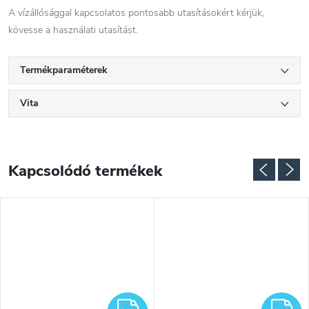
A vízállósággal kapcsolatos pontosabb utasításokért kérjük,
kövesse a használati utasítást.
Termékparaméterek
Vita
Kapcsolódó termékek
NGYENES
INGYENES
I