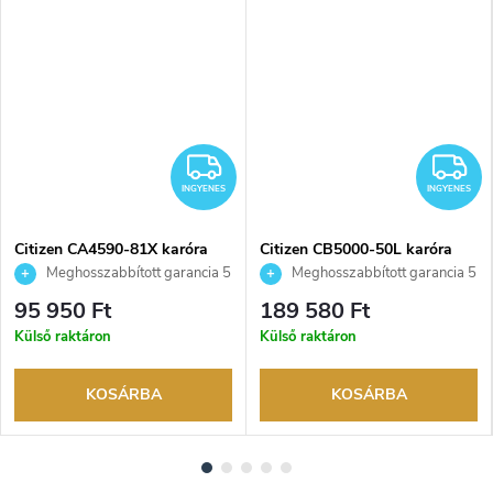
NGYENES
INGYENES
I
INGYENES
INGYENES
Citizen CA4590-81X karóra
Citizen CB5000-50L karóra
Meghosszabbított garancia 5
Meghosszabbított garancia 5
évre. Akár 100 napos
évre. Akár 100 napos
95 950 Ft
189 580 Ft
visszaküldési lehetőség. Hivatalos
visszaküldési lehetőség. Hivatalos
Külső raktáron
Külső raktáron
márkakereskedő.
márkakereskedő.
KOSÁRBA
KOSÁRBA