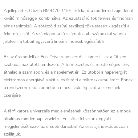
A jellegzetes Citizen BM8470-11EE férfi karóra modern dizájnt kínál
kiváló minőséggel kombinálva. Az ezüstszínű tok fényes és finoman
sima tapintású. A sötétzöld színű textilszíj tökéletesen kiegészíti a
fekete kijelzőt. A számlapon a fő számok arab számokkal vannak
jelölve - a többit egyszerű lineáris indexek egészítik ki.
Ez az óramodell az Eco-Drive rendszerről is ismert - ez a Citizen
szabadalmaztatott rendszere. A természetes és mesterséges fény
áthalad a számlapon, és a napelemet éri. Ez utóbbi a napenergiát
elektromos energiává alakítja, és feltölti a mikroakkumulátort. Ennek
a rendszernek köszönhetően nincs szükség az óra elemeinek
cseréjére.
A férfi karóra univerzális megjelenésének köszönhetően ez a modell
alkalmas mindennapi viseletre. Frissítse fel velünk együtt
megjelenését ezzel az eredeti darabbal. Az órát ajándékdobozban
szállítjuk.