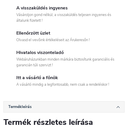
A visszaküldés ingyenes
Vásároljon gond nélkül, a visszaküldés teljesen ingyenes és
általunk fizetett !
Ellenőrzött üzlet
Olvasd el vevőink értékeléseit az Árukeresőn !
Hivatalos viszonteladó
Webáruházunkban minden márkára biztosítunk garanciális és
garancián túli szervizt !
Itt a vásárló a főnök
A vásárló mindig a legfontosabb, nem csak a rendeléskor !
Termékleírás
Termék részletes leírása