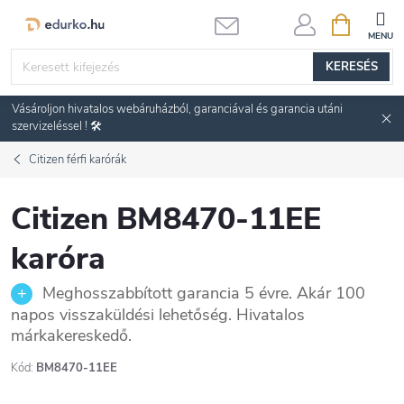
Ugrás
KOSÁR
a
fő
KERESÉS
tartalomhoz
Vásároljon hivatalos webáruházból, garanciával és garancia utáni
szervizeléssel ! 🛠️
Citizen férfi karórák
Citizen BM8470-11EE
karóra
Meghosszabbított garancia 5 évre. Akár 100
napos visszaküldési lehetőség. Hivatalos
márkakereskedő.
Kód:
BM8470-11EE