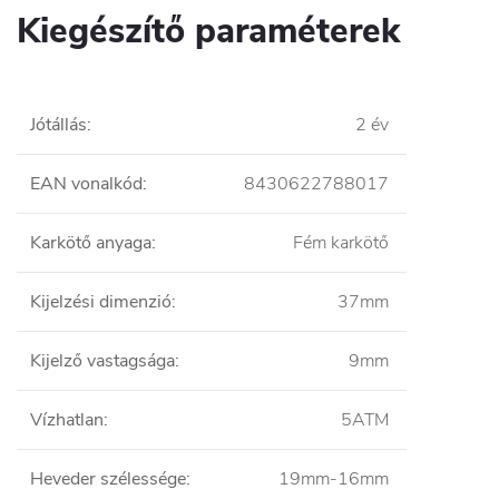
Kiegészítő paraméterek
Jótállás
:
2 év
EAN vonalkód
:
8430622788017
Karkötő anyaga
:
Fém karkötő
Kijelzési dimenzió
:
37mm
Kijelző vastagsága
:
9mm
Vízhatlan
:
5ATM
Heveder szélessége
:
19mm-16mm