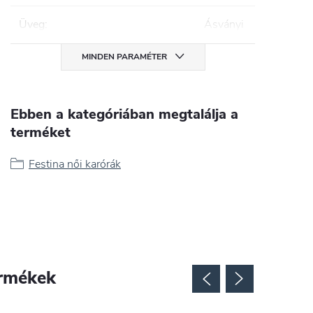
Üveg
:
Ásványi
MINDEN PARAMÉTER
Ebben a kategóriában megtalálja a
terméket
Festina női karórák
rmékek