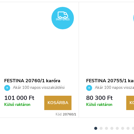
YENES
INGYENES
INGYENES
FESTINA 20760/1 karóra
FESTINA 20755/1 ka
Akár 100 napos visszaküldési
Akár 100 napos vissza
lehetőség. Hivatalos márkakereskedő.
lehetőség. Hivatalos márka
101 000 Ft
80 300 Ft
KOSÁRBA
K
Külső raktáron
Külső raktáron
Kód:
20760/1