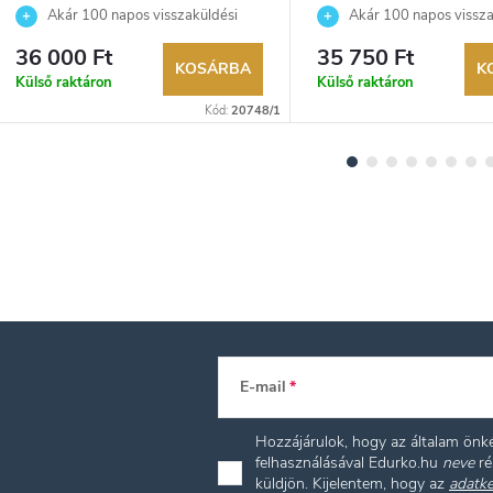
Akár 100 napos visszaküldési
Akár 100 napos vissza
lehetőség. Hivatalos márkakereskedő.
lehetőség. Hivatalos márka
36 000 Ft
35 750 Ft
KOSÁRBA
K
Külső raktáron
Külső raktáron
Kód:
20748/1
E-mail
Hozzájárulok, hogy az általam ön
felhasználásával Edurko.hu
neve
ré
küldjön. Kijelentem, hogy az
adatke