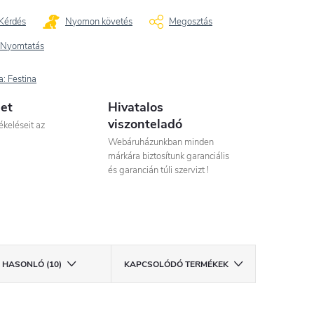
Kérdés
Nyomon követés
Megosztás
Nyomtatás
a:
Festina
let
Hivatalos
viszonteladó
ékeléseit az
Webáruházunkban minden
márkára biztosítunk garanciális
és garancián túli szervizt !
HASONLÓ (10)
KAPCSOLÓDÓ TERMÉKEK