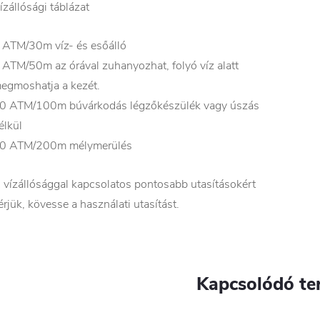
ízállósági táblázat
 ATM/30m víz- és esőálló
 ATM/50m az órával zuhanyozhat, folyó víz alatt
egmoshatja a kezét.
0 ATM/100m búvárkodás légzőkészülék vagy úszás
élkül
0 ATM/200m mélymerülés
 vízállósággal kapcsolatos pontosabb utasításokért
érjük, kövesse a használati utasítást.
Kapcsolódó te