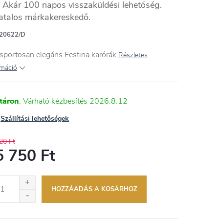
Akár 100 napos visszaküldési lehetőség.
atalos márkakereskedő.
20622/D
sportosan elegáns Festina karórák
Részletes
rmáció
táron
2026.8.12
Szállítási lehetőségek
20 Ft
5 750 Ft
égár:
HOZZÁADÁS A KOSÁRHOZ