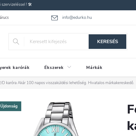
zervizeléssel ! 🛠️
info@edurko.hu
 árucsere
Reklamáció
Gyakran ismételt kérdések
Üzleti feltétel
KERESÉS
yerek karórák
Ékszerek
Márkák
2/D karóra
Akár 100 napos visszaküldési lehetőség. Hivatalos márkakereskedő.
F
Újdonság
k