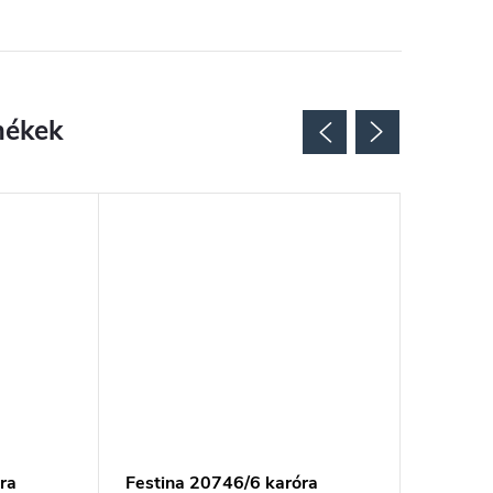
ra
Festina 20746/6 karóra
Festina