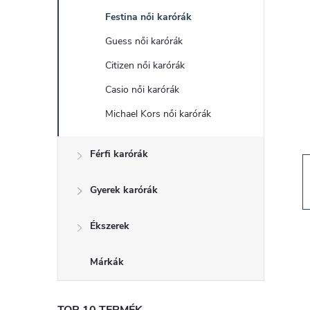
d
Festina női karórák
a
Guess női karórák
l
Citizen női karórák
Casio női karórák
s
Michael Kors női karórák
ó
Férfi karórák
p
Gyerek karórák
a
Ékszerek
n
Márkák
e