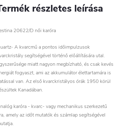
Termék részletes leírása
estina 20622/D női karóra
uartz- A kvarcmű a pontos időimpulzusok
varckristály segítségével történő előállítására utal.
gyszerűsége miatt nagyon megbízható, és csak kevés
nergiát fogyaszt, ami az akkumulátor élettartamára is
atással van. Az első kvarckristályos órák 1950 körül
észültek Kanadában.
nalóg karóra - kvarc- vagy mechanikus szerkezetű
ra, amely az időt mutatók és számlap segítségével
utatja.