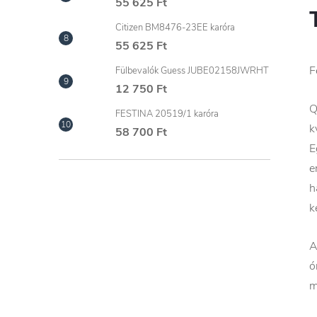
55 625 Ft
Citizen BM8476-23EE karóra
55 625 Ft
F
Fülbevalók Guess JUBE02158JWRHT
12 750 Ft
Q
FESTINA 20519/1 karóra
k
58 700 Ft
E
e
h
k
A
ó
m