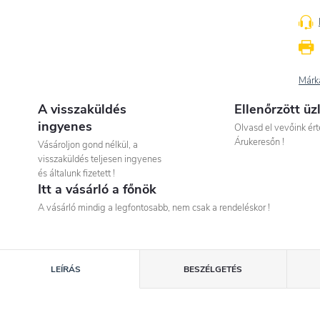
Márk
A visszaküldés
Ellenőrzött üz
ingyenes
Olvasd el vevőink ért
Árukeresőn !
Vásároljon gond nélkül, a
visszaküldés teljesen ingyenes
és általunk fizetett !
Itt a vásárló a főnök
A vásárló mindig a legfontosabb, nem csak a rendeléskor !
LEÍRÁS
BESZÉLGETÉS