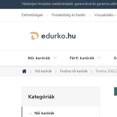
Ugrás
Vásároljon hivatalos webáruházból, garanciával és garancia utáni s
a
Elérhetőségek
Postaköltség és fizetés
Visszaküldés –
fő
tartalomhoz
Női karórák
Férfi karórák
G
Női karórák
Festina női karórák
Festina 2062
Kezdőlap
O
Kategóriák
Kategóriák
átugrása
l
Női karórák