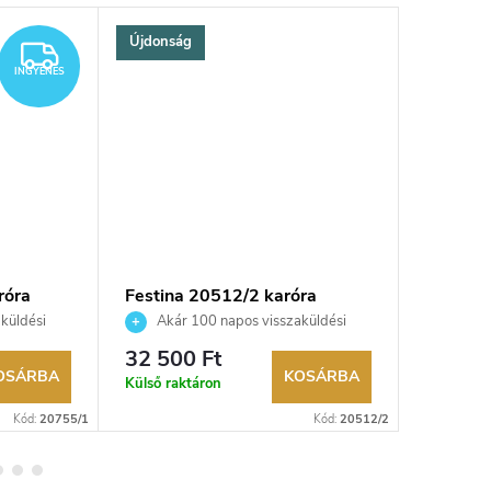
Újdonság
INGYENES
INGYENES
róra
Festina 20512/2 karóra
Festina
küldési
Akár 100 napos visszaküldési
Akár 
kereskedő.
lehetőség. Hivatalos márkakereskedő.
lehetőség
32 500 Ft
35 750
OSÁRBA
KOSÁRBA
Külső raktáron
Külső rak
Kód:
20755/1
Kód:
20512/2