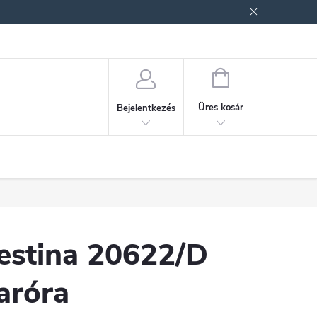
ek (ÁSZF)
Adatkezelési tájékoztató
Jogi nyilatkozat
Fogyasztóvéd
KOSÁR
Üres kosár
Bejelentkezés
estina 20622/D
aróra