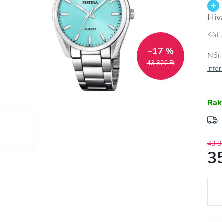
Hiv
Kód:
–17 %
Női 
43 320 Ft
info
Rak
43 3
3
Egys