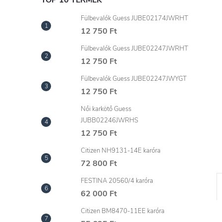
l
TOP 10 TERMÉK
Fülbevalók Guess JUBE02174JWRHT
12 750 Ft
Fülbevalók Guess JUBE02247JWRHT
12 750 Ft
Fülbevalók Guess JUBE02247JWYGT
12 750 Ft
Női karkötő Guess
JUBB02246JWRHS
12 750 Ft
Citizen NH9131-14E karóra
72 800 Ft
FESTINA 20560/4 karóra
62 000 Ft
Citizen BM8470-11EE karóra