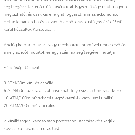
segítségével történő előállítására utal. Egyszerűsége miatt nagyon
megbízható, és csak kis energiát fogyaszt, ami az akkumulátor
élettartamára is hatással van. Az első kvarckristályos órák 1950
körül készültek Kanadában.
Analóg karóra- quartz- vagy mechanikus óraművel rendelkező óra,
amely az időt mutatók és egy számlap segítségével mutatja.
Vízállósági táblázat
3 ATM/30m víz- és esőálló
5 ATM/50m az órával zuhanyozhat, folyó víz alatt moshat kezet.
10 ATM/100m búvárkodás légzőkészülék vagy úszás nélkül
20 ATM/200m mélymerülés
A vízállósággal kapcsolatos pontosabb utasításokért kérjük,
kövesse a használati utasítást.