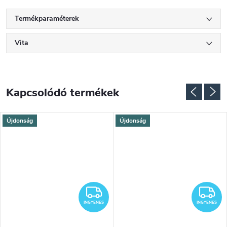
Termékparaméterek
Vita
Kapcsolódó termékek
Újdonság
Újdonság
NGYENES
INGYENES
I
INGYENES
INGYENES