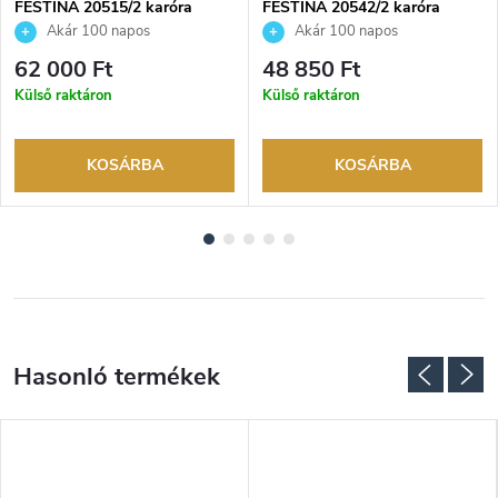
FESTINA 20515/2 karóra
FESTINA 20542/2 karóra
Akár 100 napos
Akár 100 napos
visszaküldési lehetőség. Hivatalos
visszaküldési lehetőség. Hivatalos
62 000 Ft
48 850 Ft
márkakereskedő.
márkakereskedő.
Külső raktáron
Külső raktáron
KOSÁRBA
KOSÁRBA