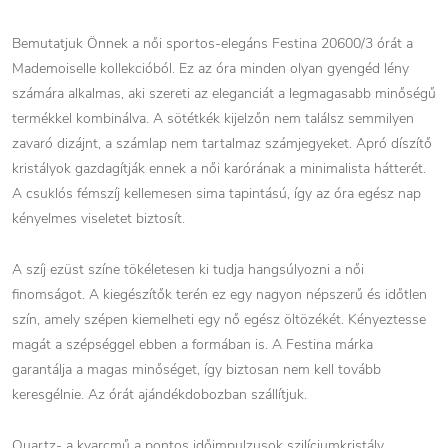
Bemutatjuk Önnek a női sportos-elegáns Festina 20600/3 órát a
Mademoiselle kollekcióból. Ez az óra minden olyan gyengéd lény
számára alkalmas, aki szereti az eleganciát a legmagasabb minőségű
termékkel kombinálva. A sötétkék kijelzőn nem találsz semmilyen
zavaró dizájnt, a számlap nem tartalmaz számjegyeket. Apró díszítő
kristályok gazdagítják ennek a női karórának a minimalista hátterét.
A csuklós fémszíj kellemesen sima tapintású, így az óra egész nap
kényelmes viseletet biztosít.
A szíj ezüst színe tökéletesen ki tudja hangsúlyozni a női
finomságot. A kiegészítők terén ez egy nagyon népszerű és időtlen
szín, amely szépen kiemelheti egy nő egész öltözékét. Kényeztesse
magát a szépséggel ebben a formában is. A Festina márka
garantálja a magas minőséget, így biztosan nem kell tovább
keresgélnie. Az órát ajándékdobozban szállítjuk.
Quartz- a kvarcmű a pontos időimpulzusok szilíciumkristály