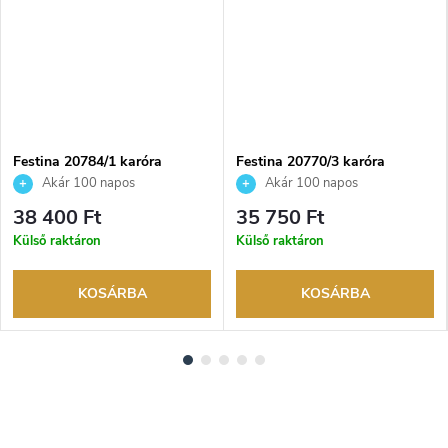
Festina 20784/1 karóra
Festina 20770/3 karóra
Akár 100 napos
Akár 100 napos
visszaküldési lehetőség. Hivatalos
visszaküldési lehetőség. Hivatalos
38 400 Ft
35 750 Ft
márkakereskedő.
márkakereskedő.
Külső raktáron
Külső raktáron
KOSÁRBA
KOSÁRBA