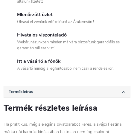
általunk fizetett !
Ellenőrzött üzlet
Olvasd el vevőink értékeléseit az Árukeresőn !
Hivatalos viszonteladó
Webáruházunkban minden márkára biztosítunk garanciális és
garancián túli szervizt !
Itt a vásárló a főnök
A vásárló mindig a legfontosabb, nem csak a rendeléskor !
Termékleírás
Termék részletes leírása
Ha praktikus, mégis elegáns divatdarabot keres, a svájci Festina
márka női karórák kínálatában biztosan nem fog csalódni.