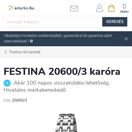
Ugrás
KOSÁR
a
fő
KERESÉS
tartalomhoz
Vásároljon hivatalos webáruházból, garanciával és garancia utáni
szervizeléssel ! 🛠️
Festina női karórák
FESTINA 20600/3 karóra
Akár 100 napos visszaküldési lehetőség.
Hivatalos márkakereskedő.
Kód:
20600/3