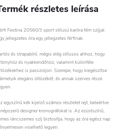
Termék részletes leírása
érfi Festina 20560/3 sport stílusú karóra fém szíjjal.
gy jellegzetes óra egy jellegzetes férfinak.
artós és strapabíró, mégis elég stílusos ahhoz, hogy
ltönyhöz és nyakkendőhöz, valamint különféle
ltözékekhez is passzoljon. Szerepe, hogy kiegészítse
ármelyik elegáns öltözékét, és annak szerves része
egyen.
z egyszínű kék kijelző számos részletet rejt, beleértve
 népszerű designer kronográfokat is. Az ezüstszínű,
émes láncszemes szíj biztosítja, hogy az óra egész nap
ényelmesen viselhető legyen.