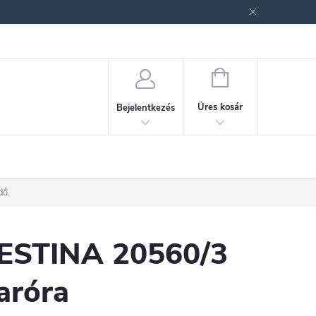
ek (ÁSZF)
Adatkezelési tájékoztató
Jogi nyilatkozat
Fogyasztóvéd
KOSÁR
Üres kosár
Bejelentkezés
dő.
ESTINA 20560/3
aróra