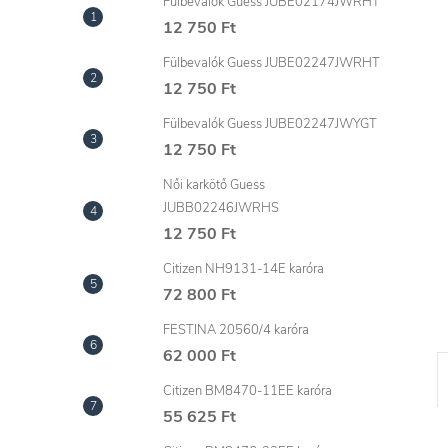
l
Fülbevalók Guess JUBE02174JWRHT
12 750 Ft
Fülbevalók Guess JUBE02247JWRHT
12 750 Ft
Fülbevalók Guess JUBE02247JWYGT
12 750 Ft
Női karkötő Guess
JUBB02246JWRHS
12 750 Ft
Citizen NH9131-14E karóra
72 800 Ft
FESTINA 20560/4 karóra
62 000 Ft
Citizen BM8470-11EE karóra
55 625 Ft