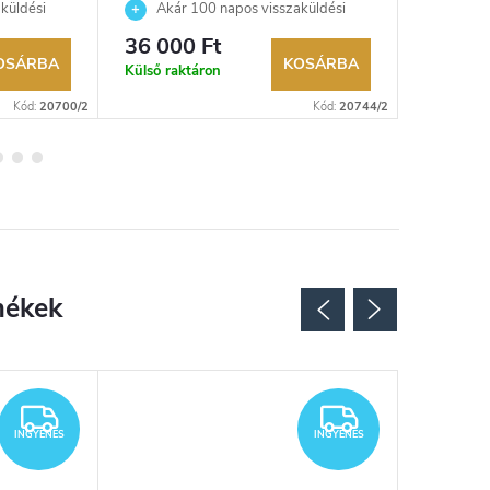
küldési
Akár 100 napos visszaküldési
Akár 
kereskedő.
lehetőség. Hivatalos márkakereskedő.
lehetőség
36 000 Ft
48 850
OSÁRBA
KOSÁRBA
Külső raktáron
Külső rak
Kód:
20700/2
Kód:
20744/2
INGYENES
INGYENES
INGYENES
INGYENES