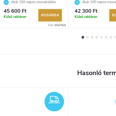
Akár 100 napos visszaküldési
Akár 100 napos vissza
lehetőség. Hivatalos márkakereskedő.
lehetőség. Hivatalos márka
45 600 Ft
42 300 Ft
KOSÁRBA
K
Külső raktáron
Külső raktáron
Kód:
20476/2
YENES
INGYENES
INGYENES