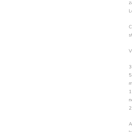
z
L
C
s
V
3
5
m
1
n
2
A