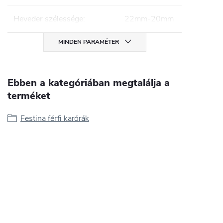
Heveder szélessége
:
22mm-20mm
MINDEN PARAMÉTER
Ebben a kategóriában megtalálja a
terméket
Festina férfi karórák