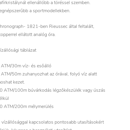
afírkristálynál ellenállóbb a töréssel szemben.
egnépszerűbb a sportmodellekben.
hronograph- 1821-ben Rieussec által feltalált,
topperrel ellátott analóg óra.
ízállósági táblázat
 ATM/30m víz- és esőálló
 ATM/50m zuhanyozhat az órával, folyó víz alatt
oshat kezet.
0 ATM/100m búvárkodás légzőkészülék vagy úszás
élkül
0 ATM/200m mélymerülés
 vízállósággal kapcsolatos pontosabb utasításokért