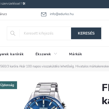
zervizeléssel ! 🛠️
info@edurko.hu
 árucsere
Reklamáció
Gyakran ismételt kérdések
Üzleti feltétel
KERESÉS
yerek karórák
Ékszerek
Márkák
560/3 karóra
Akár 100 napos visszaküldési lehetőség. Hivatalos márkakereske
F
Újdonság
k