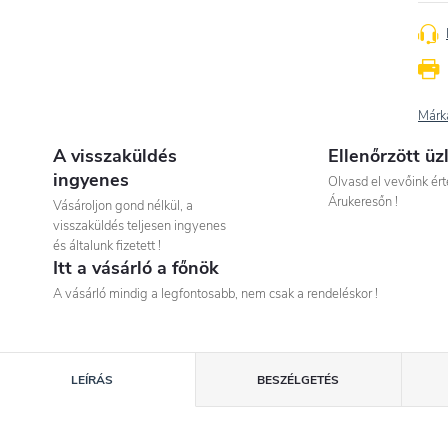
Márk
A visszaküldés
Ellenőrzött üz
ingyenes
Olvasd el vevőink ért
Árukeresőn !
Vásároljon gond nélkül, a
visszaküldés teljesen ingyenes
és általunk fizetett !
Itt a vásárló a főnök
A vásárló mindig a legfontosabb, nem csak a rendeléskor !
LEÍRÁS
BESZÉLGETÉS