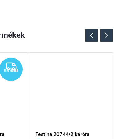
rmékek
INGYENES
INGYENES
ra
Festina 20744/2 karóra
Festina