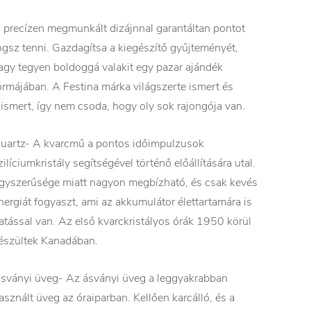
 precízen megmunkált dizájnnal garantáltan pontot
ogsz tenni. Gazdagítsa a kiegészítő gyűjteményét,
agy tegyen boldoggá valakit egy pazar ajándék
ormájában. A Festina márka világszerte ismert és
lismert, így nem csoda, hogy oly sok rajongója van.
uartz- A kvarcmű a pontos időimpulzusok
zilíciumkristály segítségével történő előállítására utal.
gyszerűsége miatt nagyon megbízható, és csak kevés
nergiát fogyaszt, ami az akkumulátor élettartamára is
atással van. Az első kvarckristályos órák 1950 körül
észültek Kanadában.
sványi üveg- Az ásványi üveg a leggyakrabban
asznált üveg az óraiparban. Kellően karcálló, és a