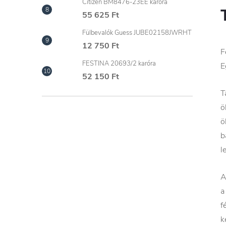
Citizen BM8476-23EE karóra
55 625 Ft
Fülbevalók Guess JUBE02158JWRHT
12 750 Ft
F
FESTINA 20693/2 karóra
E
52 150 Ft
T
ö
ö
b
l
A
a
f
k