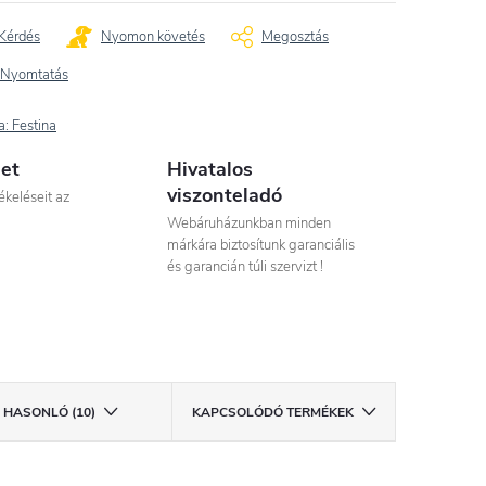
Kérdés
Nyomon követés
Megosztás
Nyomtatás
a:
Festina
let
Hivatalos
viszonteladó
ékeléseit az
Webáruházunkban minden
márkára biztosítunk garanciális
és garancián túli szervizt !
HASONLÓ (10)
KAPCSOLÓDÓ TERMÉKEK