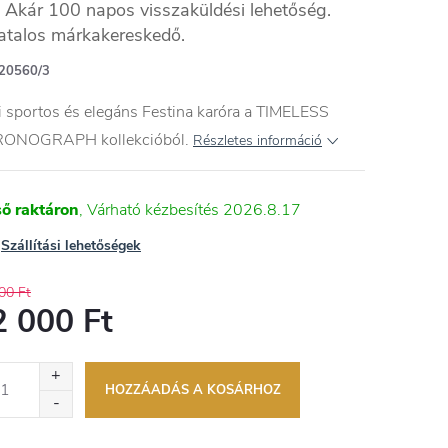
Akár 100 napos visszaküldési lehetőség.
atalos márkakereskedő.
20560/3
i sportos és elegáns Festina karóra a TIMELESS
ONOGRAPH kollekcióból.
Részletes információ
ső raktáron
2026.8.17
Szállítási lehetőségek
00 Ft
2 000 Ft
égár:
HOZZÁADÁS A KOSÁRHOZ