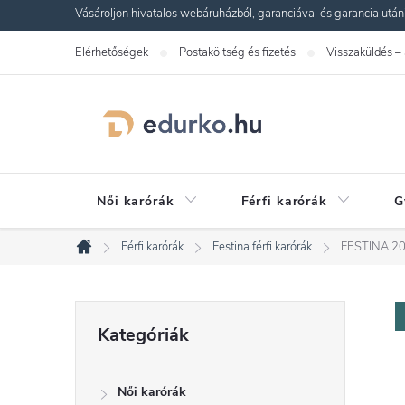
Ugrás
Vásároljon hivatalos webáruházból, garanciával és garancia utáni s
a
Elérhetőségek
Postaköltség és fizetés
Visszaküldés –
fő
tartalomhoz
Női karórák
Férfi karórák
G
Férfi karórák
Festina férfi karórák
FESTINA 20
Kezdőlap
O
Kategóriák
Kategóriák
átugrása
l
Női karórák