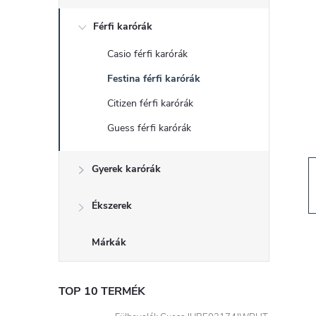
d
Férfi karórák
a
Casio férfi karórák
l
Festina férfi karórák
s
Citizen férfi karórák
Guess férfi karórák
ó
Gyerek karórák
p
a
Ékszerek
n
Márkák
e
TOP 10 TERMÉK