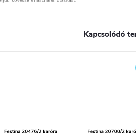
érjük, kövesse a használati utasítást.
Kapcsolódó te
YENES
Festina 20476/2 karóra
Festina 20700/2 karó