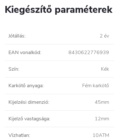
Kiegészítő paraméterek
Jótállás
:
2 év
EAN vonalkód
:
8430622776939
Szín
:
Kék
Karkötő anyaga
:
Fém karkötő
Kijelzési dimenzió
:
45mm
Kijelző vastagsága
:
12mm
Vízhatlan
:
10ATM