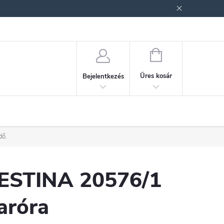
ek (ÁSZF)
Adatkezelési tájékoztató
Jogi nyilatkozat
Fogyasztóvéd
KOSÁR
Üres kosár
Bejelentkezés
dő.
ESTINA 20576/1
aróra