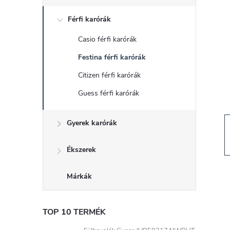
d
Férfi karórák
a
Casio férfi karórák
l
Festina férfi karórák
s
Citizen férfi karórák
Guess férfi karórák
ó
Gyerek karórák
p
a
Ékszerek
n
Márkák
e
TOP 10 TERMÉK