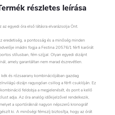
Termék részletes leírása
z az egyedi óra első látásra elvarázsolja Önt.
z eredetiség, a pontosság és a minőség minden
edvelője imádni fogja a Festina 20576/1 férfi karórát
portos stílusban, fém szíjjal. Olyan egyedi dizájnt
ínál, amely garantáltan nem marad észrevétlen.
 kék és rózsaarany kombinációjában gazdag
zínvilágú dizájn ragyogóan csillog a férfi csuklóján. Ez
 kombináció feldobja a megjelenését, és pont a kellő
tílust adja. Az óra analóg időkijelzővel rendelkezik,
melyet a sportóráknál nagyon népszerű kronográf
gészít ki. A minőségi fémszíj biztosítja, hogy az órát