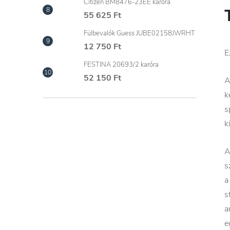
Citizen BM8476-23EE karóra
55 625 Ft
Fülbevalók Guess JUBE02158JWRHT
12 750 Ft
E
FESTINA 20693/2 karóra
52 150 Ft
A
k
s
k
A
s
a
s
a
e