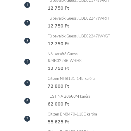
l
Fülbevalók Guess JUBE02174JWRHT
12 750 Ft
Fülbevalók Guess JUBE02247JWRHT
12 750 Ft
Fülbevalók Guess JUBE02247JWYGT
12 750 Ft
Női karkötő Guess
JUBB02246JWRHS
12 750 Ft
Citizen NH9131-14E karóra
72 800 Ft
FESTINA 20560/4 karóra
62 000 Ft
Citizen BM8470-11EE karóra
55 625 Ft