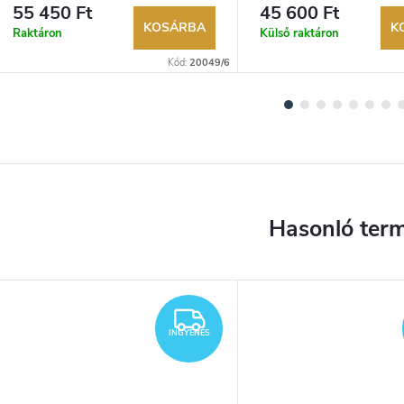
lehetőség. Hivatalos márkakereskedő.
lehetőség. Hivatalos márka
55 450 Ft
45 600 Ft
KOSÁRBA
K
Raktáron
Külső raktáron
Kód:
20049/6
YENES
INGYENES
INGYENES