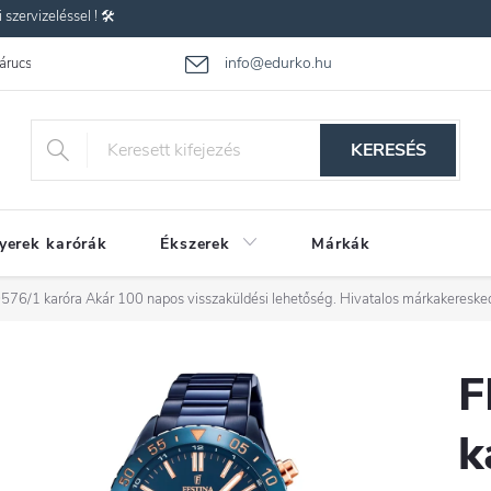
zervizeléssel ! 🛠️
info@edurko.hu
 árucsere
Reklamáció
Gyakran ismételt kérdések
Üzleti feltétel
KERESÉS
yerek karórák
Ékszerek
Márkák
576/1 karóra
Akár 100 napos visszaküldési lehetőség. Hivatalos márkakereske
F
k