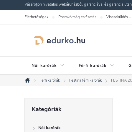
Ugrás
Vásároljon hivatalos webáruházból, garanciával és garancia utáni s
a
Elérhetőségek
Postaköltség és fizetés
Visszaküldés –
fő
tartalomhoz
Női karórák
Férfi karórák
G
Férfi karórák
Festina férfi karórák
FESTINA 20
Kezdőlap
O
Kategóriák
Kategóriák
átugrása
l
Női karórák