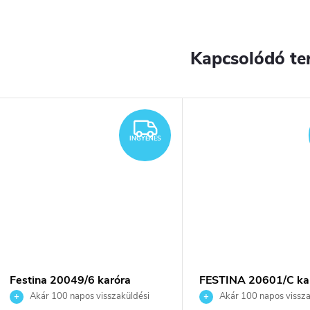
Kapcsolódó te
YENES
INGYENES
INGYENES
Festina 20049/6 karóra
FESTINA 20601/C ka
Akár 100 napos visszaküldési
Akár 100 napos vissza