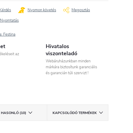
Kérdés
Nyomon követés
Megosztás
Nyomtatás
a:
Festina
let
Hivatalos
viszonteladó
ékeléseit az
Webáruházunkban minden
márkára biztosítunk garanciális
és garancián túli szervizt !
HASONLÓ (10)
KAPCSOLÓDÓ TERMÉKEK