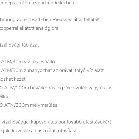
egnépszerűbb a sportmodellekben.
hronograph- 1821-ben Rieussec által feltalált,
topperrel ellátott analóg óra.
ízállósági táblázat
 ATM/30m víz- és esőálló
 ATM/50m zuhanyozhat az órával, folyó víz alatt
oshat kezet.
0 ATM/100m búvárkodás légzőkészülék vagy úszás
élkül
0 ATM/200m mélymerülés
 vízállósággal kapcsolatos pontosabb utasításokért
érjük, kövesse a használati utasítást.