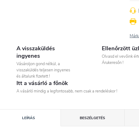
Márk
A visszaküldés
Ellenőrzött üz
ingyenes
Olvasd el vevőink ért
Árukeresőn !
Vásároljon gond nélkül, a
visszaküldés teljesen ingyenes
és általunk fizetett !
Itt a vásárló a főnök
A vásárló mindig a legfontosabb, nem csak a rendeléskor !
LEÍRÁS
BESZÉLGETÉS