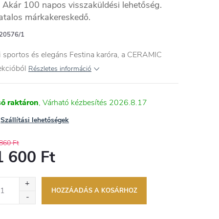
Akár 100 napos visszaküldési lehetőség.
atalos márkakereskedő.
20576/1
i sportos és elegáns Festina karóra, a CERAMIC
ekcióból
Részletes információ
ső raktáron
2026.8.17
Szállítási lehetőségek
860 Ft
1 600 Ft
égár:
HOZZÁADÁS A KOSÁRHOZ