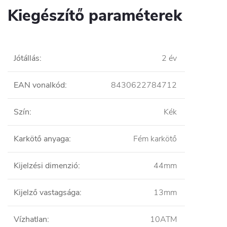
Kiegészítő paraméterek
Jótállás
:
2 év
EAN vonalkód
:
8430622784712
Szín
:
Kék
Karkötő anyaga
:
Fém karkötő
Kijelzési dimenzió
:
44mm
Kijelző vastagsága
:
13mm
Vízhatlan
:
10ATM