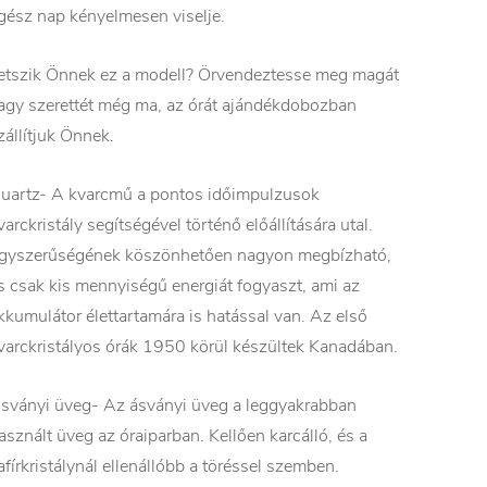
gész nap kényelmesen viselje.
etszik Önnek ez a modell? Örvendeztesse meg magát
agy szerettét még ma, az órát ajándékdobozban
zállítjuk Önnek.
uartz- A kvarcmű a pontos időimpulzusok
varckristály segítségével történő előállítására utal.
gyszerűségének köszönhetően nagyon megbízható,
s csak kis mennyiségű energiát fogyaszt, ami az
kkumulátor élettartamára is hatással van. Az első
varckristályos órák 1950 körül készültek Kanadában.
sványi üveg- Az ásványi üveg a leggyakrabban
asznált üveg az óraiparban. Kellően karcálló, és a
afírkristálynál ellenállóbb a töréssel szemben.