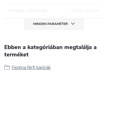
Heveder szélessége
:
22mm-20mm
MINDEN PARAMÉTER
Ebben a kategóriában megtalálja a
terméket
Festina férfi karórák