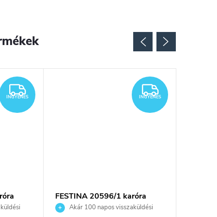
rmékek
INGYENES
INGYENES
INGYENES
INGYENES
róra
FESTINA 20596/1 karóra
Festina
küldési
Akár 100 napos visszaküldési
Akár 