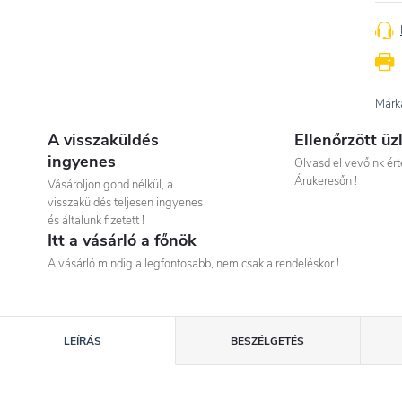
Márk
A visszaküldés
Ellenőrzött üz
ingyenes
Olvasd el vevőink ért
Árukeresőn !
Vásároljon gond nélkül, a
visszaküldés teljesen ingyenes
és általunk fizetett !
Itt a vásárló a főnök
A vásárló mindig a legfontosabb, nem csak a rendeléskor !
LEÍRÁS
BESZÉLGETÉS