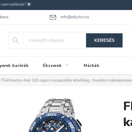
zervizeléssel ! 🛠️
info@edurko.hu
 árucsere
Reklamáció
Gyakran ismételt kérdések
Üzleti feltétel
KERESÉS
yerek karórák
Ékszerek
Márkák
754/4 karóra
Akár 100 napos visszaküldési lehetőség. Hivatalos márkakereske
F
k