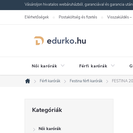
Ugrás
Vásároljon hivatalos webáruházból, garanciával és garancia utáni s
a
Elérhetőségek
Postaköltség és fizetés
Visszaküldés –
fő
tartalomhoz
Női karórák
Férfi karórák
G
Férfi karórák
Festina férfi karórák
FESTINA 20
Kezdőlap
O
Kategóriák
Kategóriák
átugrása
l
Női karórák