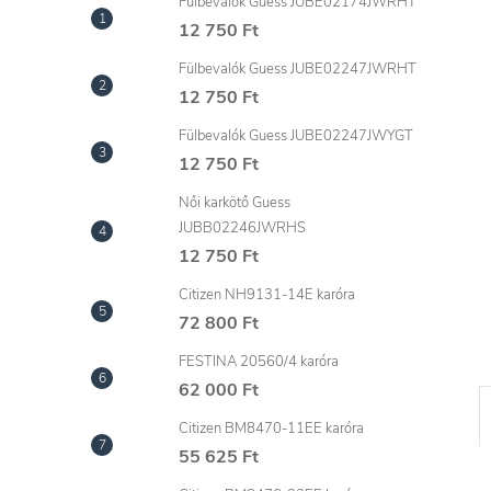
l
Fülbevalók Guess JUBE02174JWRHT
12 750 Ft
Fülbevalók Guess JUBE02247JWRHT
12 750 Ft
Fülbevalók Guess JUBE02247JWYGT
12 750 Ft
Női karkötő Guess
JUBB02246JWRHS
12 750 Ft
Citizen NH9131-14E karóra
72 800 Ft
FESTINA 20560/4 karóra
62 000 Ft
Citizen BM8470-11EE karóra
55 625 Ft