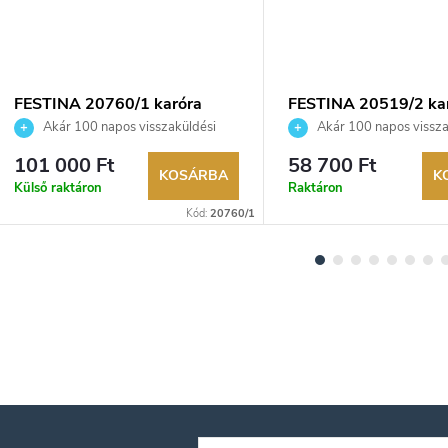
FESTINA 20760/1 karóra
FESTINA 20519/2 ka
Akár 100 napos visszaküldési
Akár 100 napos vissza
lehetőség. Hivatalos márkakereskedő.
lehetőség. Hivatalos márka
101 000 Ft
58 700 Ft
KOSÁRBA
K
Külső raktáron
Raktáron
Kód:
20760/1