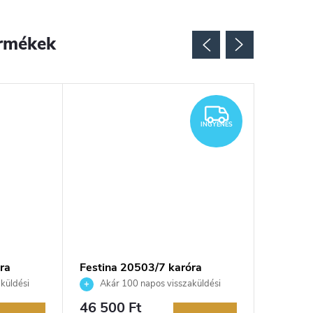
rmékek
INGYENES
INGYENES
ra
Festina 20503/7 karóra
Festina
küldési
Akár 100 napos visszaküldési
Akár 
kereskedő.
lehetőség. Hivatalos márkakereskedő.
lehetőség
46 500 Ft
35 750