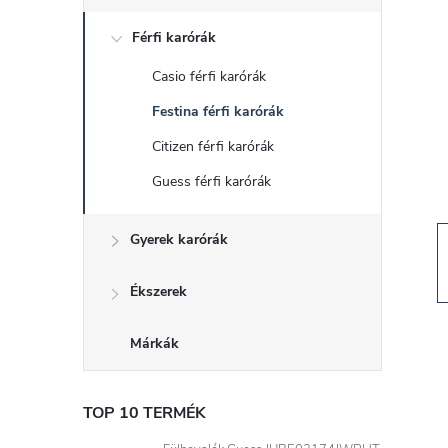
d
Férfi karórák
a
Casio férfi karórák
l
Festina férfi karórák
s
Citizen férfi karórák
Guess férfi karórák
ó
Gyerek karórák
p
a
Ékszerek
n
Márkák
e
TOP 10 TERMÉK