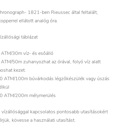
hronograph- 1821-ben Rieussec által feltalált,
topperrel ellátott analóg óra.
ízállósági táblázat
 ATM/30m víz- és esőálló
 ATM/50m zuhanyozhat az órával, folyó víz alatt
oshat kezet.
0 ATM/100m búvárkodás légzőkészülék vagy úszás
élkül
0 ATM/200m mélymerülés
 vízállósággal kapcsolatos pontosabb utasításokért
érjük, kövesse a használati utasítást.