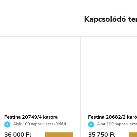
Kapcsolódó te
YENES
Festina 20749/4 karóra
Festina 20682/2 karó
Akár 100 napos visszaküldési
Akár 100 napos vissza
lehetőség. Hivatalos márkakereskedő.
lehetőség. Hivatalos márka
36 000 Ft
35 750 Ft