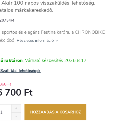
Akár 100 napos visszaküldési lehetőség.
atalos márkakereskedő.
20754/4
i sportos és elegáns Festina karóra, a CHRONOBIKE
ekcióból
Részletes információ
ső raktáron
2026.8.17
Szállítási lehetőségek
860 Ft
6 700 Ft
égár:
HOZZÁADÁS A KOSÁRHOZ