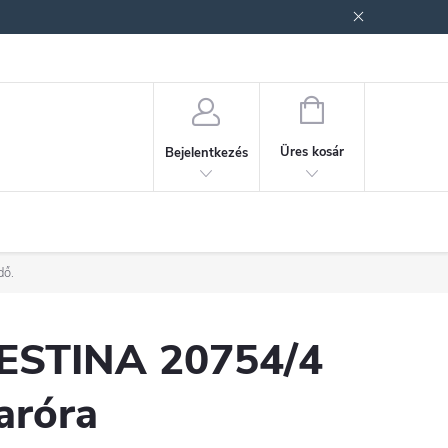
ek (ÁSZF)
Adatkezelési tájékoztató
Jogi nyilatkozat
Fogyasztóvéd
KOSÁR
Üres kosár
Bejelentkezés
dő.
ESTINA 20754/4
aróra