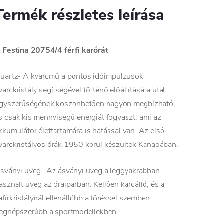
Termék részletes leírása
 Festina 20754/4 férfi karórát
uartz- A kvarcmű a pontos időimpulzusok
varckristály segítségével történő előállítására utal.
gyszerűségének köszönhetően nagyon megbízható,
s csak kis mennyiségű energiát fogyaszt, ami az
kkumulátor élettartamára is hatással van. Az első
varckristályos órák 1950 körül készültek Kanadában.
sványi üveg- Az ásványi üveg a leggyakrabban
asznált üveg az óraiparban. Kellően karcálló, és a
afírkristálynál ellenállóbb a töréssel szemben.
egnépszerűbb a sportmodellekben.