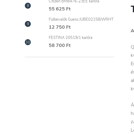
Citizen BM8476-23EE karóra
55 625 Ft
Fülbevalók Guess JUBE02158JWRHT
12 750 Ft
A
FESTINA 20519/1 karóra
58 700 Ft
Q
k
E
é
a
k
Á
h
z
L