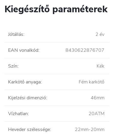
Kiegészítő paraméterek
Jótállás
:
2 év
EAN vonalkód
:
8430622876707
Szín
:
Kék
Karkötő anyaga
:
Fém karkötő
Kijelzési dimenzió
:
46mm
Vízhatlan
:
20ATM
Heveder szélessége
:
22mm-20mm