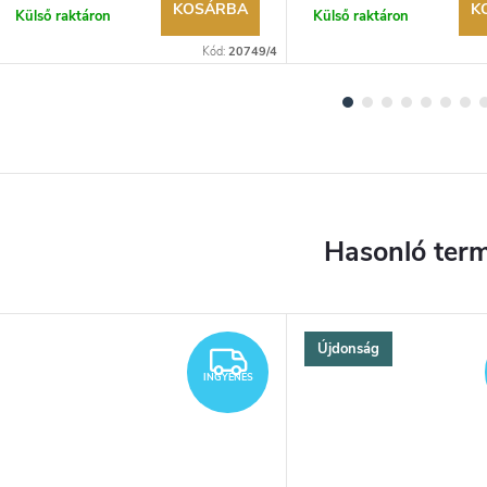
KOSÁRBA
K
Külső raktáron
Külső raktáron
Kód:
20749/4
Újdonság
YENES
INGYENES
INGYENES