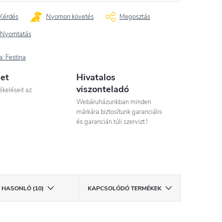
Kérdés
Nyomon követés
Megosztás
Nyomtatás
a:
Festina
let
Hivatalos
viszonteladó
ékeléseit az
Webáruházunkban minden
márkára biztosítunk garanciális
és garancián túli szervizt !
HASONLÓ (10)
KAPCSOLÓDÓ TERMÉKEK