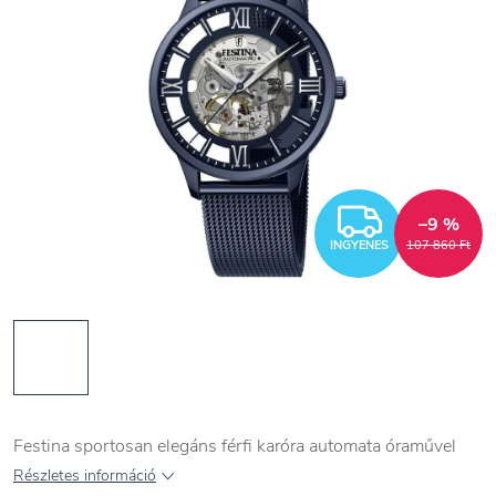
INGYEN
–9 %
INGYENES
107 860 Ft
Festina sportosan elegáns férfi karóra automata óraművel
Részletes információ