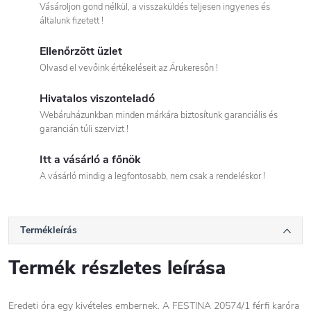
Vásároljon gond nélkül, a visszaküldés teljesen ingyenes és
általunk fizetett !
Ellenőrzött üzlet
Olvasd el vevőink értékeléseit az Árukeresőn !
Hivatalos viszonteladó
Webáruházunkban minden márkára biztosítunk garanciális és
garancián túli szervizt !
Itt a vásárló a főnök
A vásárló mindig a legfontosabb, nem csak a rendeléskor !
Termékleírás
Termék részletes leírása
Eredeti óra egy kivételes embernek. A FESTINA 20574/1 férfi karóra