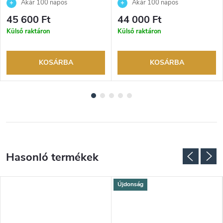
Akár 100 napos
Akár 100 napos
visszaküldési lehetőség. Hivatalos
visszaküldési lehetőség. Hivatalos
45 600 Ft
44 000 Ft
márkakereskedő.
márkakereskedő.
Külső raktáron
Külső raktáron
KOSÁRBA
KOSÁRBA
Újdonság