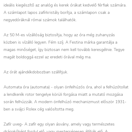
ideális kiegészítő az analóg és kerek órákat kedvelő férfiak számára.
A számlapot lapos zafírkristály borítja, a számlapon csak a
negyedóráknál római számok találhatók.
Az 50 M-es vízállóság biztosítja, hogy az óra még zuhanyzás
közben is vízálló legyen. Fém szíj. A Festina márka garantálja a
magas minőséget, így biztosan nem kell tovább keresgélnie. Tegye
magát boldoggá ezzel az eredeti órával még ma.
Az órát ajándékdobozban szállítjuk.
Automata óra (automata) - olyan önfelhúzós óra, ahol a felhúzótollat
a lendkerék rotor tengelye körüli forgása miatt a mutató mozgása
során felhúzzák. A modern önfelhúzó mechanizmust először 1931-
ben a svájci Rolex cég valósította meg.
Zafír uveg- A zafír egy olyan ásvány, amely vagy természetes
drágakőként fordul elő, vagy mesterségesen állítják elő. A