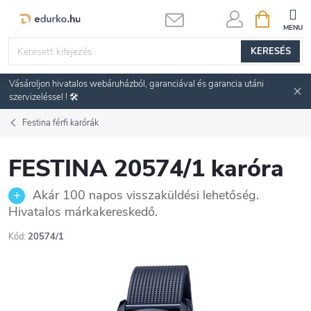
Ugrás
KOSÁR
a
fő
KERESÉS
tartalomhoz
Vásároljon hivatalos webáruházból, garanciával és garancia utáni
szervizeléssel ! 🛠️
Festina férfi karórák
FESTINA 20574/1 karóra
Akár 100 napos visszaküldési lehetőség.
Hivatalos márkakereskedő.
Kód:
20574/1