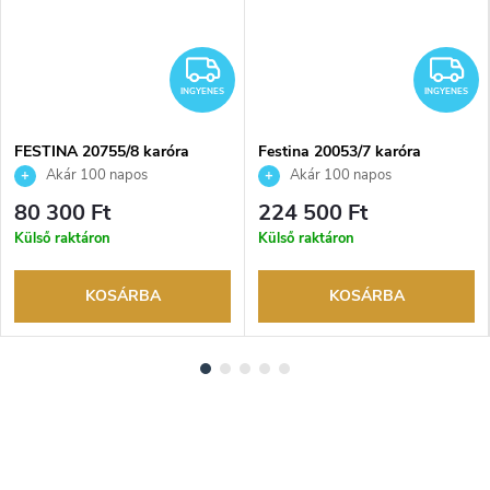
NGYENES
INGYENES
I
INGYENES
INGYENES
FESTINA 20755/8 karóra
Festina 20053/7 karóra
Akár 100 napos
Akár 100 napos
visszaküldési lehetőség. Hivatalos
visszaküldési lehetőség. Hivatalos
80 300 Ft
224 500 Ft
márkakereskedő.
márkakereskedő.
Külső raktáron
Külső raktáron
KOSÁRBA
KOSÁRBA