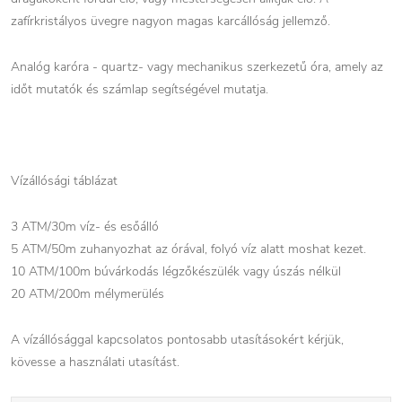
zafírkristályos üvegre nagyon magas karcállóság jellemző.
Analóg karóra - quartz- vagy mechanikus szerkezetű óra, amely az
időt mutatók és számlap segítségével mutatja.
Vízállósági táblázat
3 ATM/30m víz- és esőálló
5 ATM/50m zuhanyozhat az órával, folyó víz alatt moshat kezet.
10 ATM/100m búvárkodás légzőkészülék vagy úszás nélkül
20 ATM/200m mélymerülés
A vízállósággal kapcsolatos pontosabb utasításokért kérjük,
kövesse a használati utasítást.