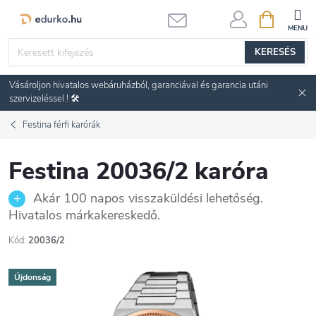
Ugrás
KOSÁR
a
fő
KERESÉS
tartalomhoz
Vásároljon hivatalos webáruházból, garanciával és garancia utáni
szervizeléssel ! 🛠️
Festina férfi karórák
Festina 20036/2 karóra
Akár 100 napos visszaküldési lehetőség.
Hivatalos márkakereskedő.
Kód:
20036/2
Újdonság