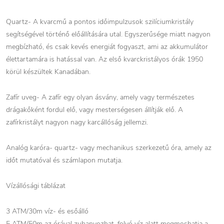
Quartz- A kvarcmű a pontos időimpulzusok szilíciumkristály
segítségével történő előállítására utal. Egyszerűsége miatt nagyon
megbízható, és csak kevés energiát fogyaszt, ami az akkumulátor
élettartamára is hatással van. Az első kvarckristályos órák 1950
körül készültek Kanadában.
Zafír uveg- A zafír egy olyan ásvány, amely vagy természetes
drágakőként fordul elő, vagy mesterségesen állítják elő. A
zafírkristályt nagyon nagy karcállóság jellemzi.
Analóg karóra- quartz- vagy mechanikus szerkezetű óra, amely az
időt mutatóval és számlapon mutatja.
Vízállósági táblázat
3 ATM/30m víz- és esőálló
5 ATM/50m az órával zuhanyozhat, folyó víz alatt megmoshatja a