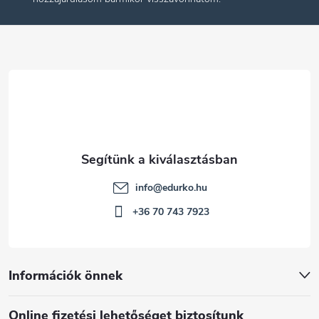
l
é
c
info
@
edurko.hu
+36 70 743 7923
Információk önnek
Online fizetési lehetőséget biztosítunk