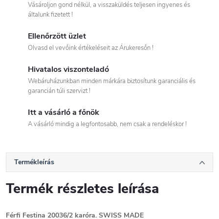
Vásároljon gond nélkül, a visszaküldés teljesen ingyenes és
általunk fizetett !
Ellenőrzött üzlet
Olvasd el vevőink értékeléseit az Árukeresőn !
Hivatalos viszonteladó
Webáruházunkban minden márkára biztosítunk garanciális és
garancián túli szervizt !
Itt a vásárló a főnök
A vásárló mindig a legfontosabb, nem csak a rendeléskor !
Termékleírás
Termék részletes leírása
Férfi Festina 20036/2 karóra. SWISS MADE