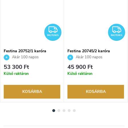
INGYENES
I
INGYENES
INGYENES
Festina 20752/1 karóra
Festina 20745/2 karóra
Akár 100 napos
Akár 100 napos
visszaküldési lehetőség. Hivatalos
visszaküldési lehetőség. Hivatalos
53 300 Ft
45 900 Ft
márkakereskedő.
márkakereskedő.
Külső raktáron
Külső raktáron
KOSÁRBA
KOSÁRBA