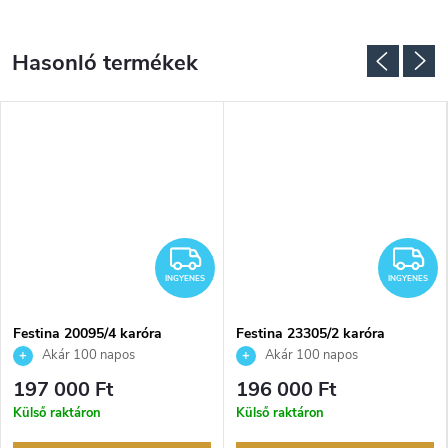
NGYENES
INGYENES
I
INGYENES
INGYENES
Festina 20095/4 karóra
Festina 23305/2 karóra
Akár 100 napos
Akár 100 napos
visszaküldési lehetőség. Hivatalos
visszaküldési lehetőség. Hivatalos
197 000 Ft
196 000 Ft
márkakereskedő.
márkakereskedő.
Külső raktáron
Külső raktáron