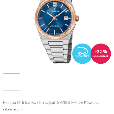
INGYEN
–22 %
INGYENES
111 860 Ft
Festina férfi karóra fém szíjjal. SWISS MADE
Részletes
információ