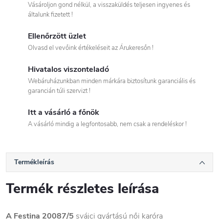
Vásároljon gond nélkül, a visszaküldés teljesen ingyenes és
általunk fizetett !
Ellenőrzött üzlet
Olvasd el vevőink értékeléseit az Árukeresőn !
Hivatalos viszonteladó
Webáruházunkban minden márkára biztosítunk garanciális és
garancián túli szervizt !
Itt a vásárló a főnök
A vásárló mindig a legfontosabb, nem csak a rendeléskor !
Termékleírás
Termék részletes leírása
A Festina 20087/5
svájci gyártású női karóra