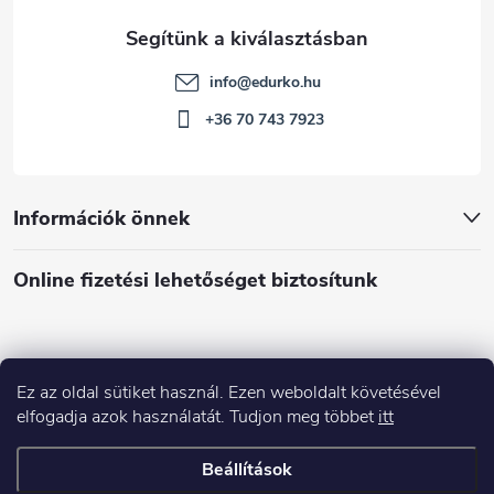
info
@
edurko.hu
+36 70 743 7923
Információk önnek
Online fizetési lehetőséget biztosítunk
Ez az oldal sütiket használ. Ezen weboldalt követésével
Á
elfogadja azok használatát. Tudjon meg többet
itt
r
u
Árukereső.hu
Beállítások
k