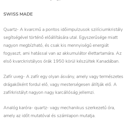
SWISS MADE
Quartz- A kvarcmű a pontos időimpulzusok szilíciumkristály
segítségével történő előállítására utal. Egyszerűsége miatt
nagyon megbízható, és csak kis mennyiségű energiát
fogyaszt, ami hatással van az akkumulátor élettartamára. Az
első kvarckristályos órák 1950 körül készültek Kanadában.
Zafír uveg- A zafír egy olyan ásvány, amely vagy természetes
drágakőként fordul elő, vagy mesterségesen állítják elő. A
zafírkristályt nagyon nagy karcállóság jellemzi.
Analóg karóra- quartz- vagy mechanikus szerkezetű óra,
amely az időt mutatóval és számlapon mutatja.