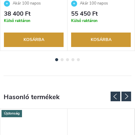
Akár 100 napos
Akár 100 napos
visszaküldési lehetőség. Hivatalos
visszaküldési lehetőség. Hivatalos
38 400 Ft
55 450 Ft
márkakereskedő.
márkakereskedő.
Külső raktáron
Külső raktáron
KOSÁRBA
KOSÁRBA
Újdonság