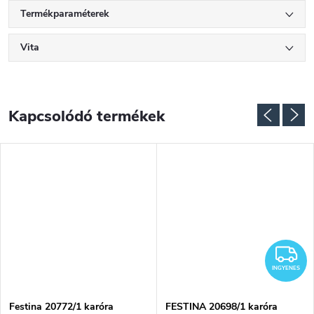
Termékparaméterek
Vita
Kapcsolódó termékek
NGYENES
I
INGYENES
Festina 20772/1 karóra
FESTINA 20698/1 karóra