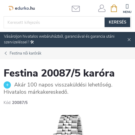
Ugrás
KOSÁR
a
fő
KERESÉS
tartalomhoz
Vásároljon hivatalos webáruházból, garanciával és garancia utáni
szervizeléssel ! 🛠️
Festina női karórák
Festina 20087/5 karóra
Akár 100 napos visszaküldési lehetőség.
Hivatalos márkakereskedő.
Kód:
20087/5