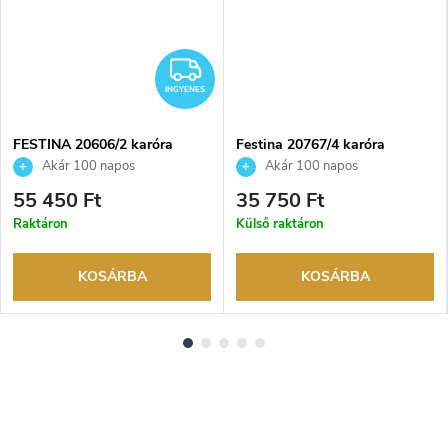
NGYENES
INGYENES
INGYENES
FESTINA 20606/2 karóra
Festina 20767/4 karóra
Akár 100 napos
Akár 100 napos
visszaküldési lehetőség. Hivatalos
visszaküldési lehetőség. Hivatalos
55 450 Ft
35 750 Ft
márkakereskedő.
márkakereskedő.
Raktáron
Külső raktáron
KOSÁRBA
KOSÁRBA