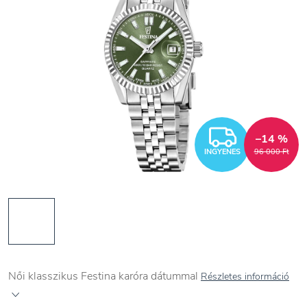
INGYEN
–14 %
INGYENES
96 000 Ft
Női
klasszikus Festina karóra dátummal
Részletes információ