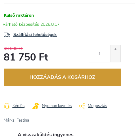
Külső raktáron
2026.8.17
Szállítási lehetőségek
96 000 Ft
81 750 Ft
Egységár:
HOZZÁADÁS A KOSÁRHOZ
Kérdés
Nyomon követés
Megosztás
Márka:
Festina
A visszaküldés ingyenes