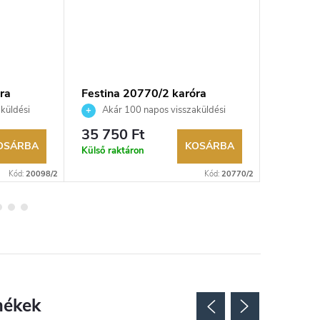
ra
Festina 20770/2 karóra
Festina
küldési
Akár 100 napos visszaküldési
Akár 
kereskedő.
lehetőség. Hivatalos márkakereskedő.
lehetőség
35 750 Ft
53 300
OSÁRBA
KOSÁRBA
Külső raktáron
Külső rak
Kód:
20098/2
Kód:
20770/2