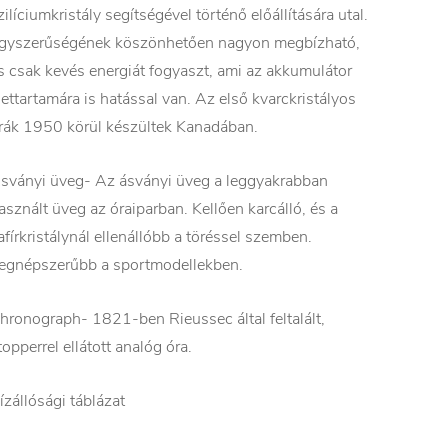
zilíciumkristály segítségével történő előállítására utal.
gyszerűségének köszönhetően nagyon megbízható,
s csak kevés energiát fogyaszt, ami az akkumulátor
lettartamára is hatással van. Az első kvarckristályos
rák 1950 körül készültek Kanadában.
sványi üveg- Az ásványi üveg a leggyakrabban
asznált üveg az óraiparban. Kellően karcálló, és a
afírkristálynál ellenállóbb a töréssel szemben.
egnépszerűbb a sportmodellekben.
hronograph- 1821-ben Rieussec által feltalált,
topperrel ellátott analóg óra.
ízállósági táblázat