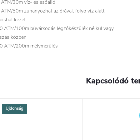
 ATM/30m víz- és esőálló
 ATM/50m zuhanyozhat az órával, folyó víz alatt
oshat kezet.
0 ATM/100m búvárkodás légzőkészülék nélkül vagy
szás közben
0 ATM/200m mélymerülés
Kapcsolódó te
Újdonság
YENES