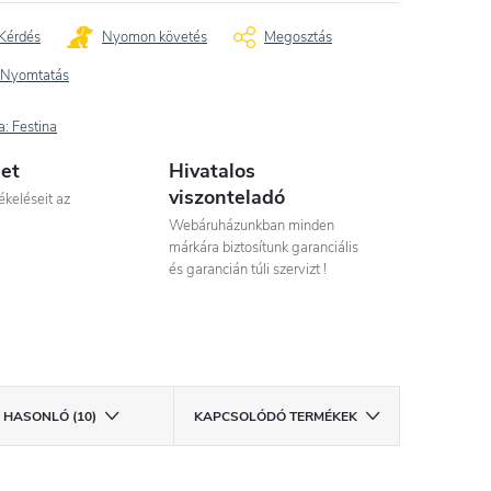
Kérdés
Nyomon követés
Megosztás
Nyomtatás
a:
Festina
let
Hivatalos
viszonteladó
ékeléseit az
Webáruházunkban minden
márkára biztosítunk garanciális
és garancián túli szervizt !
HASONLÓ (10)
KAPCSOLÓDÓ TERMÉKEK