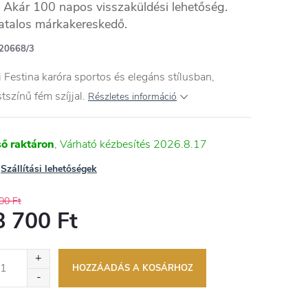
Akár 100 napos visszaküldési lehetőség.
atalos márkakereskedő.
20668/3
i Festina karóra sportos és elegáns stílusban,
tszínű fém szíjjal.
Részletes információ
ső raktáron
2026.8.17
Szállítási lehetőségek
00 Ft
8 700 Ft
égár:
HOZZÁADÁS A KOSÁRHOZ