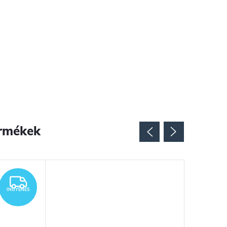
rmékek
INGYENES
INGYENES