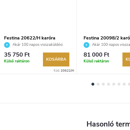
Festina 20622/H karóra
Festina 20098/2 karó
Akár 100 napos visszaküldési
Akár 100 napos vissza
lehetőség. Hivatalos márkakereskedő.
lehetőség. Hivatalos márka
35 750 Ft
81 000 Ft
KOSÁRBA
K
Külső raktáron
Külső raktáron
Kód:
20622/H