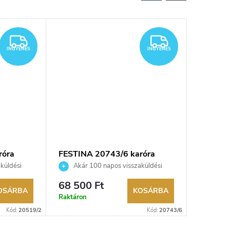
INGYENES
INGYENES
INGYENES
INGYENES
róra
FESTINA 20743/6 karóra
Festina
küldési
Akár 100 napos visszaküldési
Akár 
kereskedő.
lehetőség. Hivatalos márkakereskedő.
lehetőség
68 500 Ft
196 00
OSÁRBA
KOSÁRBA
Raktáron
Külső rak
Kód:
20519/2
Kód:
20743/6