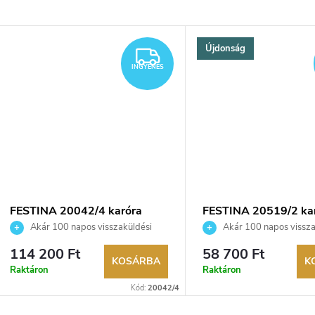
Újdonság
YENES
INGYENES
INGYENES
FESTINA 20042/4 karóra
FESTINA 20519/2 ka
Akár 100 napos visszaküldési
Akár 100 napos vissza
lehetőség. Hivatalos márkakereskedő.
lehetőség. Hivatalos márka
114 200 Ft
58 700 Ft
KOSÁRBA
K
Raktáron
Raktáron
Kód:
20042/4