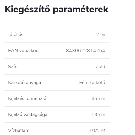
Kiegészítő paraméterek
Jótállás
:
2 év
EAN vonalkód
:
8430622814754
Szín
:
Zöld
Karkötő anyaga
:
Fém karkötő
Kijelzési dimenzió
:
45mm
Kijelző vastagsága
:
13mm
Vízhatlan
:
10ATM