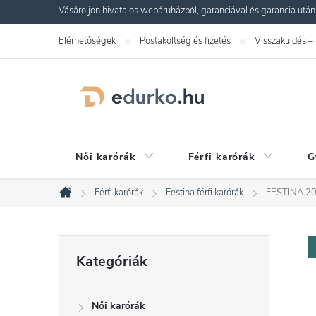
Ugrás
Vásároljon hivatalos webáruházból, garanciával és garancia utáni s
a
Elérhetőségek
Postaköltség és fizetés
Visszaküldés –
fő
tartalomhoz
Női karórák
Férfi karórák
G
Férfi karórák
Festina férfi karórák
FESTINA 20
Kezdőlap
O
Kategóriák
Kategóriák
átugrása
l
Női karórák