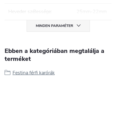
Heveder szélessége
:
25mm-22mm
MINDEN PARAMÉTER
Ebben a kategóriában megtalálja a
terméket
Festina férfi karórák