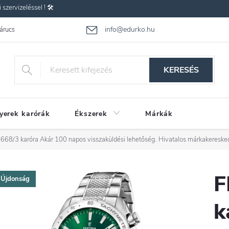
zervizeléssel ! 🛠️
info@edurko.hu
 árucsere
Reklamáció
Gyakran ismételt kérdések
Üzleti feltétel
KERESÉS
yerek karórák
Ékszerek
Márkák
668/3 karóra
Akár 100 napos visszaküldési lehetőség. Hivatalos márkakereske
F
Újdonság
k