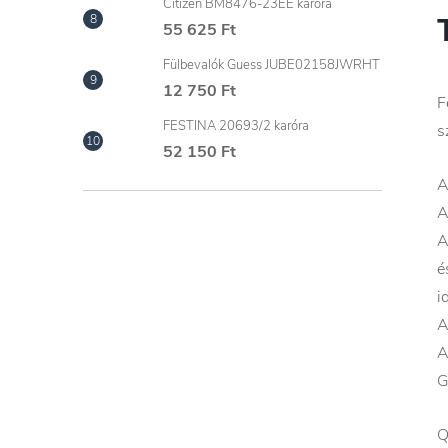
Citizen BM8476-23EE karóra
55 625 Ft
Fülbevalók Guess JUBE02158JWRHT
12 750 Ft
F
FESTINA 20693/2 karóra
s
52 150 Ft
A
A
A
é
i
A
A
G
Q