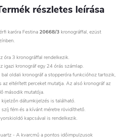
Termék részletes leírása
érfi karóra Festina
20668/3
kronográffal, ezüst
zínben.
z óra 3 kronográffal rendelkezik.
z igazi kronográf egy 24 órás számlap.
 bal oldali kronográf a stopperóra funkcióhoz tartozik,
s az eltérített perceket mutatja. Az alsó kronográf az
dő második mutatója.
 kijelzőn dátumkijelzés is található.
 szíj fém és a kívánt méretre rövidíthető.
yorskioldó kapcsával is rendelkezik.
uartz - A kvarcmű a pontos időimpulzusok