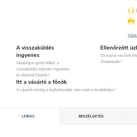
Márk
A visszaküldés
Ellenőrzött üz
ingyenes
Olvasd el vevőink ért
Árukeresőn !
Vásároljon gond nélkül, a
visszaküldés teljesen ingyenes
és általunk fizetett !
Itt a vásárló a főnök
A vásárló mindig a legfontosabb, nem csak a rendeléskor !
LEÍRÁS
BESZÉLGETÉS