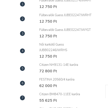
l
Fülbevalók Guess JUBE02174JWRHT
12 750 Ft
Fülbevalók Guess JUBE02247JWRHT
12 750 Ft
Fülbevalók Guess JUBE02247JWYGT
12 750 Ft
Női karkötő Guess
JUBB02246JWRHS
12 750 Ft
Citizen NH9131-14E karóra
72 800 Ft
FESTINA 20560/4 karóra
62 000 Ft
Citizen BM8470-11EE karóra
55 625 Ft