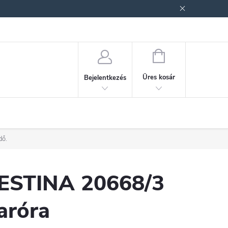
ek (ÁSZF)
Adatkezelési tájékoztató
Jogi nyilatkozat
Fogyasztóvéd
KOSÁR
Üres kosár
Bejelentkezés
dő.
ESTINA 20668/3
aróra