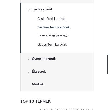
d
Férfi karórák
a
Casio férfi karórák
l
Festina férfi karórák
s
Citizen férfi karórák
Guess férfi karórák
ó
Gyerek karórák
p
a
Ékszerek
n
Márkák
e
TOP 10 TERMÉK