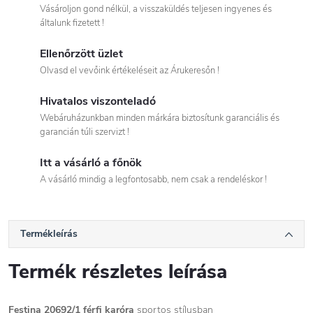
Vásároljon gond nélkül, a visszaküldés teljesen ingyenes és
általunk fizetett !
Ellenőrzött üzlet
Olvasd el vevőink értékeléseit az Árukeresőn !
Hivatalos viszonteladó
Webáruházunkban minden márkára biztosítunk garanciális és
garancián túli szervizt !
Itt a vásárló a főnök
A vásárló mindig a legfontosabb, nem csak a rendeléskor !
Termékleírás
Termék részletes leírása
Festina 20692/1 férfi karóra
sportos stílusban