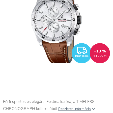
INGYEN
–13 %
INGYENES
64 000 Ft
Férfi sportos és elegáns Festina karóra, a
TIMELESS
CHRONOGRAPH
kollekcióból
Részletes információ