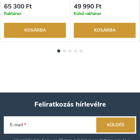
visszaküldési lehetőség. Hivatalos
visszaküldési lehetőség. Hivatalos
65 300 Ft
49 990 Ft
márkakereskedő.
márkakereskedő.
Raktáron
Külső raktáron
KOSÁRBA
KOSÁRBA
Feliratkozás hírlevélre
L
E-mail
KÜLDÉS
á