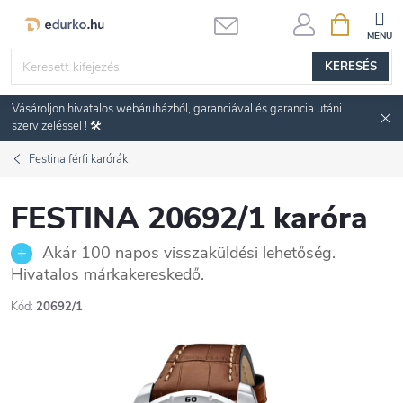
Ugrás
KOSÁR
a
fő
KERESÉS
tartalomhoz
Vásároljon hivatalos webáruházból, garanciával és garancia utáni
szervizeléssel ! 🛠️
Festina férfi karórák
FESTINA 20692/1 karóra
Akár 100 napos visszaküldési lehetőség.
Hivatalos márkakereskedő.
Kód:
20692/1