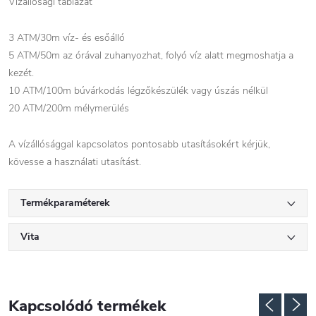
Vízállósági táblázat
3 ATM/30m víz- és esőálló
5 ATM/50m az órával zuhanyozhat, folyó víz alatt megmoshatja a
kezét.
10 ATM/100m búvárkodás légzőkészülék vagy úszás nélkül
20 ATM/200m mélymerülés
A vízállósággal kapcsolatos pontosabb utasításokért kérjük,
kövesse a használati utasítást.
Termékparaméterek
Vita
Kapcsolódó termékek