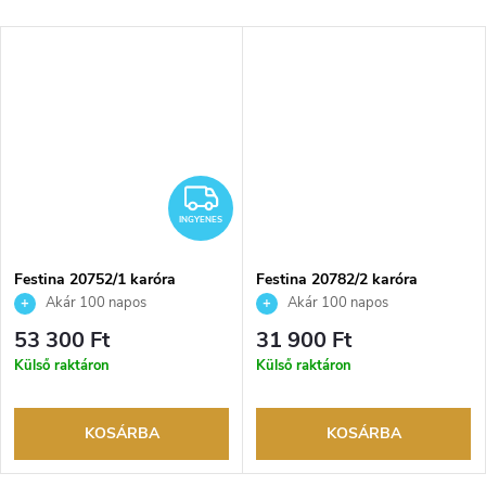
NGYENES
INGYENES
INGYENES
Festina 20752/1 karóra
Festina 20782/2 karóra
Akár 100 napos
Akár 100 napos
visszaküldési lehetőség. Hivatalos
visszaküldési lehetőség. Hivatalos
53 300 Ft
31 900 Ft
márkakereskedő.
márkakereskedő.
Külső raktáron
Külső raktáron
KOSÁRBA
KOSÁRBA