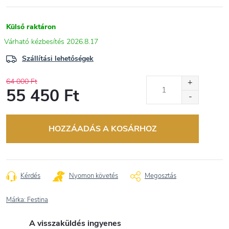
Külső raktáron
2026.8.17
Szállítási lehetőségek
64 000 Ft
55 450 Ft
Egységár:
HOZZÁADÁS A KOSÁRHOZ
Kérdés
Nyomon követés
Megosztás
Márka:
Festina
A visszaküldés ingyenes