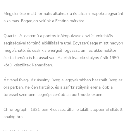
Megjelenése miatt formális alkalmakra és alkalmi napokra egyaránt
alkalmas. Fogadjon velünk a Festina márkára.
Quartz- A kvarcmű a pontos időimpulzusok szilíciumkristály
segítségével történő előállítására utal. Egyszerűsége miatt nagyon
megbízható, és csak kis energiát fogyaszt, ami az akkumulátor
élettartamára is hatással van. Az első kvarckristályos órák 1950
körül készültek Kanadában.
Ásványi üveg- Az ásványi üveg a leggyakrabban használt üveg az
óraiparban. Kellően karcálló, és a zafírkristálynál ellenállóbb a
töréssel szemben. Legnépszerűbb a sportmodellekben.
Chronograph- 1821-ben Rieussec által feltalált, stopperrel ellátott
analóg óra.