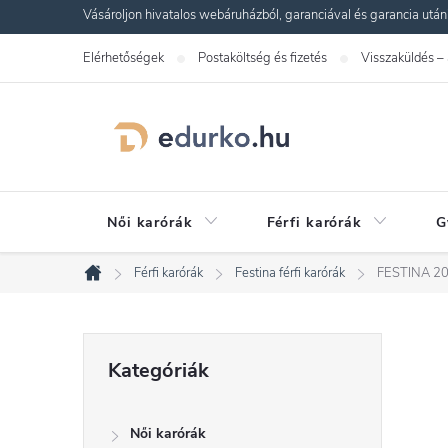
Ugrás
Vásároljon hivatalos webáruházból, garanciával és garancia utáni s
a
Elérhetőségek
Postaköltség és fizetés
Visszaküldés –
fő
tartalomhoz
Női karórák
Férfi karórák
G
Férfi karórák
Festina férfi karórák
FESTINA 20
Kezdőlap
O
Kategóriák
Kategóriák
átugrása
l
Női karórák