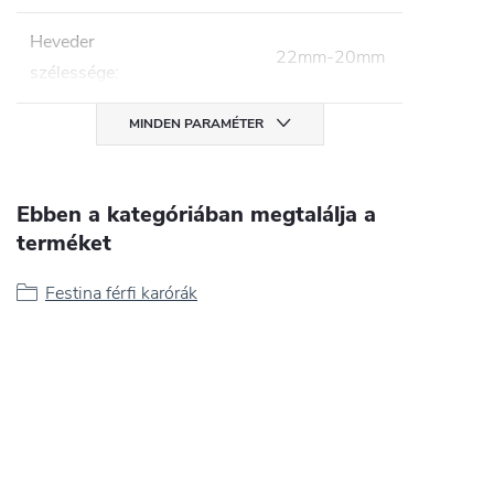
Heveder
22mm-20mm
szélessége
:
MINDEN PARAMÉTER
Ebben a kategóriában megtalálja a
terméket
Festina férfi karórák