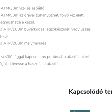
 ATM/30m víz- és esőálló
 ATM/50m az órával zuhanyozhat, folyó víz alatt
egmoshatja a kezét.
0 ATM/100m búvárkodás légzőkészülék vagy úszás
élkül
0 ATM/200m mélymerülés
 vízállósággal kapcsolatos pontosabb utasításokért
érjük, kövesse a használati utasítást.
Kapcsolódó te