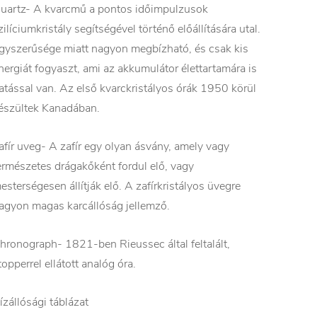
uartz- A kvarcmű a pontos időimpulzusok
zilíciumkristály segítségével történő előállítására utal.
gyszerűsége miatt nagyon megbízható, és csak kis
nergiát fogyaszt, ami az akkumulátor élettartamára is
atással van. Az első kvarckristályos órák 1950 körül
észültek Kanadában.
afír uveg- A zafír egy olyan ásvány, amely vagy
ermészetes drágakőként fordul elő, vagy
esterségesen állítják elő. A zafírkristályos üvegre
agyon magas karcállóság jellemző.
hronograph- 1821-ben Rieussec által feltalált,
topperrel ellátott analóg óra.
ízállósági táblázat