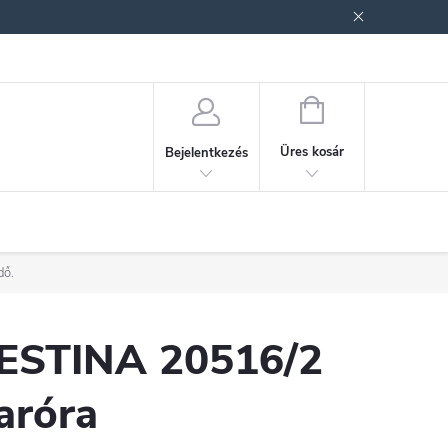
ek (ÁSZF)
Adatkezelési tájékoztató
Jogi nyilatkozat
Fogyasztóvéd
KOSÁR
Üres kosár
Bejelentkezés
dő.
ESTINA 20516/2
aróra