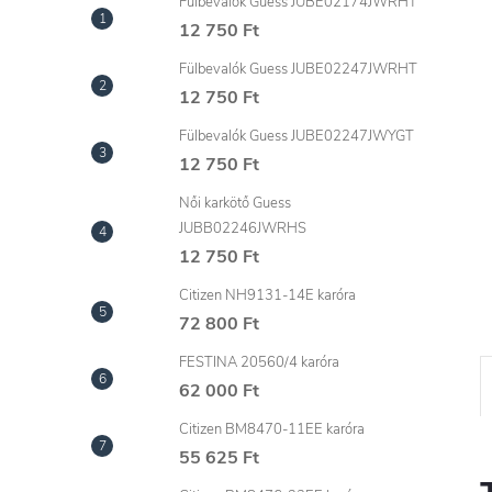
l
Fülbevalók Guess JUBE02174JWRHT
12 750 Ft
Fülbevalók Guess JUBE02247JWRHT
12 750 Ft
Fülbevalók Guess JUBE02247JWYGT
12 750 Ft
Női karkötő Guess
JUBB02246JWRHS
12 750 Ft
Citizen NH9131-14E karóra
72 800 Ft
FESTINA 20560/4 karóra
62 000 Ft
Citizen BM8470-11EE karóra
55 625 Ft