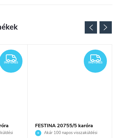
Újdonsá
INGYENES
INGYENES
INGYENES
INGYENES
róra
FESTINA 20755/5 karóra
FESTINA
küldési
Akár 100 napos visszaküldési
Akár 