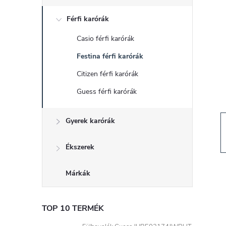
d
Férfi karórák
a
Casio férfi karórák
l
Festina férfi karórák
s
Citizen férfi karórák
Guess férfi karórák
ó
Gyerek karórák
p
a
Ékszerek
n
Márkák
e
TOP 10 TERMÉK