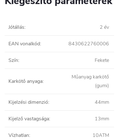
Kiegészítő paraméterek
Jótállás
:
2 év
EAN vonalkód
:
8430622760006
Szín
:
Fekete
Műanyag karkötő
Karkötő anyaga
:
(gumi)
Kijelzési dimenzió
:
44mm
Kijelző vastagsága
:
13mm
Vízhatlan
:
10ATM