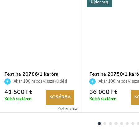
Újdonság
YENES
Festina 20786/1 karóra
Festina 20750/1 karó
Akár 100 napos visszaküldési
Akár 100 napos vissza
lehetőség. Hivatalos márkakereskedő.
lehetőség. Hivatalos márka
41 500 Ft
36 000 Ft
KOSÁRBA
K
Külső raktáron
Külső raktáron
Kód:
20786/1