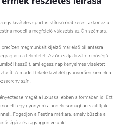
Termék részletes leírása
a egy kivételes sportos stílusú órát keres, akkor ez a
estina modell a megfelelő választás az Ön számára.
 precízen megmunkált kijelző már első pillantásra
egragadja a tekintetét. Az óra szíja kiváló minőségű
umiból készült, ami egész nap kényelmes viseletet
iztosít. A modell fekete kivitelét gyönyörűen kiemeli a
ózsaarany szín.
ényeztesse magát a luxussal ebben a formában is. Ezt
 modellt egy gyönyörű ajándékcsomagban szállítjuk
nnek. Fogadjon a Festina márkára, amely büszke a
inőségére és ragyogjon velünk!