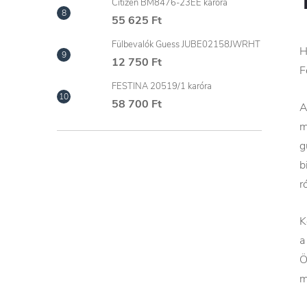
Citizen BM8476-23EE karóra
55 625 Ft
Fülbevalók Guess JUBE02158JWRHT
H
12 750 Ft
F
FESTINA 20519/1 karóra
58 700 Ft
A
m
g
b
r
K
a
Ö
m