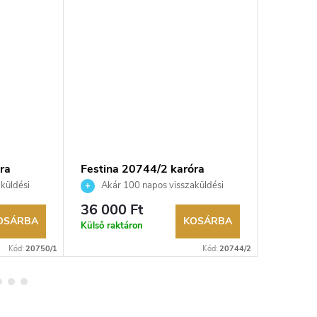
ra
Festina 20744/2 karóra
Festina
küldési
Akár 100 napos visszaküldési
Akár 
kereskedő.
lehetőség. Hivatalos márkakereskedő.
lehetőség
36 000 Ft
45 900
OSÁRBA
KOSÁRBA
Külső raktáron
Külső rak
Kód:
20750/1
Kód:
20744/2