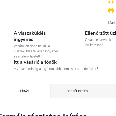
Márk
A visszaküldés
Ellenőrzött üz
ingyenes
Olvasd el vevőink ért
Árukeresőn !
Vásároljon gond nélkül, a
visszaküldés teljesen ingyenes
és általunk fizetett !
Itt a vásárló a főnök
A vásárló mindig a legfontosabb, nem csak a rendeléskor !
LEÍRÁS
BESZÉLGETÉS