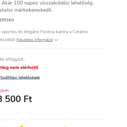
Akár 100 napos visszaküldési lehetőség.
atalos márkakereskedő.
20516/2
i sportos és elegáns Festina karóra a Ceramic
ekcióból
Részletes információ
tel elfogyott…
enleg nem elérhető
Szállítási lehetőségek
00 Ft
8 500 Ft
égár: