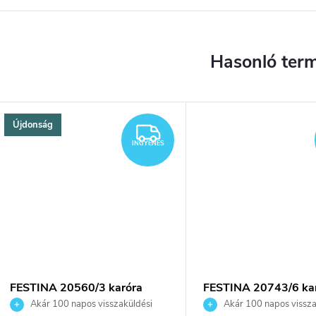
Újdonság
YENES
INGYENES
INGYENES
FESTINA 20560/3 karóra
FESTINA 20743/6 ka
Akár 100 napos visszaküldési
Akár 100 napos vissza