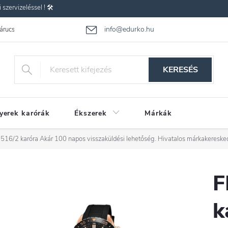
zervizeléssel ! 🛠️
info@edurko.hu
 árucsere
Reklamáció
Gyakran ismételt kérdések
Üzleti feltétel
KERESÉS
yerek karórák
Ékszerek
Márkák
516/2 karóra
Akár 100 napos visszaküldési lehetőség. Hivatalos márkakereske
F
k