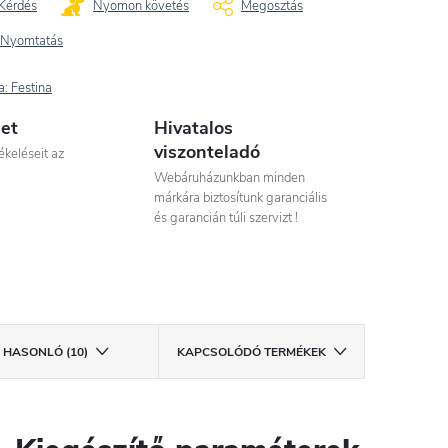
Kérdés
Nyomon követés
Megosztás
Nyomtatás
a:
Festina
let
Hivatalos
viszonteladó
ékeléseit az
Webáruházunkban minden
márkára biztosítunk garanciális
és garancián túli szervizt !
HASONLÓ (10)
KAPCSOLÓDÓ TERMÉKEK