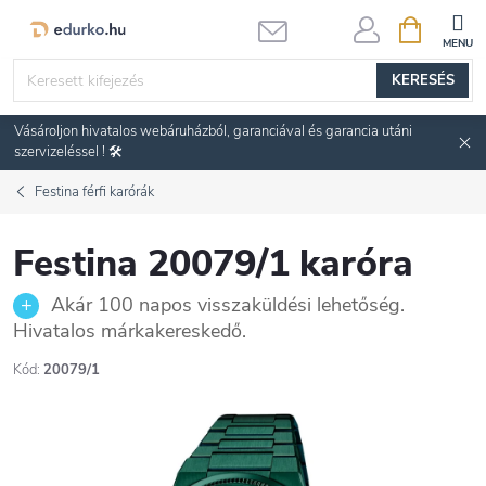
Ugrás
KOSÁR
a
fő
KERESÉS
tartalomhoz
Vásároljon hivatalos webáruházból, garanciával és garancia utáni
szervizeléssel ! 🛠️
Festina férfi karórák
Festina 20079/1 karóra
Akár 100 napos visszaküldési lehetőség.
Hivatalos márkakereskedő.
Kód:
20079/1