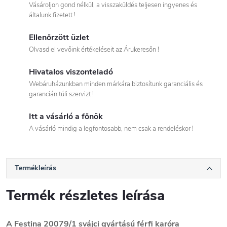
Vásároljon gond nélkül, a visszaküldés teljesen ingyenes és
általunk fizetett !
Ellenőrzött üzlet
Olvasd el vevőink értékeléseit az Árukeresőn !
Hivatalos viszonteladó
Webáruházunkban minden márkára biztosítunk garanciális és
garancián túli szervizt !
Itt a vásárló a főnök
A vásárló mindig a legfontosabb, nem csak a rendeléskor !
Termékleírás
Termék részletes leírása
A Festina 20079/1 svájci gyártású férfi karóra