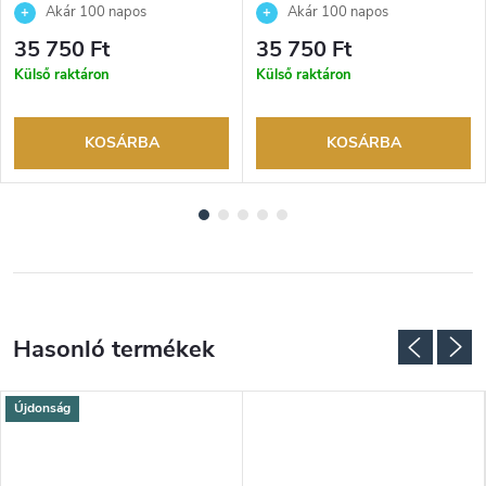
Akár 100 napos
Akár 100 napos
visszaküldési lehetőség. Hivatalos
visszaküldési lehetőség. Hivatalos
35 750 Ft
35 750 Ft
márkakereskedő.
márkakereskedő.
Külső raktáron
Külső raktáron
KOSÁRBA
KOSÁRBA
Újdonság