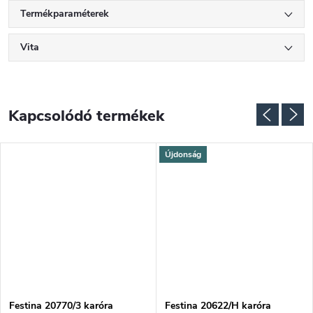
Termékparaméterek
Vita
Kapcsolódó termékek
Újdonság
NGYENES
Festina 20770/3 karóra
Festina 20622/H karóra