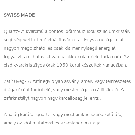
SWISS MADE
Quartz- A kvarcmű a pontos időimpulzusok szilíciumkristály
segítségével történő előállítására utal. Egyszerűsége miatt
nagyon megbízható, és csak kis mennyiségű energiát
fogyaszt, ami hatással van az akkumulátor élettartamára. Az
első kvarckristályos órák 1950 körül készültek Kanadában.
Zafír uveg- A zafír egy olyan ásvány, amely vagy természetes
drágakőként fordul elő, vagy mesterségesen állítják elő. A
zafírkristályt nagyon nagy karcállóság jellemzi.
Analóg karóra- quartz- vagy mechanikus szerkezetű óra,
amely az időt mutatóval és számlapon mutatja.