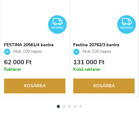
NGYENES
INGYENES
I
INGYENES
INGYENES
FESTINA 20561/4 karóra
Festina 20762/3 karóra
Akár 100 napos
Akár 100 napos
visszaküldési lehetőség. Hivatalos
visszaküldési lehetőség. Hivatalos
62 000 Ft
131 000 Ft
márkakereskedő.
márkakereskedő.
Raktáron
Külső raktáron
KOSÁRBA
KOSÁRBA