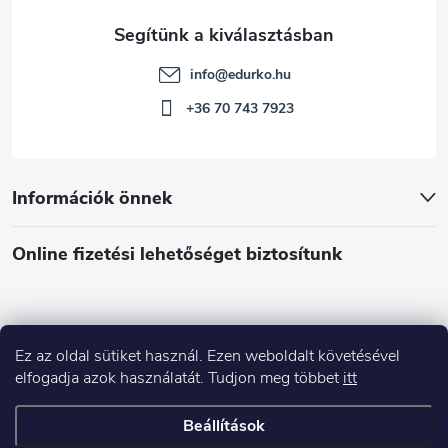
info
@
edurko.hu
+36 70 743 7923
Információk önnek
Online fizetési lehetőséget biztosítunk
Ez az oldal sütiket használ. Ezen weboldalt követésével
Á
elfogadja azok használatát. Tudjon meg többet
itt
r
u
Árukereső.hu
Beállítások
k