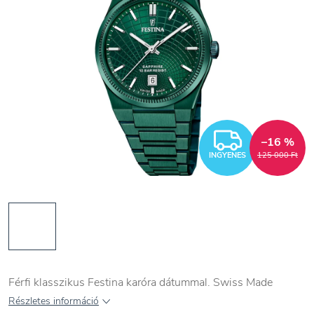
INGYEN
–16 %
INGYENES
125 000 Ft
Férfi klasszikus Festina karóra dátummal. Swiss Made
Részletes információ