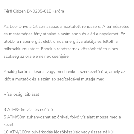
Férfi Citizen BN0235-01E karóra
Az Eco-Drive a Citizen szabadalmaztatott rendszere. A természetes
és mesterséges fény áthalad a számlapon és eléri a napelemet. Ez
utóbbi a napenergiát elektromos energiává alakítja és feltölti a
mikroakkumulátort. Ennek a rendszernek köszönhetően nincs
szükség az óra elemeinek cseréjére.
Analóg karóra - kvarc- vagy mechanikus szerkezetű óra, amely az
időt a mutatók és a számlap segítségével mutatja meg.
Vízállósági táblázat
3 ATM/30m víz- és esőálló
5 ATM/50m zuhanyozhat az órával, folyó víz alatt mossa meg a
kezét
10 ATM/100m búvárkodás légzőkészülék vagy úszás nélkül