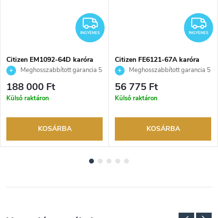
NGYENES
INGYENES
I
INGYENES
INGYENES
Citizen EM1092-64D karóra
Citizen FE6121-67A karóra
Meghosszabbított garancia 5
Meghosszabbított garancia 5
évre. Akár 100 napos
évre. Akár 100 napos
188 000 Ft
56 775 Ft
visszaküldési lehetőség. Hivatalos
visszaküldési lehetőség. Hivatalos
Külső raktáron
Külső raktáron
márkakereskedő.
márkakereskedő.
KOSÁRBA
KOSÁRBA