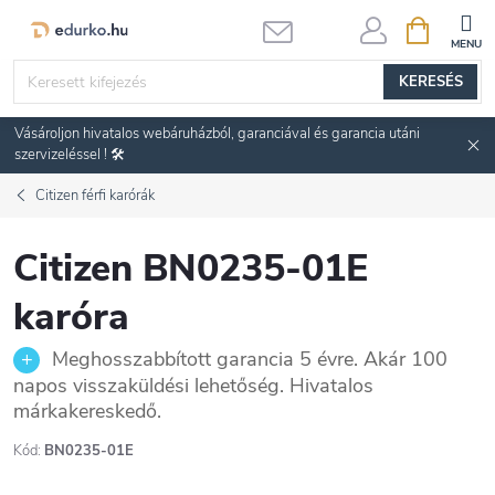
Ugrás
KOSÁR
a
fő
KERESÉS
tartalomhoz
Vásároljon hivatalos webáruházból, garanciával és garancia utáni
szervizeléssel ! 🛠️
Citizen férfi karórák
Citizen BN0235-01E
karóra
Meghosszabbított garancia 5 évre. Akár 100
napos visszaküldési lehetőség. Hivatalos
márkakereskedő.
Kód:
BN0235-01E