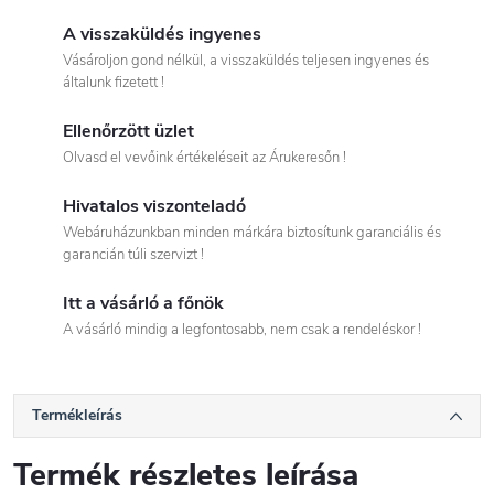
A visszaküldés ingyenes
Vásároljon gond nélkül, a visszaküldés teljesen ingyenes és
általunk fizetett !
Ellenőrzött üzlet
Olvasd el vevőink értékeléseit az Árukeresőn !
Hivatalos viszonteladó
Webáruházunkban minden márkára biztosítunk garanciális és
garancián túli szervizt !
Itt a vásárló a főnök
A vásárló mindig a legfontosabb, nem csak a rendeléskor !
Termékleírás
Termék részletes leírása