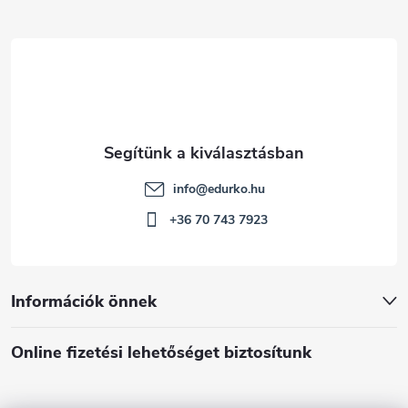
c
info
@
edurko.hu
+36 70 743 7923
Információk önnek
Online fizetési lehetőséget biztosítunk