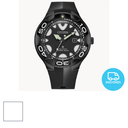
I
INGYENES