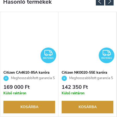
NGYENES
INGYENES
I
INGYENES
INGYENES
Citizen CA4610-85A karóra
Citizen NK0020-55E karóra
Meghosszabbított garancia 5
Meghosszabbított garancia 5
évre. Akár 100 napos
évre. Akár 100 napos
169 000 Ft
142 350 Ft
visszaküldési lehetőség. Hivatalos
visszaküldési lehetőség. Hivatalos
Külső raktáron
Külső raktáron
márkakereskedő.
márkakereskedő.
KOSÁRBA
KOSÁRBA