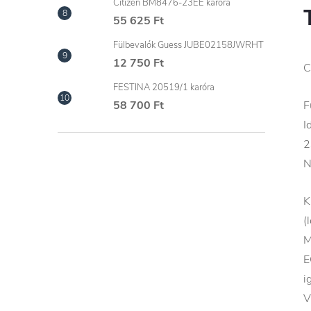
Citizen BM8476-23EE karóra
55 625 Ft
Fülbevalók Guess JUBE02158JWRHT
12 750 Ft
C
FESTINA 20519/1 karóra
F
58 700 Ft
I
2
N
K
(
M
E
i
V