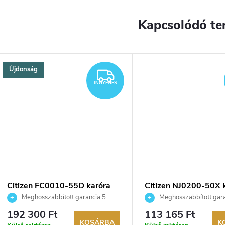
Kapcsolódó te
Újdonság
YENES
INGYENES
INGYENES
Citizen FC0010-55D karóra
Citizen NJ0200-50X 
Meghosszabbított garancia 5
Meghosszabbított gara
évre. Akár 100 napos visszaküldési
évre. Akár 100 napos vissz
192 300 Ft
113 165 Ft
lehetőség. Hivatalos márkakereskedő.
lehetőség. Hivatalos márka
KOSÁRBA
K