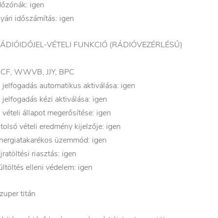
dőzónák: igen
yári időszámítás: igen
ÁDIÓIDŐJEL-VÉTELI FUNKCIÓ (RÁDIÓVEZÉRLÉSŰ)
.
CF, WWVB, JJY, BPC
 jelfogadás automatikus aktiválása: igen
 jelfogadás kézi aktiválása: igen
 vételi állapot megerősítése: igen
tolsó vételi eredmény kijelzője: igen
nergiatakarékos üzemmód: igen
jratöltési riasztás: igen
últöltés elleni védelem: igen
zuper titán