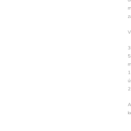
m
z
V
3
5
m
1
ú
2
A
k