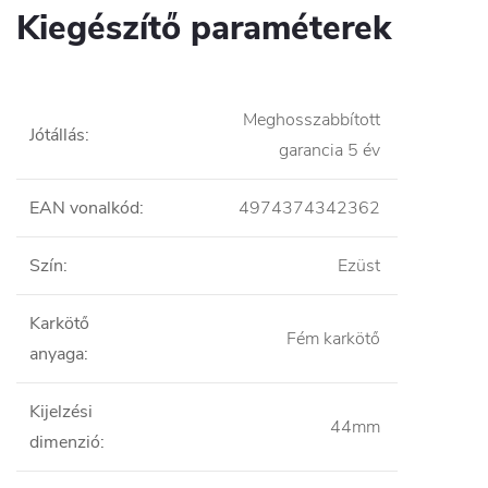
Kiegészítő paraméterek
Meghosszabbított
Jótállás
:
garancia 5 év
EAN vonalkód
:
4974374342362
Szín
:
Ezüst
Karkötő
Fém karkötő
anyaga
:
Kijelzési
44mm
dimenzió
: