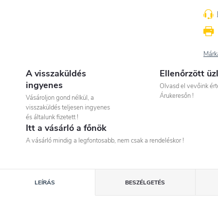
Márk
A visszaküldés
Ellenőrzött üz
ingyenes
Olvasd el vevőink ért
Árukeresőn !
Vásároljon gond nélkül, a
visszaküldés teljesen ingyenes
és általunk fizetett !
Itt a vásárló a főnök
A vásárló mindig a legfontosabb, nem csak a rendeléskor !
LEÍRÁS
BESZÉLGETÉS