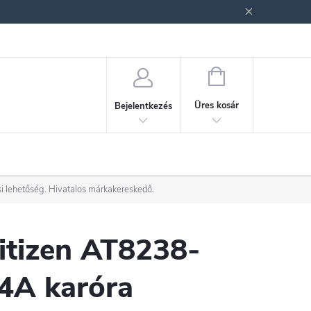
ek (ÁSZF)
Adatkezelési tájékoztató
Jogi nyilatkozat
Fogyasztóvéd
KOSÁR
Üres kosár
Bejelentkezés
i lehetőség. Hivatalos márkakereskedő.
itizen AT8238-
4A karóra