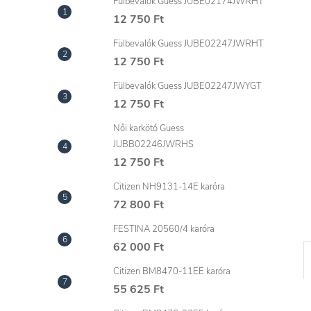
l
Fülbevalók Guess JUBE02174JWRHT
12 750 Ft
Fülbevalók Guess JUBE02247JWRHT
12 750 Ft
Fülbevalók Guess JUBE02247JWYGT
12 750 Ft
Női karkötő Guess
JUBB02246JWRHS
12 750 Ft
Citizen NH9131-14E karóra
72 800 Ft
FESTINA 20560/4 karóra
62 000 Ft
Citizen BM8470-11EE karóra
55 625 Ft