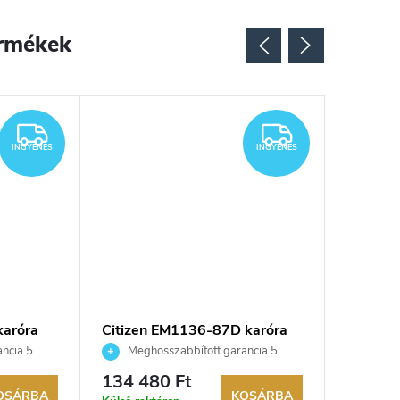
rmékek
Újdonsá
INGYENES
INGYENES
INGYENES
INGYENES
karóra
Citizen EM1136-87D karóra
Citizen
ncia 5
Meghosszabbított garancia 5
Megho
aküldési
évre. Akár 100 napos visszaküldési
évre. Aká
134 480 Ft
37 000
kereskedő.
lehetőség. Hivatalos márkakereskedő.
lehetőség
OSÁRBA
KOSÁRBA