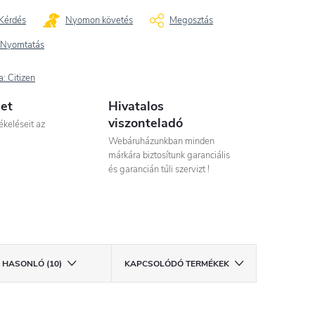
Kérdés
Nyomon követés
Megosztás
Nyomtatás
a:
Citizen
let
Hivatalos
viszonteladó
ékeléseit az
Webáruházunkban minden
márkára biztosítunk garanciális
és garancián túli szervizt !
HASONLÓ (10)
KAPCSOLÓDÓ TERMÉKEK