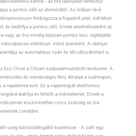
ádióvezérlésű karóra - az óra rádiójelen keresztül
apja a pontos időt az atomórától. Az órában lévő
ikroprocesszor feldolgozza a fogadott jelet, kiértékeli
zt, és beállítja a pontos időt. Ennek eredményeként az
ra vagy az óra mindig teljesen pontos lesz, legfeljebb
 másodperces eltéréssel. millió évenként. A rádiójel
arantálja az automatikus nyári és téli időszámítást is.
z Eco-Drive a Citizen szabadalmaztatott rendszere. A
ermészetes és mesterséges fény áthalad a számlapon,
s a napelemre esik. Ez a napenergiát elektromos
nergiává alakítja és feltölti a mikroelemet. Ennek a
endszernek köszönhetően nincs szükség az óra
lemeinek cseréjére.
afír uveg tükröződésgátló kezeléssel - A zafír egy
lyan ásvány, amely természetes drágakőként vagy