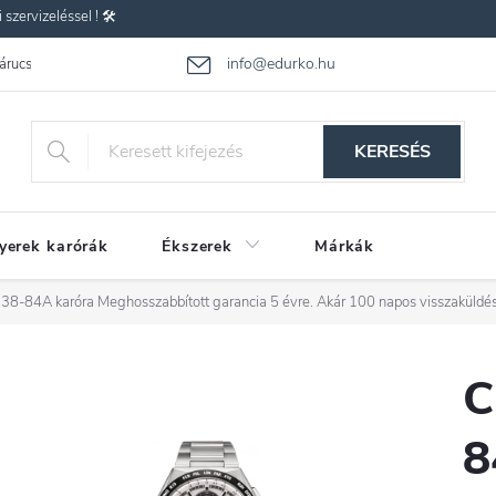
zervizeléssel ! 🛠️
info@edurko.hu
 árucsere
Reklamáció
Gyakran ismételt kérdések
Üzleti feltétel
KERESÉS
yerek karórák
Ékszerek
Márkák
238-84A karóra
Meghosszabbított garancia 5 évre. Akár 100 napos visszaküldés
C
8