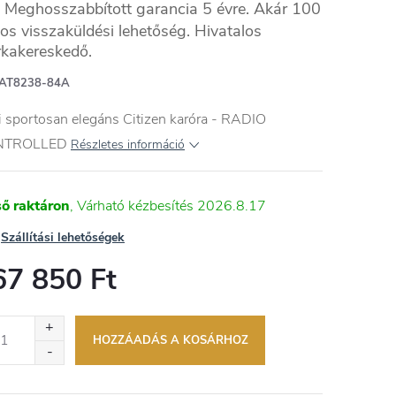
Meghosszabbított garancia 5 évre. Akár 100
os visszaküldési lehetőség. Hivatalos
kakereskedő.
NES
AT8238-84A
i sportosan elegáns Citizen karóra - RADIO
NTROLLED
Részletes információ
ső raktáron
2026.8.17
Szállítási lehetőségek
67 850 Ft
égár:
HOZZÁADÁS A KOSÁRHOZ