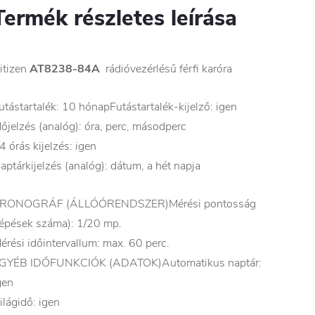
Termék részletes leírása
itizen
AT8238-84A
rádióvezérlésű férfi karóra
utástartalék: 10 hónapFutástartalék-kijelző: igen
dőjelzés (analóg): óra, perc, másodperc
4 órás kijelzés: igen
aptárkijelzés (analóg): dátum, a hét napja
RONOGRÁF (ÁLLÓÓRENDSZER)Mérési pontosság
lépések száma): 1/20 mp.
érési időintervallum: max. 60 perc.
GYÉB IDŐFUNKCIÓK (ADATOK)Automatikus naptár:
gen
ilágidő: igen