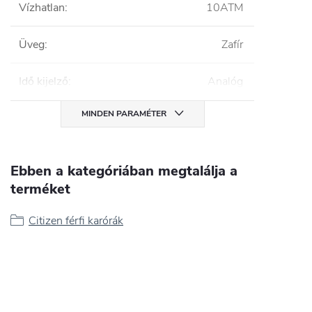
Vízhatlan
:
10ATM
Üveg
:
Zafír
Idő kijelző
:
Analóg
MINDEN PARAMÉTER
Ebben a kategóriában megtalálja a
terméket
Citizen férfi karórák