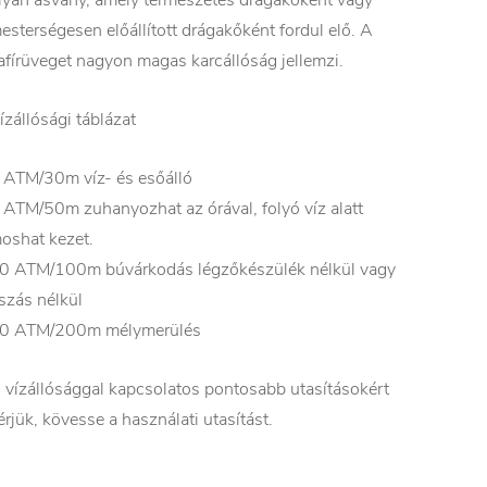
esterségesen előállított drágakőként fordul elő. A
afírüveget nagyon magas karcállóság jellemzi.
ízállósági táblázat
 ATM/30m víz- és esőálló
 ATM/50m zuhanyozhat az órával, folyó víz alatt
oshat kezet.
0 ATM/100m búvárkodás légzőkészülék nélkül vagy
szás nélkül
0 ATM/200m mélymerülés
 vízállósággal kapcsolatos pontosabb utasításokért
érjük, kövesse a használati utasítást.