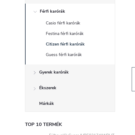
d
Férfi karórák
a
Casio férfi karórák
l
Festina férfi karórák
s
Citizen férfi karórák
Guess férfi karórák
ó
Gyerek karórák
p
a
Ékszerek
n
Márkák
e
TOP 10 TERMÉK