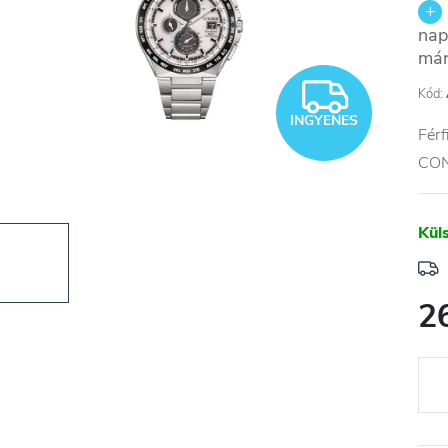
nap
már
INGYE
Kód:
INGYENES
Férf
CO
Kül
2
Egys