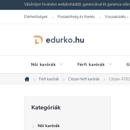
Ugrás
Vásároljon hivatalos webáruházból, garanciával és garancia utáni s
a
Elérhetőségek
Postaköltség és fizetés
Visszaküldés –
fő
tartalomhoz
Női karórák
Férfi karórák
G
Férfi karórák
Citizen férfi karórák
Citizen AT8
Kezdőlap
O
Kategóriák
Kategóriák
átugrása
l
Női karórák