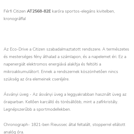
Férfi Citizen
AT2568-82E
karóra sportos-elegáns kivitelben,
kronográffal
Az Eco-Drive a Citizen szabadalmaztatott rendszere. A természetes
és mesterséges fény áthalad a számlapon, és a napelemet éri. Ez a
napenergiát elektromos energiává alakítja és feltölti a
mikroakkumulátort. Ennek a rendszernek köszönhetően nincs
szükség az óra elemeinek cseréjére.
Ásványi üveg - Az ásványi üveg a leggyakrabban használt üveg az
óraiparban. Kellően karcálló és törésállóbb, mint a zafírkristály.
Legnépszerűbb a sportmodellekben.
Chronograph- 1821-ben Rieussec által feltalált, stopperrel ellátott
analóg óra.