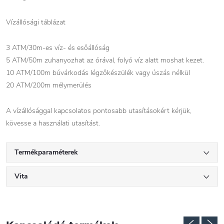
Vízállósági táblázat
3 ATM/30m-es víz- és esőállóság
5 ATM/50m zuhanyozhat az órával, folyó víz alatt moshat kezet.
10 ATM/100m búvárkodás légzőkészülék vagy úszás nélkül
20 ATM/200m mélymerülés
A vízállósággal kapcsolatos pontosabb utasításokért kérjük,
kövesse a használati utasítást.
Termékparaméterek
Vita