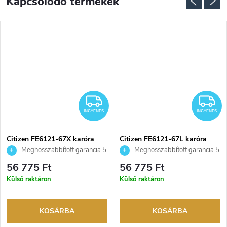
Kapcsolódó termékek
NGYENES
INGYENES
I
INGYENES
INGYENES
Citizen FE6121-67X karóra
Citizen FE6121-67L karóra
Meghosszabbított garancia 5
Meghosszabbított garancia 5
évre. Akár 100 napos
évre. Akár 100 napos
56 775 Ft
56 775 Ft
visszaküldési lehetőség. Hivatalos
visszaküldési lehetőség. Hivatalos
Külső raktáron
Külső raktáron
márkakereskedő.
márkakereskedő.
KOSÁRBA
KOSÁRBA