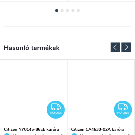
NGYENES
INGYENES
I
INGYENES
INGYENES
Citizen NY0145-86EE karóra
Citizen CA4630-02A karóra