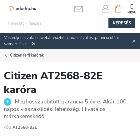
Ugrás
KOSÁR
a
fő
KERESÉS
tartalomhoz
Vásároljon hivatalos webáruházból, garanciával és garancia utáni
szervizeléssel ! 🛠️
Citizen férfi karórák
Citizen AT2568-82E
karóra
Meghosszabbított garancia 5 évre. Akár 100
napos visszaküldési lehetőség. Hivatalos
márkakereskedő.
Kód:
AT2568-82E