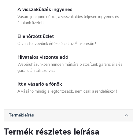
A visszaküldés ingyenes
Vásároljon gond nélkül, a visszaküldés teljesen ingyenes és
általunk fizetett !
Ellenőrzött üzlet
Olvasd el vevőink értékeléseit az Árukeresőn !
Hivatalos viszonteladó
Webáruházunkban minden márkára biztosítunk garanciális és
garancián túli szervizt !
Itt a vásárló a főnök
A vásárló mindig a legfontosabb, nem csak a rendeléskor !
Termékleírás
Termék részletes leírása