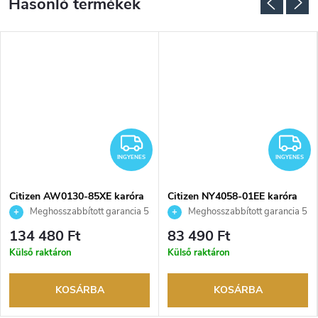
NGYENES
INGYENES
I
INGYENES
INGYENES
Citizen AW0130-85XE karóra
Citizen NY4058-01EE karóra
Meghosszabbított garancia 5
Meghosszabbított garancia 5
évre. Akár 100 napos
évre. Akár 100 napos
134 480 Ft
83 490 Ft
visszaküldési lehetőség. Hivatalos
visszaküldési lehetőség. Hivatalos
Külső raktáron
Külső raktáron
márkakereskedő.
márkakereskedő.
KOSÁRBA
KOSÁRBA