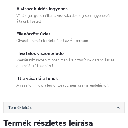
A visszaküldés ingyenes
Vásároljon gond nélkül, a visszaküldés teljesen ingyenes és
általunk fizetett !
Ellenőrzött üzlet
Olvasd el vevőink értékeléseit az Árukeresőn !
Hivatalos viszonteladó
Webáruházunkban minden márkára biztosítunk garanciális és
garancián túli szervizt !
Itt a vásárló a főnök
A vásárló mindig a legfontosabb, nem csak a rendeléskor !
Termékleírás
Termék részletes leírása