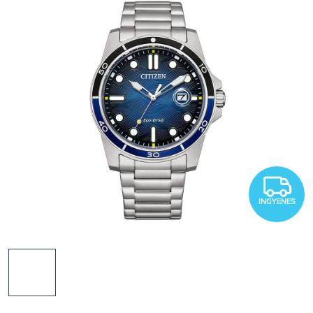
I
INGYENES