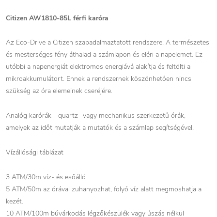
Citizen AW1810-85L férfi karóra
Az Eco-Drive a Citizen szabadalmaztatott rendszere. A természetes
és mesterséges fény áthalad a számlapon és eléri a napelemet. Ez
utóbbi a napenergiát elektromos energiává alakítja és feltölti a
mikroakkumulátort. Ennek a rendszernek köszönhetően nincs
szükség az óra elemeinek cseréjére.
Analóg karórák - quartz- vagy mechanikus szerkezetű órák,
amelyek az időt mutatják a mutatók és a számlap segítségével.
Vízállósági táblázat
3 ATM/30m víz- és esőálló
5 ATM/50m az órával zuhanyozhat, folyó víz alatt megmoshatja a
kezét.
10 ATM/100m búvárkodás légzőkészülék vagy úszás nélkül