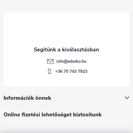
c
info
@
edurko.hu
+36 70 743 7923
Információk önnek
Online fizetési lehetőséget biztosítunk