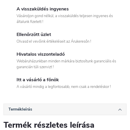
A visszaküldés ingyenes
Vásároljon gond nélkül, a visszaküldés teljesen ingyenes és
általunk fizetett !
Ellenőrzött üzlet
Olvasd el vevőink értékeléseit az Árukeresőn !
Hivatalos viszonteladó
Webáruházunkban minden márkára biztosítunk garanciális és
garancián túli szervizt !
Itt a vásárló a főnök
A vásárló mindig a legfontosabb, nem csak a rendeléskor !
Termékleírás
Termék részletes leírása