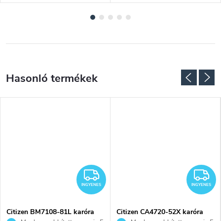
NGYENES
INGYENES
I
INGYENES
INGYENES
Citizen BM7108-81L karóra
Citizen CA4720-52X karóra