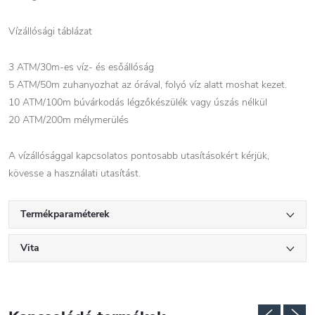
Vízállósági táblázat
3 ATM/30m-es víz- és esőállóság
5 ATM/50m zuhanyozhat az órával, folyó víz alatt moshat kezet.
10 ATM/100m búvárkodás légzőkészülék vagy úszás nélkül
20 ATM/200m mélymerülés
A vízállósággal kapcsolatos pontosabb utasításokért kérjük,
kövesse a használati utasítást.
Termékparaméterek
Vita