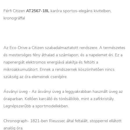
Férfi Citizen
AT2567-18L
karóra sportos-elegáns kivitelben,
kronográffal
Az Eco-Drive a Citizen szabadalmaztatott rendszere. A természetes
és mesterséges fény áthalad a számlapon, és a napelemet éri. Ez a
napenergiát elektromos energiává alakítja és feltölti a
mikroakkumulátort. Ennek a rendszernek köszönhetően nincs
szükség az óra elemeinek cseréjére.
Ásványi üveg - Az ásványi üveg a leggyakrabban használt üveg az
óraiparban. Kellően karcálló és törésállóbb, mint a zafírkristály.
Legnépszerűbb a sportmodellekben.
Chronograph- 1821-ben Rieussec által feltalált, stopperrel ellátott
analóg óra.