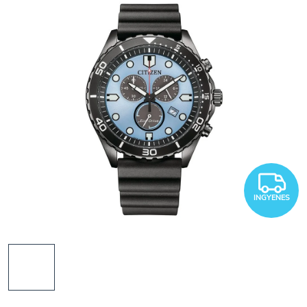
I
INGYENES