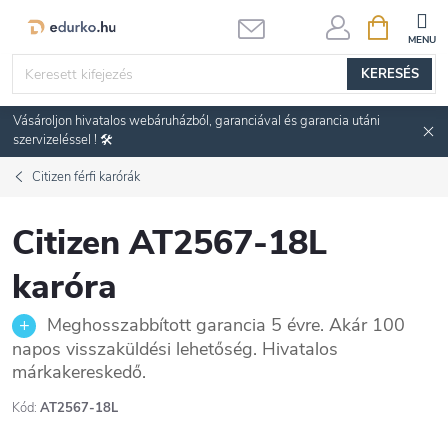
Ugrás
KOSÁR
a
fő
KERESÉS
tartalomhoz
Vásároljon hivatalos webáruházból, garanciával és garancia utáni
szervizeléssel ! 🛠️
Citizen férfi karórák
Citizen AT2567-18L
karóra
Meghosszabbított garancia 5 évre. Akár 100
napos visszaküldési lehetőség. Hivatalos
márkakereskedő.
Kód:
AT2567-18L