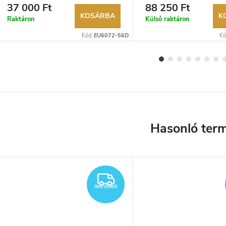
évre. Akár 100 napos visszaküldési
évre. Akár 100 napos vissz
37 000 Ft
88 250 Ft
lehetőség. Hivatalos márkakereskedő.
lehetőség. Hivatalos márka
KOSÁRBA
K
Raktáron
Külső raktáron
Kód:
EU6072-56D
Kó
YENES
INGYENES
INGYENES