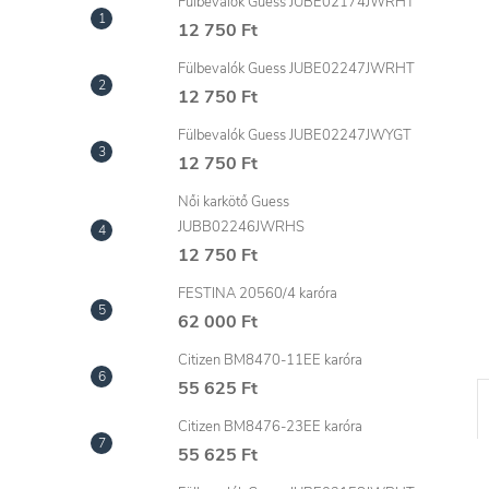
l
Fülbevalók Guess JUBE02174JWRHT
12 750 Ft
Fülbevalók Guess JUBE02247JWRHT
12 750 Ft
Fülbevalók Guess JUBE02247JWYGT
12 750 Ft
Női karkötő Guess
JUBB02246JWRHS
12 750 Ft
FESTINA 20560/4 karóra
62 000 Ft
Citizen BM8470-11EE karóra
55 625 Ft
Citizen BM8476-23EE karóra
55 625 Ft