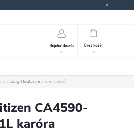
ek (ÁSZF)
Adatkezelési tájékoztató
Jogi nyilatkozat
Fogyasztóvéd
KOSÁR
Üres kosár
Bejelentkezés
i lehetőség. Hivatalos márkakereskedő.
itizen CA4590-
1L karóra