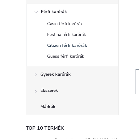
d
Férfi karórák
a
Casio férfi karórák
l
Festina férfi karórák
s
Citizen férfi karórák
Guess férfi karórák
ó
Gyerek karórák
p
a
Ékszerek
n
Márkák
e
TOP 10 TERMÉK