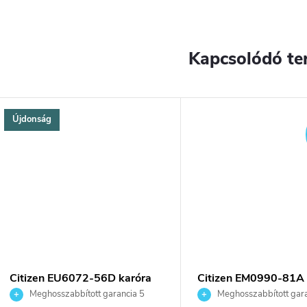
Kapcsolódó te
Újdonság
YENES
Citizen EU6072-56D karóra
Citizen EM0990-81A 
Meghosszabbított garancia 5
Meghosszabbított gara