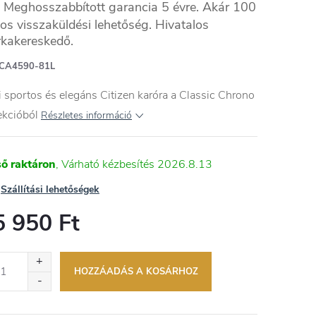
Meghosszabbított garancia 5 évre. Akár 100
os visszaküldési lehetőség. Hivatalos
kakereskedő.
NES
CA4590-81L
i sportos és elegáns Citizen karóra a Classic Chrono
ekcióból
Részletes információ
ső raktáron
2026.8.13
Szállítási lehetőségek
5 950 Ft
égár:
HOZZÁADÁS A KOSÁRHOZ