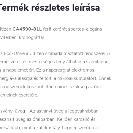
Termék részletes leírása
itizen
CA4590-81L
férfi karórát sportos-elegáns
ivitelben, kronográffal.
z Eco-Drive a Citizen szabadalmaztatott rendszere. A
ermészetes és mesterséges fény áthalad a számlapon,
s a napelemet éri. Ez a napenergiát elektromos
nergiává alakítja és feltölti a mikroakkumulátort. Ennek
 rendszernek köszönhetően nincs szükség az óra
lemeinek cseréjére.
sványi üveg - Az ásványi üveg a leggyakrabban
asznált üveg az óraiparban. Kellően karcálló és
örésállóbb, mint a zafírkristály. Legnépszerűbb a