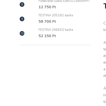
Fülbevalók Guess JUBE02158JWRHT
12 750 Ft
FESTINA 20519/1 karóra
58 700 Ft
C
k
FESTINA 20693/2 karóra
52 150 Ft
A
t
é
e
a
e
Á
h
t