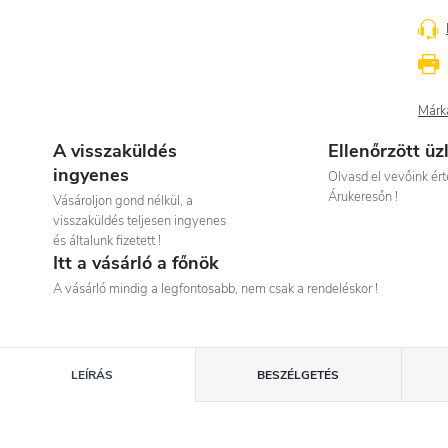
Márk
A visszaküldés
Ellenőrzött üz
ingyenes
Olvasd el vevőink ért
Árukeresőn !
Vásároljon gond nélkül, a
visszaküldés teljesen ingyenes
és általunk fizetett !
Itt a vásárló a főnök
A vásárló mindig a legfontosabb, nem csak a rendeléskor !
LEÍRÁS
BESZÉLGETÉS