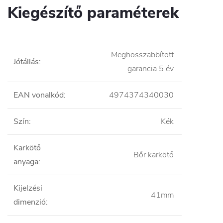
Kiegészítő paraméterek
Meghosszabbított
Jótállás
:
garancia 5 év
EAN vonalkód
:
4974374340030
Szín
:
Kék
Karkötő
Bőr karkötő
anyaga
:
Kijelzési
41mm
dimenzió
: