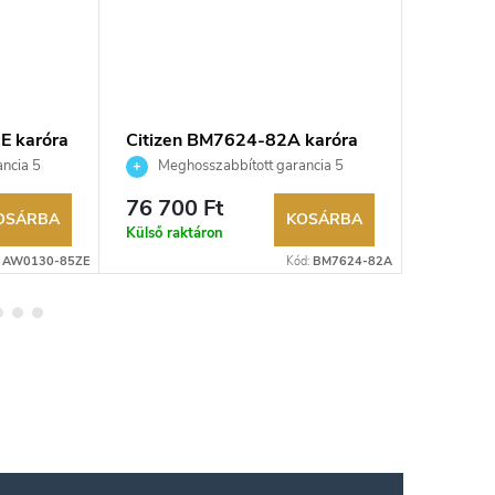
E karóra
Citizen BM7624-82A karóra
Citize
ncia 5
Meghosszabbított garancia 5
Megho
aküldési
évre. Akár 100 napos visszaküldési
évre. Aká
76 700 Ft
134 48
kereskedő.
lehetőség. Hivatalos márkakereskedő.
lehetőség
OSÁRBA
KOSÁRBA
Külső raktáron
Külső rak
:
AW0130-85ZE
Kód:
BM7624-82A