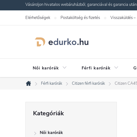
Ugrás
Vásároljon hivatalos webáruházból, garanciával és garancia utáni s
a
Elérhetőségek
Postaköltség és fizetés
Visszaküldés –
fő
tartalomhoz
Női karórák
Férfi karórák
G
Férfi karórák
Citizen férfi karórák
Citizen CA4
Kezdőlap
O
Kategóriák
Kategóriák
átugrása
l
Női karórák