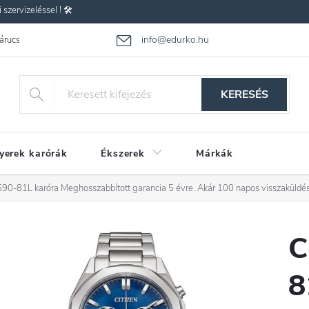
zervizeléssel ! 🛠️
info@edurko.hu
 árucsere
Reklamáció
Gyakran ismételt kérdések
Üzleti feltétel
KERESÉS
yerek karórák
Ékszerek
Márkák
590-81L karóra
Meghosszabbított garancia 5 évre. Akár 100 napos visszaküldés
C
8