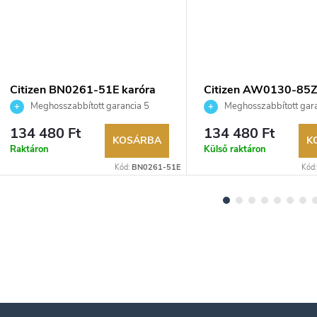
Citizen BN0261-51E karóra
Citizen AW0130-85Z
Meghosszabbított garancia 5
Meghosszabbított gara
évre. Akár 100 napos visszaküldési
évre. Akár 100 napos vissz
134 480 Ft
134 480 Ft
lehetőség. Hivatalos márkakereskedő.
lehetőség. Hivatalos márka
KOSÁRBA
K
Raktáron
Külső raktáron
Kód:
BN0261-51E
Kód