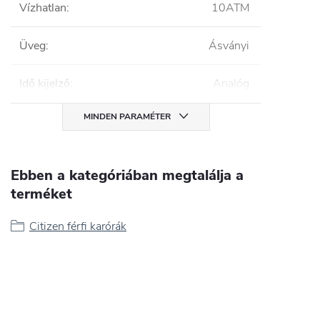
Vízhatlan
:
10ATM
Üveg
:
Ásványi
Idő kijelző
:
Analóg
MINDEN PARAMÉTER
Ebben a kategóriában megtalálja a
terméket
Citizen férfi karórák