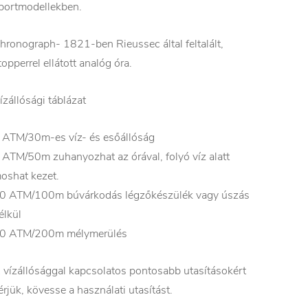
portmodellekben.
hronograph- 1821-ben Rieussec által feltalált,
topperrel ellátott analóg óra.
ízállósági táblázat
 ATM/30m-es víz- és esőállóság
 ATM/50m zuhanyozhat az órával, folyó víz alatt
oshat kezet.
0 ATM/100m búvárkodás légzőkészülék vagy úszás
élkül
0 ATM/200m mélymerülés
 vízállósággal kapcsolatos pontosabb utasításokért
érjük, kövesse a használati utasítást.