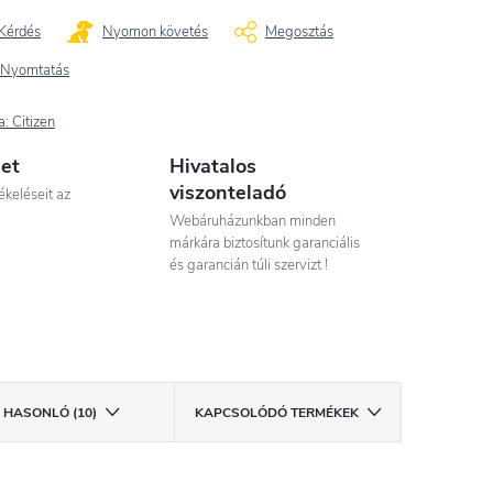
Kérdés
Nyomon követés
Megosztás
Nyomtatás
a:
Citizen
let
Hivatalos
viszonteladó
ékeléseit az
Webáruházunkban minden
márkára biztosítunk garanciális
és garancián túli szervizt !
HASONLÓ (10)
KAPCSOLÓDÓ TERMÉKEK