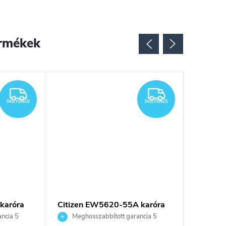
rmékek
INGYENES
INGYENES
INGYENES
INGYENES
karóra
Citizen EW5620-55A karóra
Citizen
ncia 5
Meghosszabbított garancia 5
Megho