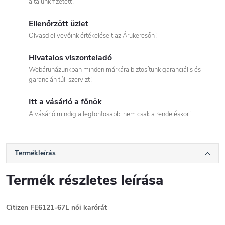
általunk fizetett !
Ellenőrzött üzlet
Olvasd el vevőink értékeléseit az Árukeresőn !
Hivatalos viszonteladó
Webáruházunkban minden márkára biztosítunk garanciális és
garancián túli szervizt !
Itt a vásárló a főnök
A vásárló mindig a legfontosabb, nem csak a rendeléskor !
Termékleírás
Termék részletes leírása
Citizen
FE6121-67L
női karórát