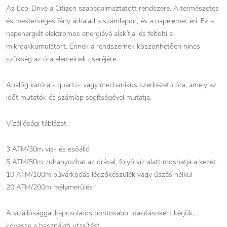
Az Eco-Drive a Citizen szabadalmaztatott rendszere. A természetes
és mesterséges fény áthalad a számlapon, és a napelemet éri. Ez a
napenergiát elektromos energiává alakítja, és feltölti a
mikroakkumulátort. Ennek a rendszernek köszönhetően nincs
szükség az óra elemeinek cseréjére.
Analóg karóra - quartz- vagy mechanikus szerkezetű óra, amely az
időt mutatók és számlap segítségével mutatja.
Vízállósági táblázat
3 ATM/30m víz- és esőálló
5 ATM/50m zuhanyozhat az órával, folyó víz alatt moshatja a kezét.
10 ATM/100m búvárkodás légzőkészülék vagy úszás nélkül
20 ATM/200m mélymerülés
A vízállósággal kapcsolatos pontosabb utasításokért kérjük,
kövesse a használati utasítást.