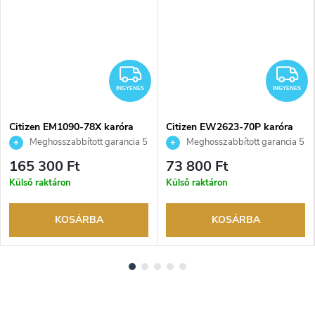
NGYENES
INGYENES
I
INGYENES
INGYENES
Citizen EM1090-78X karóra
Citizen EW2623-70P karóra
Meghosszabbított garancia 5
Meghosszabbított garancia 5
évre. Akár 100 napos
évre. Akár 100 napos
165 300 Ft
73 800 Ft
visszaküldési lehetőség. Hivatalos
visszaküldési lehetőség. Hivatalos
Külső raktáron
Külső raktáron
márkakereskedő.
márkakereskedő.
KOSÁRBA
KOSÁRBA