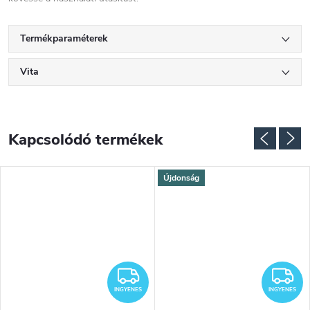
Termékparaméterek
Vita
Kapcsolódó termékek
Újdonság
NGYENES
INGYENES
I
INGYENES
INGYENES