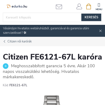
Ugrás
KOSÁR
a
fő
KERESÉS
tartalomhoz
Vásároljon hivatalos webáruházból, garanciával és garancia utáni
szervizeléssel ! 🛠️
Citizen női karórák
Citizen FE6121-67L karóra
Meghosszabbított garancia 5 évre. Akár 100
napos visszaküldési lehetőség. Hivatalos
márkakereskedő.
Kód:
FE6121-67L