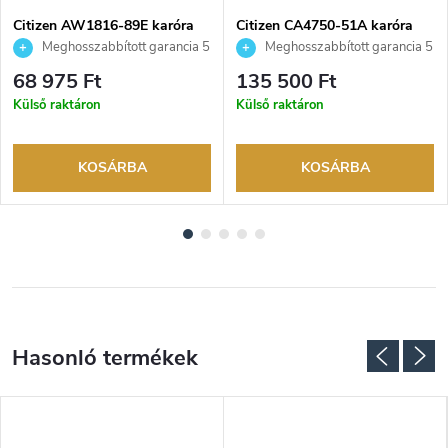
Citizen AW1816-89E karóra
Citizen CA4750-51A karóra
Meghosszabbított garancia 5
Meghosszabbított garancia 5
évre. Akár 100 napos
évre. Akár 100 napos
68 975 Ft
135 500 Ft
visszaküldési lehetőség. Hivatalos
visszaküldési lehetőség. Hivatalos
Külső raktáron
Külső raktáron
márkakereskedő.
márkakereskedő.
KOSÁRBA
KOSÁRBA