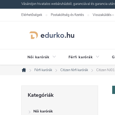
Ugrás
Vásároljon hivatalos webáruházból, garanciával és garancia utáni s
a
Elérhetőségek
Postaköltség és fizetés
Visszaküldés –
fő
tartalomhoz
Női karórák
Férfi karórák
G
Férfi karórák
Citizen férfi karórák
Citizen NJ0
Kezdőlap
O
Kategóriák
Kategóriák
átugrása
l
Női karórák