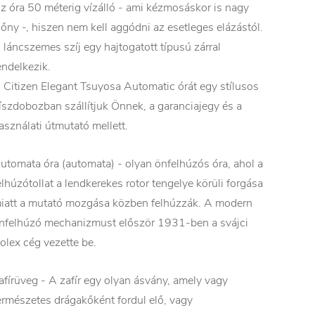
z óra 50 méterig vízálló - ami kézmosáskor is nagy
lőny -, hiszen nem kell aggódni az esetleges elázástól.
 láncszemes szíj egy hajtogatott típusú zárral
endelkezik.
 Citizen Elegant Tsuyosa Automatic órát egy stílusos
íszdobozban szállítjuk Önnek, a garanciajegy és a
asználati útmutató mellett.
utomata óra (automata) - olyan önfelhúzós óra, ahol a
elhúzótollat a lendkerekes rotor tengelye körüli forgása
iatt a mutató mozgása közben felhúzzák. A modern
nfelhúzó mechanizmust először 1931-ben a svájci
olex cég vezette be.
afírüveg - A zafír egy olyan ásvány, amely vagy
ermészetes drágakőként fordul elő, vagy