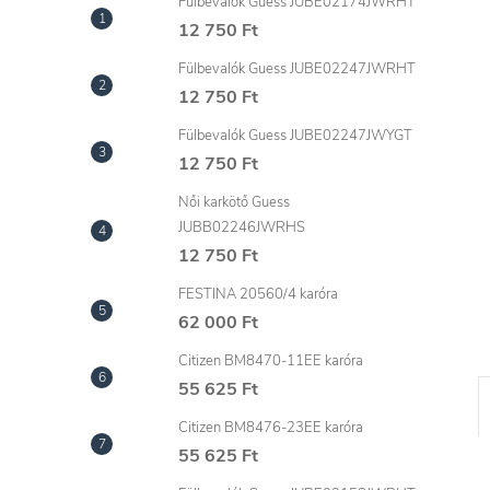
l
Fülbevalók Guess JUBE02174JWRHT
12 750 Ft
Fülbevalók Guess JUBE02247JWRHT
12 750 Ft
Fülbevalók Guess JUBE02247JWYGT
12 750 Ft
Női karkötő Guess
JUBB02246JWRHS
12 750 Ft
FESTINA 20560/4 karóra
62 000 Ft
Citizen BM8470-11EE karóra
55 625 Ft
Citizen BM8476-23EE karóra
55 625 Ft