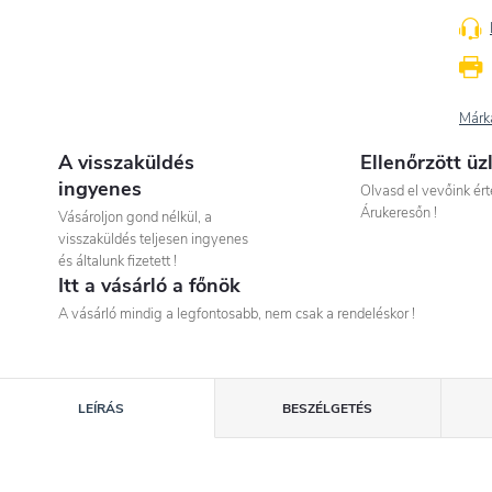
Márk
A visszaküldés
Ellenőrzött üz
ingyenes
Olvasd el vevőink ért
Árukeresőn !
Vásároljon gond nélkül, a
visszaküldés teljesen ingyenes
és általunk fizetett !
Itt a vásárló a főnök
A vásárló mindig a legfontosabb, nem csak a rendeléskor !
LEÍRÁS
BESZÉLGETÉS