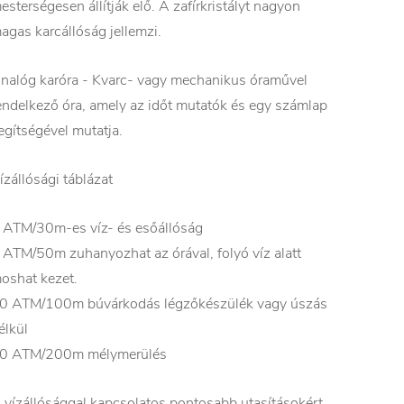
esterségesen állítják elő. A zafírkristályt nagyon
agas karcállóság jellemzi.
nalóg karóra - Kvarc- vagy mechanikus óraművel
endelkező óra, amely az időt mutatók és egy számlap
egítségével mutatja.
ízállósági táblázat
 ATM/30m-es víz- és esőállóság
 ATM/50m zuhanyozhat az órával, folyó víz alatt
oshat kezet.
0 ATM/100m búvárkodás légzőkészülék vagy úszás
élkül
0 ATM/200m mélymerülés
 vízállósággal kapcsolatos pontosabb utasításokért