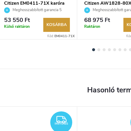
Citizen EM0411-71X karóra
Citizen AW1828-80X
Meghosszabbított garancia 5
Meghosszabbított gara
évre. Akár 100 napos visszaküldési
évre. Akár 100 napos vissz
53 550 Ft
68 975 Ft
lehetőség. Hivatalos márkakereskedő.
lehetőség. Hivatalos márka
KOSÁRBA
K
Külső raktáron
Raktáron
Kód:
EM0411-71X
Kó
YENES
INGYENES
INGYENES