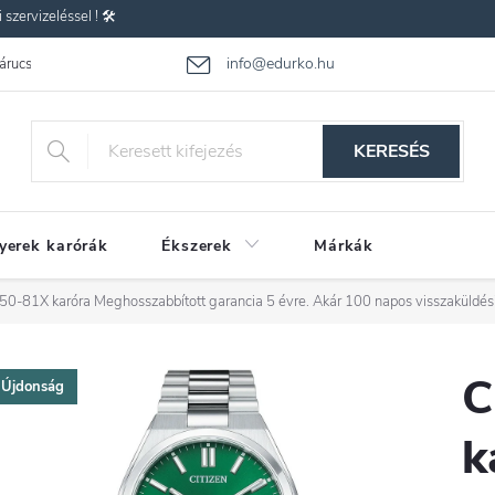
zervizeléssel ! 🛠️
info@edurko.hu
 árucsere
Reklamáció
Gyakran ismételt kérdések
Üzleti feltétel
KERESÉS
yerek karórák
Ékszerek
Márkák
150-81X karóra
Meghosszabbított garancia 5 évre. Akár 100 napos visszaküldés
C
Újdonság
k