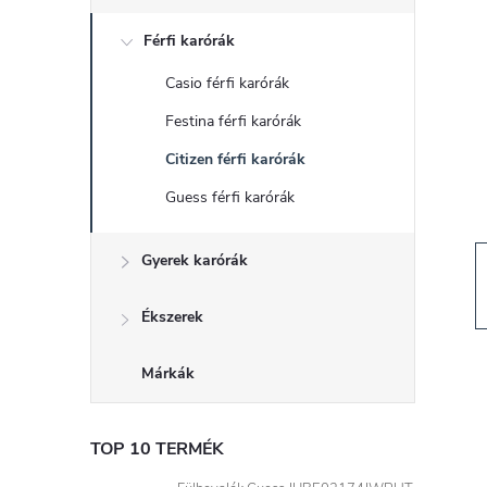
d
Férfi karórák
a
Casio férfi karórák
l
Festina férfi karórák
s
Citizen férfi karórák
Guess férfi karórák
ó
Gyerek karórák
p
a
Ékszerek
n
Márkák
e
TOP 10 TERMÉK