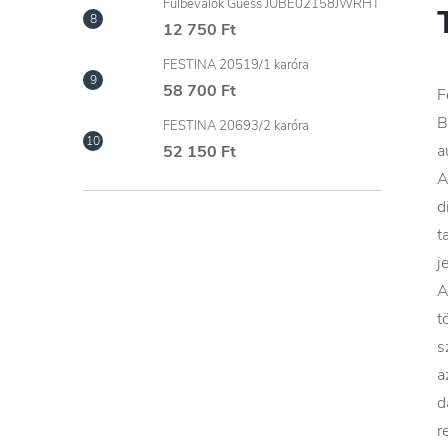
Fülbevalók Guess JUBE02158JWRHT
12 750 Ft
FESTINA 20519/1 karóra
58 700 Ft
F
B
FESTINA 20693/2 karóra
a
52 150 Ft
A
d
t
j
A
t
s
a
d
r