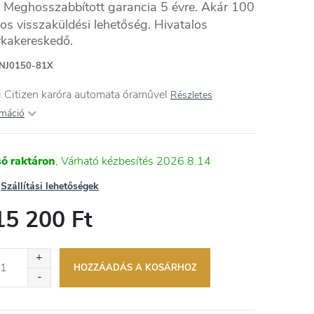
Meghosszabbított garancia 5 évre. Akár 100
os visszaküldési lehetőség. Hivatalos
kakereskedő.
NES
NJ0150-81X
i Citizen karóra automata óraművel
Részletes
rmáció
ső raktáron
2026.8.14
Szállítási lehetőségek
15 200 Ft
égár:
HOZZÁADÁS A KOSÁRHOZ