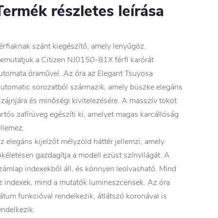
Termék részletes leírása
érfiaknak szánt kiegészítő, amely lenyűgöz.
emutatjuk a Citizen NJ0150-81X férfi karórát
utomata óraművel. Az óra az Elegant Tsuyosa
utomatic sorozatból származik, amely büszke elegáns
izájnjára és minőségi kivitelezésére. A masszív tokot
artós zafírüveg egészíti ki, amelyet magas karcállóság
ellemez.
z elegáns kijelzőt mélyzöld háttér jellemzi, amely
ökéletesen gazdagítja a modell ezüst színvilágát. A
zámlap indexekből áll, és könnyen leolvasható. Mind
z indexek, mind a mutatók lumineszcensek. Az óra
átum funkcióval rendelkezik, átlátszó koronával is
endelkezik.