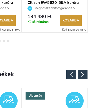
 karóra
Citizen EW5620-55A karóra
Citizen
ncia 5
Meghosszabbított garancia 5
Megho
aküldési
évre. Akár 100 napos visszaküldési
évre. Aká
134 480 Ft
76 700
kereskedő.
lehetőség. Hivatalos márkakereskedő.
lehetőség
OSÁRBA
KOSÁRBA
Külső raktáron
Külső rak
d:
AW1828-80X
Kód:
EW5620-55A
Újdonság
INGYENES
INGYENES
INGYENES
INGYENES