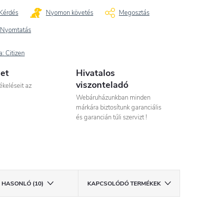
Kérdés
Nyomon követés
Megosztás
Nyomtatás
a:
Citizen
let
Hivatalos
viszonteladó
ékeléseit az
Webáruházunkban minden
márkára biztosítunk garanciális
és garancián túli szervizt !
HASONLÓ (10)
KAPCSOLÓDÓ TERMÉKEK