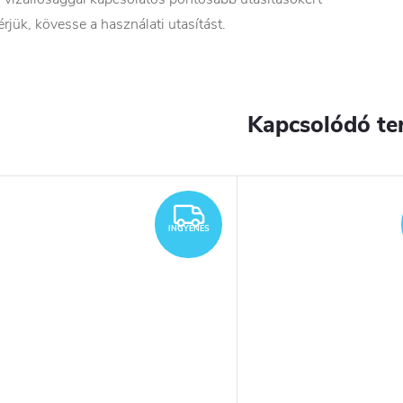
érjük, kövesse a használati utasítást.
Kapcsolódó te
YENES
INGYENES
INGYENES