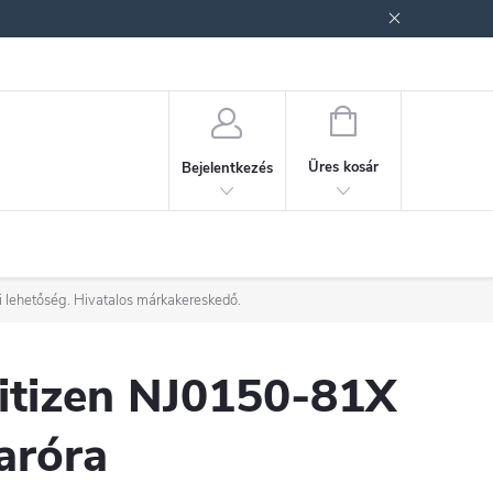
ek (ÁSZF)
Adatkezelési tájékoztató
Jogi nyilatkozat
Fogyasztóvéd
KOSÁR
Üres kosár
Bejelentkezés
i lehetőség. Hivatalos márkakereskedő.
itizen NJ0150-81X
aróra