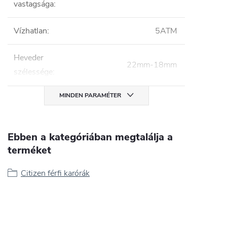
vastagsága
:
Vízhatlan
:
5ATM
Heveder
22mm-18mm
szélessége
:
MINDEN PARAMÉTER
Ebben a kategóriában megtalálja a
terméket
Citizen férfi karórák