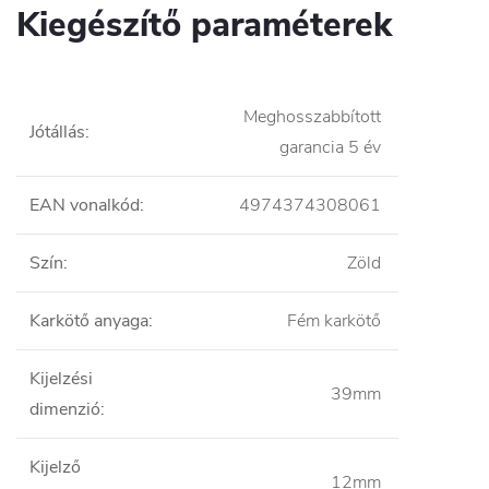
Kiegészítő paraméterek
Meghosszabbított
Jótállás
:
garancia 5 év
EAN vonalkód
:
4974374308061
Szín
:
Zöld
Karkötő anyaga
:
Fém karkötő
Kijelzési
39mm
dimenzió
:
Kijelző
12mm