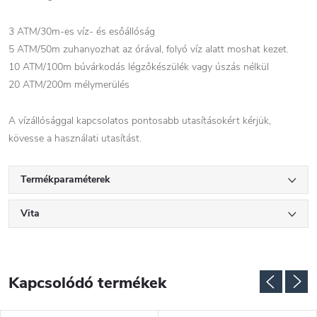
3 ATM/30m-es víz- és esőállóság
5 ATM/50m zuhanyozhat az órával, folyó víz alatt moshat kezet.
10 ATM/100m búvárkodás légzőkészülék vagy úszás nélkül
20 ATM/200m mélymerülés
A vízállósággal kapcsolatos pontosabb utasításokért kérjük,
kövesse a használati utasítást.
Termékparaméterek
Vita
Kapcsolódó termékek