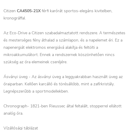
Citizen
CA4505-21X
férfi karórát sportos-elegáns kivitelben,
kronográffal.
Az Eco-Drive a Citizen szabadalmaztatott rendszere. A természetes
és mesterséges fény áthalad a számlapon, és a napelemet éri. Ez a
napenergiát elektromos energiává alakítja és feltölti a
mikroakkumulátort. Ennek a rendszernek köszönhetően nincs
szükség az óra elemeinek cseréjére.
Ásványi üveg - Az ásványi üveg a leggyakrabban használt üveg az
óraiparban. Kellően karcálló és törésállóbb, mint a zafírkristály.
Legnépszerűbb a sportmodellekben.
Chronograph- 1821-ben Rieussec által feltalált, stopperrel ellátott
analóg óra.
Vízállósági táblázat