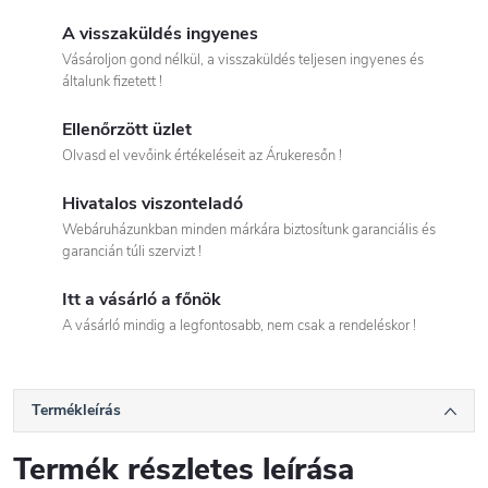
A visszaküldés ingyenes
Vásároljon gond nélkül, a visszaküldés teljesen ingyenes és
általunk fizetett !
Ellenőrzött üzlet
Olvasd el vevőink értékeléseit az Árukeresőn !
Hivatalos viszonteladó
Webáruházunkban minden márkára biztosítunk garanciális és
garancián túli szervizt !
Itt a vásárló a főnök
A vásárló mindig a legfontosabb, nem csak a rendeléskor !
Termékleírás
Termék részletes leírása