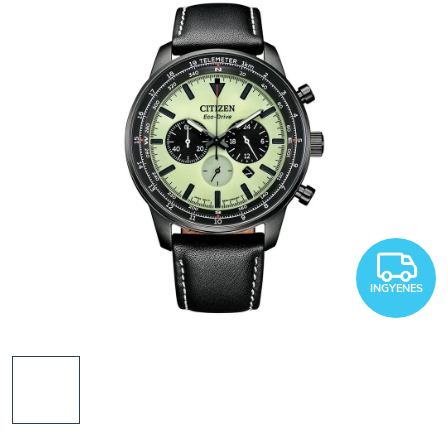
I
INGYENES