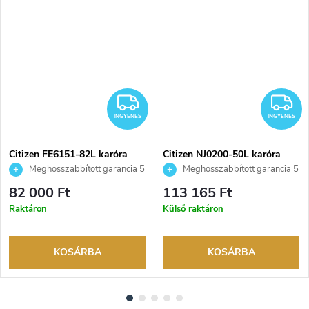
NGYENES
INGYENES
I
INGYENES
INGYENES
Citizen FE6151-82L karóra
Citizen NJ0200-50L karóra
Meghosszabbított garancia 5
Meghosszabbított garancia 5
évre. Akár 100 napos
évre. Akár 100 napos
82 000 Ft
113 165 Ft
visszaküldési lehetőség. Hivatalos
visszaküldési lehetőség. Hivatalos
Raktáron
Külső raktáron
márkakereskedő.
márkakereskedő.
KOSÁRBA
KOSÁRBA