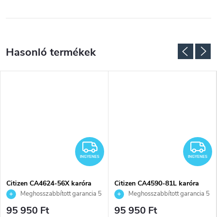
NGYENES
INGYENES
I
INGYENES
INGYENES
Citizen CA4624-56X karóra
Citizen CA4590-81L karóra
Meghosszabbított garancia 5
Meghosszabbított garancia 5
évre. Akár 100 napos
évre. Akár 100 napos
95 950 Ft
95 950 Ft
visszaküldési lehetőség. Hivatalos
visszaküldési lehetőség. Hivatalos