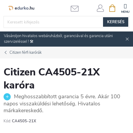
Ugrás
KOSÁR
a
fő
KERESÉS
tartalomhoz
Vásároljon hivatalos webáruházból, garanciával és garancia utáni
szervizeléssel ! 🛠️
Citizen férfi karórák
Citizen CA4505-21X
karóra
Meghosszabbított garancia 5 évre. Akár 100
napos visszaküldési lehetőség. Hivatalos
márkakereskedő.
Kód:
CA4505-21X