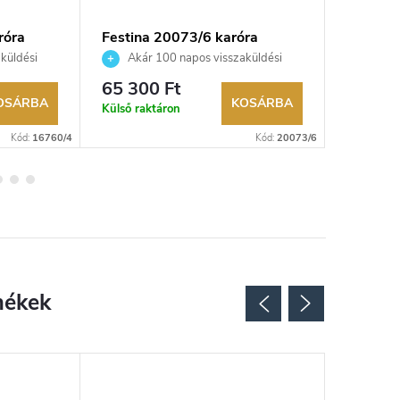
róra
Festina 20073/6 karóra
FESTINA
küldési
Akár 100 napos visszaküldési
Akár 
kereskedő.
lehetőség. Hivatalos márkakereskedő.
lehetőség
65 300 Ft
80 300
OSÁRBA
KOSÁRBA
Külső raktáron
Külső rak
Kód:
16760/4
Kód:
20073/6