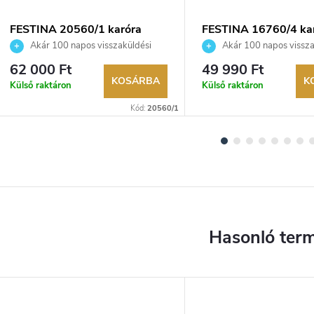
FESTINA 20560/1 karóra
FESTINA 16760/4 ka
Akár 100 napos visszaküldési
Akár 100 napos vissza
lehetőség. Hivatalos márkakereskedő.
lehetőség. Hivatalos márka
62 000 Ft
49 990 Ft
KOSÁRBA
K
Külső raktáron
Külső raktáron
Kód:
20560/1