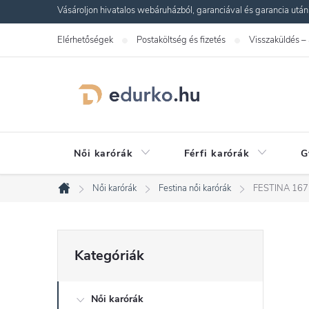
Ugrás
Vásároljon hivatalos webáruházból, garanciával és garancia utáni s
a
Elérhetőségek
Postaköltség és fizetés
Visszaküldés –
fő
tartalomhoz
Női karórák
Férfi karórák
G
Női karórák
Festina női karórák
FESTINA 167
Kezdőlap
O
Kategóriák
Kategóriák
átugrása
l
Női karórák