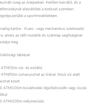
asznált üveg az óraiparban. Kellően karcálló, és a
afírkristálynál ellenállóbb a töréssel szemben.
egnépszerűbb a sportmodellekben.
nalóg karóra - Kvarc- vagy mechanikus szerkezetű
ra, amely az időt mutatók és számlap segítségével
utatja meg.
ízállósági táblázat
 ATM/30m víz- és esőálló
 ATM/50m zuhanyozhat az órával, folyó víz alatt
oshat kezet.
0 ATM/100m búvárkodás légzőkészülék vagy úszás
élkül
0 ATM/200m mélymerülés