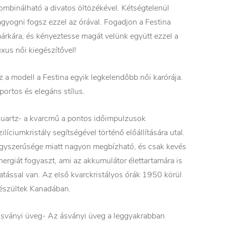
ombinálható a divatos öltözékével. Kétségtelenül
agyogni fogsz ezzel az órával. Fogadjon a Festina
árkára, és kényeztesse magát velünk együtt ezzel a
uxus női kiegészítővel!
z a modell a Festina egyik legkelendőbb női karórája.
portos és elegáns stílus.
uartz- a kvarcmű a pontos időimpulzusok
zilíciumkristály segítségével történő előállítására utal.
gyszerűsége miatt nagyon megbízható, és csak kevés
nergiát fogyaszt, ami az akkumulátor élettartamára is
atással van. Az első kvarckristályos órák 1950 körül
észültek Kanadában.
sványi üveg- Az ásványi üveg a leggyakrabban