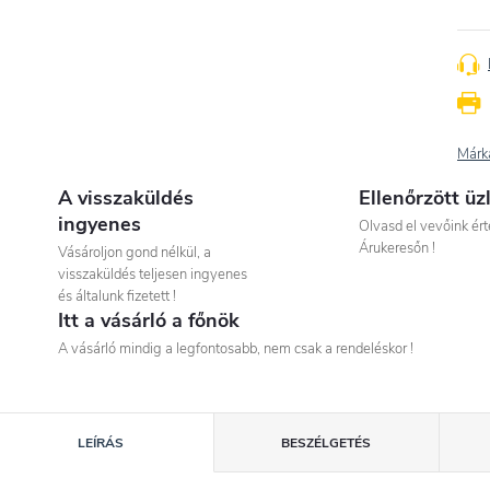
Márk
A visszaküldés
Ellenőrzött üz
ingyenes
Olvasd el vevőink ért
Árukeresőn !
Vásároljon gond nélkül, a
visszaküldés teljesen ingyenes
és általunk fizetett !
Itt a vásárló a főnök
A vásárló mindig a legfontosabb, nem csak a rendeléskor !
LEÍRÁS
BESZÉLGETÉS