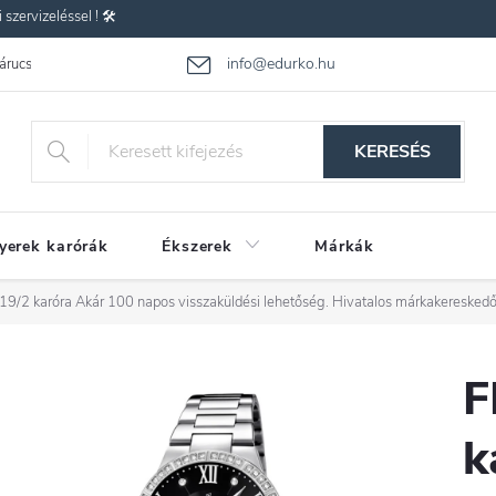
zervizeléssel ! 🛠️
info@edurko.hu
 árucsere
Reklamáció
Gyakran ismételt kérdések
Üzleti feltétel
KERESÉS
yerek karórák
Ékszerek
Márkák
19/2 karóra
Akár 100 napos visszaküldési lehetőség. Hivatalos márkakereskedő
F
k