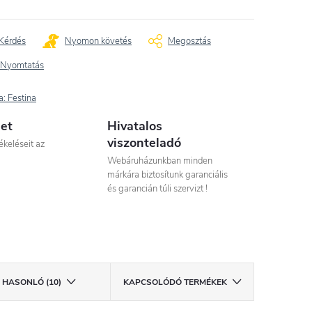
Kérdés
Nyomon követés
Megosztás
Nyomtatás
a:
Festina
let
Hivatalos
viszonteladó
ékeléseit az
Webáruházunkban minden
márkára biztosítunk garanciális
és garancián túli szervizt !
HASONLÓ (10)
KAPCSOLÓDÓ TERMÉKEK