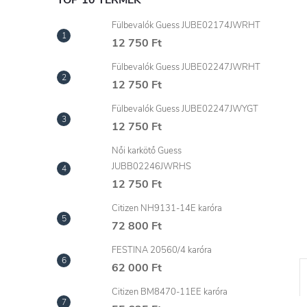
l
TOP 10 TERMÉK
Fülbevalók Guess JUBE02174JWRHT
12 750 Ft
Fülbevalók Guess JUBE02247JWRHT
12 750 Ft
Fülbevalók Guess JUBE02247JWYGT
12 750 Ft
Női karkötő Guess
JUBB02246JWRHS
12 750 Ft
Citizen NH9131-14E karóra
72 800 Ft
FESTINA 20560/4 karóra
62 000 Ft
Citizen BM8470-11EE karóra