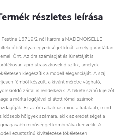
Termék részletes leírása
 Festina 16719/2 női karóra a MADEMOISELLE
ollekcióból olyan egyediséget kínál, amely garantáltan
iemeli Önt. Az óra számlapját és lünettáját is
prólékosan apró strasszkövek díszítik, amelyek
ökéletesen kiegészítik a modell eleganciáját. A szíj
eljesen fémből készült, a kívánt méretre vágható,
yorskioldó zárral is rendelkezik. A fekete színű kijelzőt
aga a márka logójával ellátott római számok
azdagítják. Ez az óra alkalmas mind a fiatalabb, mind
z idősebb hölgyek számára, akik az eredetiséget a
egmagasabb minőséggel kombinálva kedvelik. A
odell ezüstszínű kivitelezése tökéletesen