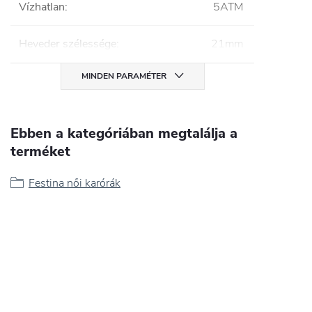
Vízhatlan
:
5ATM
Heveder szélessége
:
21mm
MINDEN PARAMÉTER
Ebben a kategóriában megtalálja a
terméket
Festina női karórák