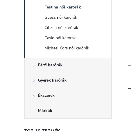
d
Festina női karórák
a
Guess női karórák
l
Citizen női karórák
Casio női karórák
s
Michael Kors női karórák
ó
Férfi karórák
p
Gyerek karórák
a
Ékszerek
n
Márkák
e