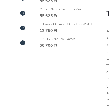
55 625 Ft
Citizen BM8476-23EE karóra
55 625 Ft
Fülbevalók Guess JUBE02158JWRHT
12 750 Ft
A
k
FESTINA 20519/1 karóra
k
58 700 Ft
a
t
t
g
m
g
a
l
m