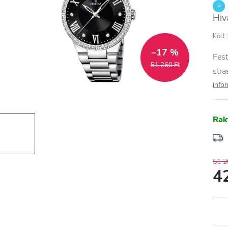
Hiv
Kód:
–17 %
Fest
51 260 Ft
str
info
Rak
51 2
4
Egys