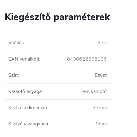
Kiegészítő paraméterek
Jótállás
:
2 év
EAN vonalkód
:
8430622595196
Szín
:
Ezüst
Karkötő anyaga
:
Fém karkötő
Kijelzési dimenzió
:
37mm
Kijelző vastagsága
:
9mm