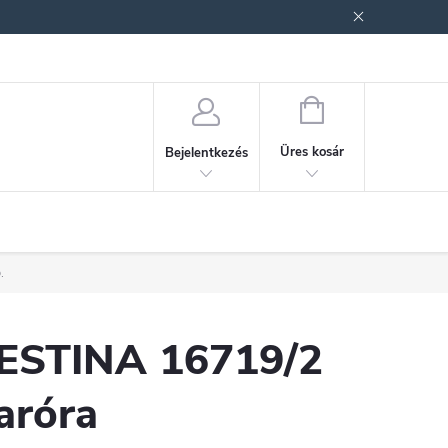
ek (ÁSZF)
Adatkezelési tájékoztató
Jogi nyilatkozat
Fogyasztóvéd
KOSÁR
Üres kosár
Bejelentkezés
.
ESTINA 16719/2
aróra