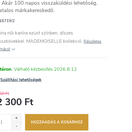
Akár 100 napos visszaküldési lehetőség.
atalos márkakereskedő.
16719/2
ina női karóra ezüst színben, díszes
asszkövekkel. MADEMOISELLE kollekció.
Részletes
rmáció
táron
2026.8.12
Szállítási lehetőségek
60 Ft
2 300 Ft
égár:
HOZZÁADÁS A KOSÁRHOZ