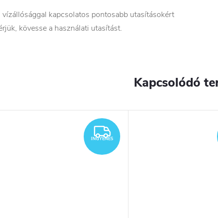
 vízállósággal kapcsolatos pontosabb utasításokért
érjük, kövesse a használati utasítást.
Kapcsolódó te
YENES
INGYENES
INGYENES