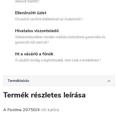
általunk fizetett !
Ellenőrzött üzlet
Olvasd el vevőink értékeléseit az Árukeresőn !
Hivatalos viszonteladó
Webáruházunkban minden márkára biztosítunk garanciális és
garancián túli szervizt !
Itt a vásárló a főnök
A vásárló mindig a legfontosabb, nem csak a rendeléskor !
Termékleírás
Termék részletes leírása
A Festina 20750/4
női karóra