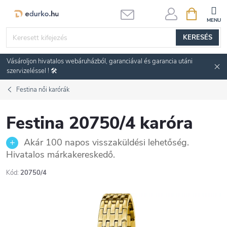
Ugrás
KOSÁR
a
fő
KERESÉS
tartalomhoz
Vásároljon hivatalos webáruházból, garanciával és garancia utáni
szervizeléssel ! 🛠️
Festina női karórák
Festina 20750/4 karóra
Akár 100 napos visszaküldési lehetőség.
Hivatalos márkakereskedő.
Kód:
20750/4