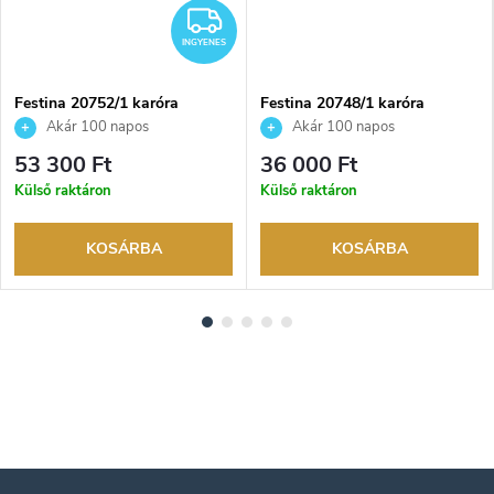
INGYENES
INGYENES
Festina 20752/1 karóra
Festina 20748/1 karóra
Akár 100 napos
Akár 100 napos
visszaküldési lehetőség. Hivatalos
visszaküldési lehetőség. Hivatalos
53 300 Ft
36 000 Ft
márkakereskedő.
márkakereskedő.
Külső raktáron
Külső raktáron
KOSÁRBA
KOSÁRBA