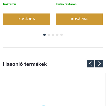
márkakereskedő.
márkakereskedő.
Raktáron
Külső raktáron
KOSÁRBA
KOSÁRBA