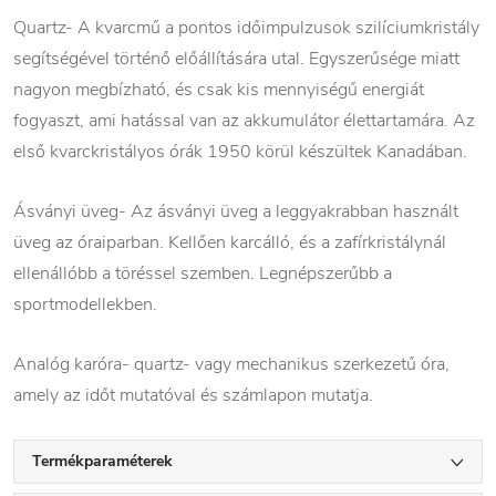
Quartz- A kvarcmű a pontos időimpulzusok szilíciumkristály
segítségével történő előállítására utal. Egyszerűsége miatt
nagyon megbízható, és csak kis mennyiségű energiát
fogyaszt, ami hatással van az akkumulátor élettartamára. Az
első kvarckristályos órák 1950 körül készültek Kanadában.
Ásványi üveg- Az ásványi üveg a leggyakrabban használt
üveg az óraiparban. Kellően karcálló, és a zafírkristálynál
ellenállóbb a töréssel szemben. Legnépszerűbb a
sportmodellekben.
Analóg karóra- quartz- vagy mechanikus szerkezetű óra,
amely az időt mutatóval és számlapon mutatja.
Termékparaméterek