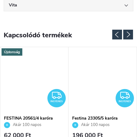
Vita
Kapcsolódó termékek
Újdonság
NGYENES
INGYENES
I
INGYENES
INGYENES
FESTINA 20561/4 karóra
Festina 23305/5 karóra
Akár 100 napos
Akár 100 napos
visszaküldési lehetőség. Hivatalos
visszaküldési lehetőség. Hivatalos
62 000 Ft
196 000 Ft