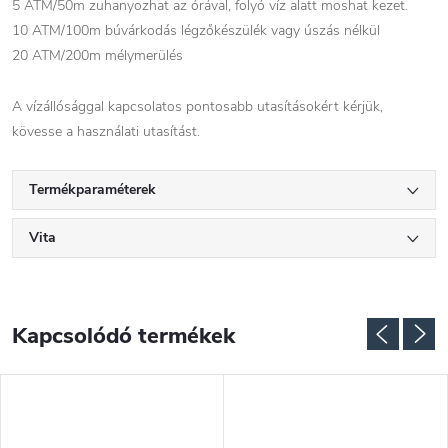
5 ATM/50m zuhanyozhat az órával, folyó víz alatt moshat kezet.
10 ATM/100m búvárkodás légzőkészülék vagy úszás nélkül
20 ATM/200m mélymerülés
A vízállósággal kapcsolatos pontosabb utasításokért kérjük,
kövesse a használati utasítást.
Termékparaméterek
Vita
Kapcsolódó termékek