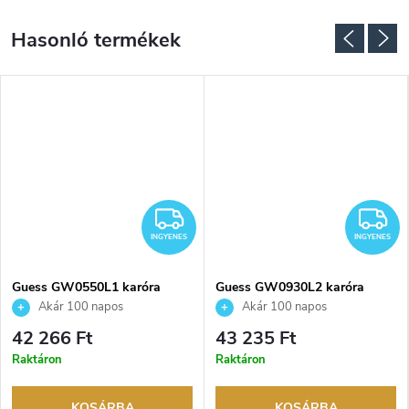
INGYENES
I
INGYENES
INGYENES
Guess GW0550L1 karóra
Guess GW0930L2 karóra
Akár 100 napos
Akár 100 napos
visszaküldési lehetőség. Hivatalos
visszaküldési lehetőség. Hivatalos
42 266 Ft
43 235 Ft
márkakereskedő.
márkakereskedő.
Raktáron
Raktáron
KOSÁRBA
KOSÁRBA