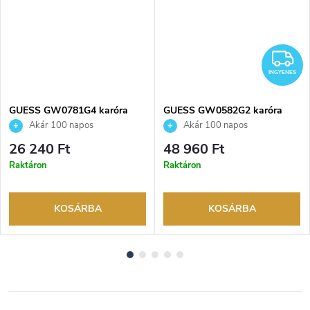
NGYENES
I
INGYENES
GUESS GW0781G4 karóra
GUESS GW0582G2 karóra
Akár 100 napos
Akár 100 napos
visszaküldési lehetőség. Hivatalos
visszaküldési lehetőség. Hivatalos
26 240 Ft
48 960 Ft
márkakereskedő.
márkakereskedő.
Raktáron
Raktáron
KOSÁRBA
KOSÁRBA