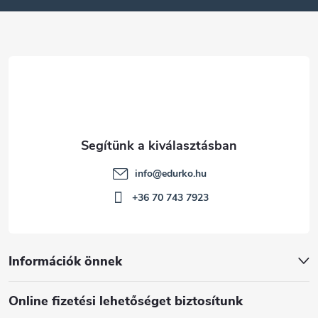
é
c
info
@
edurko.hu
+36 70 743 7923
Információk önnek
Online fizetési lehetőséget biztosítunk