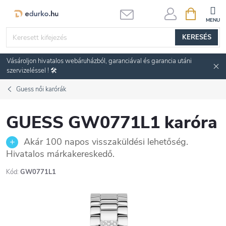
Ugrás
KOSÁR
a
fő
KERESÉS
tartalomhoz
Vásároljon hivatalos webáruházból, garanciával és garancia utáni
szervizeléssel ! 🛠️
Guess női karórák
GUESS GW0771L1 karóra
Akár 100 napos visszaküldési lehetőség.
Hivatalos márkakereskedő.
Kód:
GW0771L1