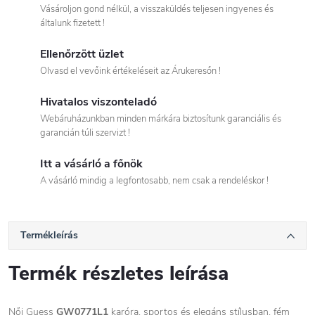
Vásároljon gond nélkül, a visszaküldés teljesen ingyenes és
általunk fizetett !
Ellenőrzött üzlet
Olvasd el vevőink értékeléseit az Árukeresőn !
Hivatalos viszonteladó
Webáruházunkban minden márkára biztosítunk garanciális és
garancián túli szervizt !
Itt a vásárló a főnök
A vásárló mindig a legfontosabb, nem csak a rendeléskor !
Termékleírás
Termék részletes leírása
Női
Guess
GW0771L1
karóra, sportos és elegáns stílusban, fém