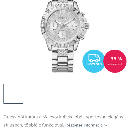
INGYEN
–35 %
INGYENES
76 770 Ft
Guess n
ői
karóra a Majesty kollekcióból, sportosan elegáns
stílusban, többféle funkcióval.
Részletes információ