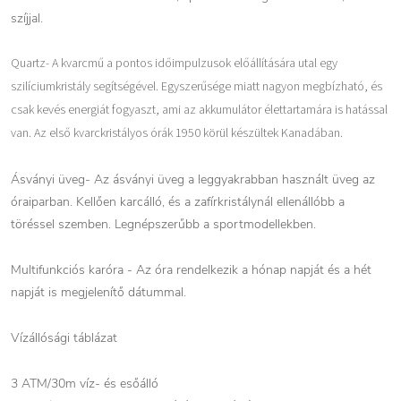
szíjjal.
Quartz- A kvarcmű a pontos időimpulzusok előállítására utal egy
szilíciumkristály segítségével. Egyszerűsége miatt nagyon megbízható, és
csak kevés energiát fogyaszt, ami az akkumulátor élettartamára is hatással
van. Az első kvarckristályos órák 1950 körül készültek Kanadában.
Ásványi üveg- Az ásványi üveg a leggyakrabban használt üveg az
óraiparban. Kellően karcálló, és a zafírkristálynál ellenállóbb a
töréssel szemben. Legnépszerűbb a sportmodellekben.
Multifunkciós karóra - Az óra rendelkezik a hónap napját és a hét
napját is megjelenítő dátummal.
Vízállósági táblázat
3 ATM/30m víz- és esőálló