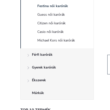
d
Festina női karórák
a
Guess női karórák
l
Citizen női karórák
Casio női karórák
s
Michael Kors női karórák
ó
Férfi karórák
p
Gyerek karórák
a
Ékszerek
n
Márkák
e