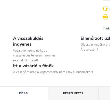
Márk
A visszaküldés
Ellenőrzött üz
ingyenes
Olvasd el vevőink ért
Árukeresőn !
Vásároljon gond nélkül, a
visszaküldés teljesen ingyenes
és általunk fizetett !
Itt a vásárló a főnök
A vásárló mindig a legfontosabb, nem csak a rendeléskor !
LEÍRÁS
BESZÉLGETÉS