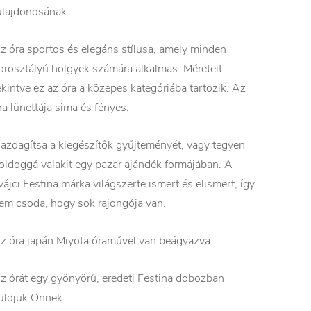
ulajdonosának.
z óra sportos és elegáns stílusa, amely minden
orosztályú hölgyek számára alkalmas. Méreteit
ekintve ez az óra a közepes kategóriába tartozik. Az
ra lünettája sima és fényes.
azdagítsa a kiegészítők gyűjteményét, vagy tegyen
oldoggá valakit egy pazar ajándék formájában. A
vájci Festina márka világszerte ismert és elismert, így
em csoda, hogy sok rajongója van.
z óra japán Miyota óraművel van beágyazva.
z órát egy gyönyörű, eredeti Festina dobozban
üldjük Önnek.