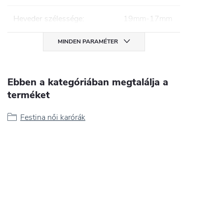
Heveder szélessége
:
19mm-17mm
MINDEN PARAMÉTER
Ebben a kategóriában megtalálja a
terméket
Festina női karórák