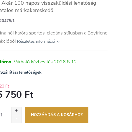
Akár 100 napos visszaküldési lehetőség.
atalos márkakereskedő.
20475/1
ina női karóra sportos-elegáns stílusban a Boyfriend
ekcióból
Részletes információ
táron
2026.8.12
Szállítási lehetőségek
20 Ft
5 750 Ft
égár:
HOZZÁADÁS A KOSÁRHOZ