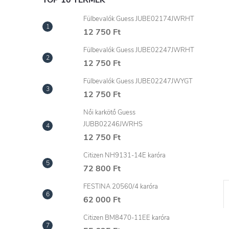
l
TOP 10 TERMÉK
Fülbevalók Guess JUBE02174JWRHT
12 750 Ft
Fülbevalók Guess JUBE02247JWRHT
12 750 Ft
Fülbevalók Guess JUBE02247JWYGT
12 750 Ft
Női karkötő Guess
JUBB02246JWRHS
12 750 Ft
Citizen NH9131-14E karóra
72 800 Ft
FESTINA 20560/4 karóra
62 000 Ft
Citizen BM8470-11EE karóra