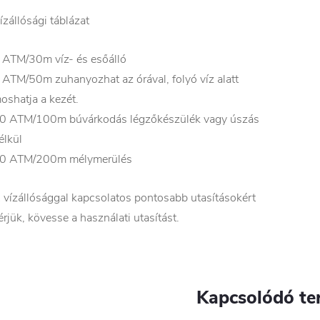
ízállósági táblázat
 ATM/30m víz- és esőálló
 ATM/50m zuhanyozhat az órával, folyó víz alatt
oshatja a kezét.
0 ATM/100m búvárkodás légzőkészülék vagy úszás
élkül
0 ATM/200m mélymerülés
 vízállósággal kapcsolatos pontosabb utasításokért
érjük, kövesse a használati utasítást.
Kapcsolódó te