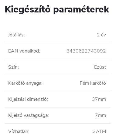
Kiegészítő paraméterek
Jótállás
:
2 év
EAN vonalkód
:
8430622743092
Szín
:
Ezüst
Karkötő anyaga
:
Fém karkötő
Kijelzési dimenzió
:
37mm
Kijelző vastagsága
:
7mm
Vízhatlan
:
3ATM