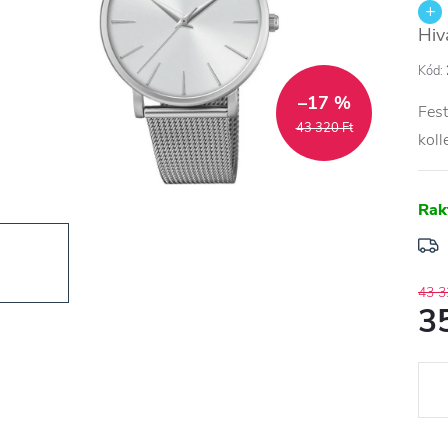
Hiv
Kód:
–17 %
Fest
43 320 Ft
koll
Rak
43 3
3
Egys