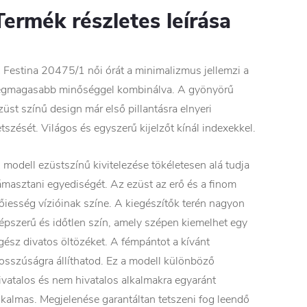
Termék részletes leírása
 Festina 20475/1 női órát a minimalizmus jellemzi a
egmagasabb minőséggel kombinálva. A gyönyörű
züst színű design már első pillantásra elnyeri
etszését. Világos és egyszerű kijelzőt kínál indexekkel.
 modell ezüstszínű kivitelezése tökéletesen alá tudja
ámasztani egyediségét. Az ezüst az erő és a finom
őiesség vízióinak színe. A kiegészítők terén nagyon
épszerű és időtlen szín, amely szépen kiemelhet egy
gész divatos öltözéket. A fémpántot a kívánt
osszúságra állíthatod. Ez a modell különböző
ivatalos és nem hivatalos alkalmakra egyaránt
lkalmas. Megjelenése garantáltan tetszeni fog leendő