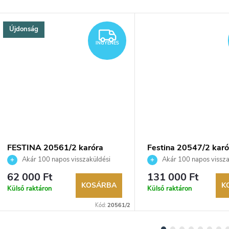
Újdonság
INGYENES
INGYENES
FESTINA 20561/2 karóra
Festina 20547/2 karó
Akár 100 napos visszaküldési
Akár 100 napos vissza
lehetőség. Hivatalos márkakereskedő.
lehetőség. Hivatalos márka
62 000 Ft
131 000 Ft
KOSÁRBA
K
Külső raktáron
Külső raktáron
Kód:
20561/2