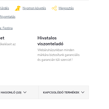
Kérdés
Nyomon követés
Megosztás
Nyomtatás
a:
Festina
let
Hivatalos
viszonteladó
ékeléseit az
Webáruházunkban minden
márkára biztosítunk garanciális
és garancián túli szervizt !
HASONLÓ (10)
KAPCSOLÓDÓ TERMÉKEK