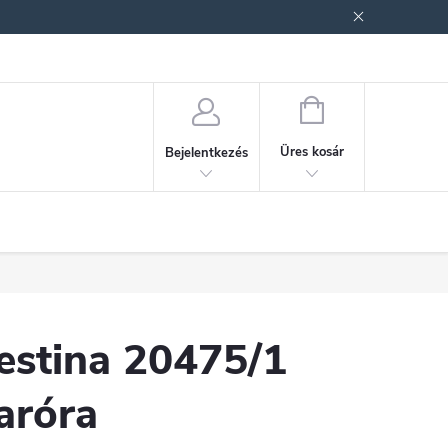
ek (ÁSZF)
Adatkezelési tájékoztató
Jogi nyilatkozat
Fogyasztóvéd
KOSÁR
Üres kosár
Bejelentkezés
estina 20475/1
aróra