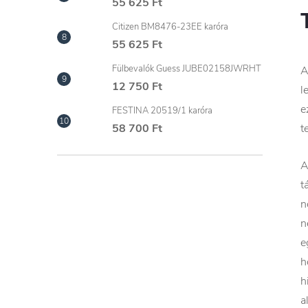
55 625 Ft
Citizen BM8476-23EE karóra
55 625 Ft
Fülbevalók Guess JUBE02158JWRHT
A
12 750 Ft
l
e
FESTINA 20519/1 karóra
t
58 700 Ft
A
t
n
n
e
h
h
a