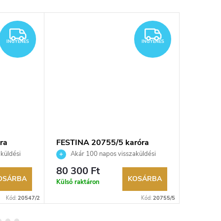
INGYENES
INGYENES
INGYENES
INGYENES
ra
FESTINA 20755/5 karóra
FESTINA
küldési
Akár 100 napos visszaküldési
Akár 
kereskedő.
lehetőség. Hivatalos márkakereskedő.
lehetőség
80 300 Ft
101 00
OSÁRBA
KOSÁRBA
Külső raktáron
Külső rak
Kód:
20547/2
Kód:
20755/5