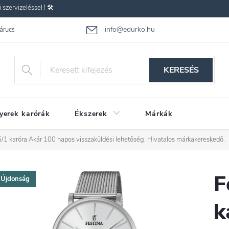
zervizeléssel ! 🛠️
info@edurko.hu
 árucsere
Reklamáció
Gyakran ismételt kérdések
Üzleti feltétel
KERESÉS
yerek karórák
Ékszerek
Márkák
/1 karóra
Akár 100 napos visszaküldési lehetőség. Hivatalos márkakereskedő.
F
Újdonság
k