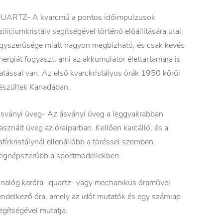
UARTZ- A kvarcmű a pontos időimpulzusok
zilíciumkristály segítségével történő előállítására utal.
gyszerűsége miatt nagyon megbízható, és csak kevés
nergiát fogyaszt, ami az akkumulátor élettartamára is
atással van. Az első kvarckristályos órák 1950 körül
észültek Kanadában.
sványi üveg- Az ásványi üveg a leggyakrabban
asznált üveg az óraiparban. Kellően karcálló, és a
afírkristálynál ellenállóbb a töréssel szemben.
egnépszerűbb a sportmodellekben.
nalóg karóra- quartz- vagy mechanikus óraművel
endelkező óra, amely az időt mutatók és egy számlap
egítségével mutatja.