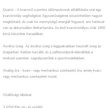
Quartz - A kvarcmű a pontos időimpulzusok előállítására utal egy
kvarckristály segítségével. Egyszerűségének köszönhetően nagyon
megbízható, és csak kis mennyiségű energiát fogyaszt, ami hatással
van az akkumulátor élettartamára. Az első kvarckristályos órák 1950
körül készültek Kanadában.
Ásványi üveg- Az ásványi üveg a leggyakrabban használt üveg az
óraiparban. Kellően karcálló, és a zafírkristálynál ellenállóbb a
töréssel szemben. Legnépszerűbb a sportmodellekben.
Analóg óra - kvarc- vagy mechanikus szerkezetű óra, amely kvarc-
vagy mechanikus szerkezetet mutat.
Vízállósági táblázat
3 ATM/30m víz- és esőálló