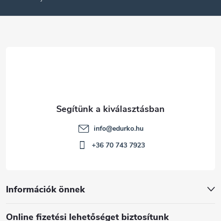
é
c
info
@
edurko.hu
+36 70 743 7923
Információk önnek
Online fizetési lehetőséget biztosítunk