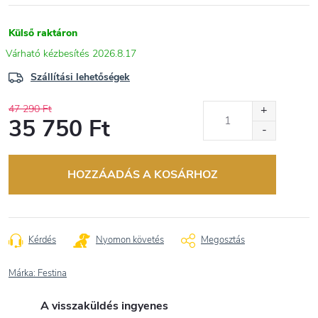
Külső raktáron
2026.8.17
Szállítási lehetőségek
47 290 Ft
35 750 Ft
Egységár:
HOZZÁADÁS A KOSÁRHOZ
Kérdés
Nyomon követés
Megosztás
Márka:
Festina
A visszaküldés ingyenes