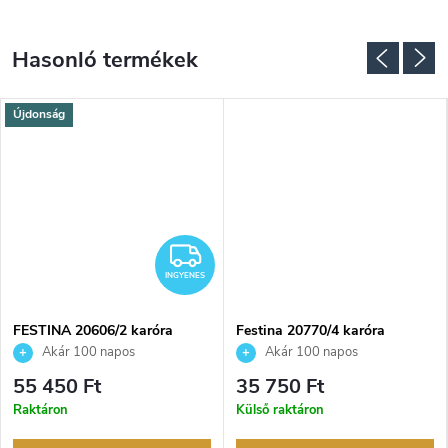
Újdonság
NGYENES
INGYENES
INGYENES
FESTINA 20606/2 karóra
Festina 20770/4 karóra
Akár 100 napos
Akár 100 napos
visszaküldési lehetőség. Hivatalos
visszaküldési lehetőség. Hivatalos
55 450 Ft
35 750 Ft
márkakereskedő.
márkakereskedő.
Raktáron
Külső raktáron