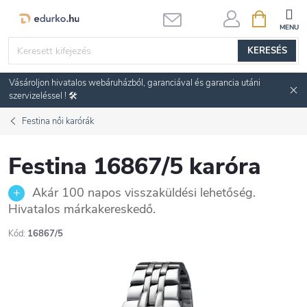
Ugrás
KOSÁR
a
fő
KERESÉS
tartalomhoz
Vásároljon hivatalos webáruházból, garanciával és garancia utáni
szervizeléssel ! 🛠️
Festina női karórák
Festina 16867/5 karóra
Akár 100 napos visszaküldési lehetőség.
Hivatalos márkakereskedő.
Kód:
16867/5