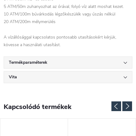
5 ATM/50m zuhanyozhat az órával, folyó víz alatt moshat kezet.
10 ATM/100m búvárkodás légzőkészülék vagy úszás nélkül
20 ATM/200m mélymerülés
A vízállósággal kapcsolatos pontosabb utasításokért kérjük,
kövesse a használati utasítást.
Termékparaméterek
Vita
Kapcsolódó termékek