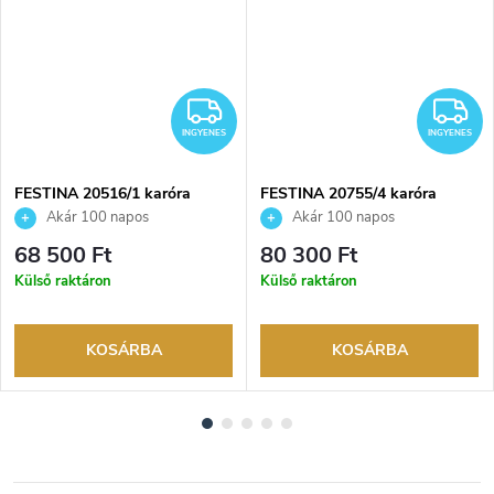
INGYENES
I
INGYENES
INGYENES
FESTINA 20516/1 karóra
FESTINA 20755/4 karóra
Akár 100 napos
Akár 100 napos
visszaküldési lehetőség. Hivatalos
visszaküldési lehetőség. Hivatalos
68 500 Ft
80 300 Ft
márkakereskedő.
márkakereskedő.
Külső raktáron
Külső raktáron
KOSÁRBA
KOSÁRBA