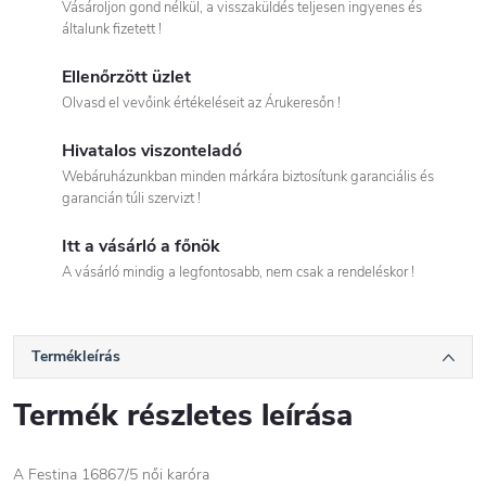
Vásároljon gond nélkül, a visszaküldés teljesen ingyenes és
általunk fizetett !
Ellenőrzött üzlet
Olvasd el vevőink értékeléseit az Árukeresőn !
Hivatalos viszonteladó
Webáruházunkban minden márkára biztosítunk garanciális és
garancián túli szervizt !
Itt a vásárló a főnök
A vásárló mindig a legfontosabb, nem csak a rendeléskor !
Termékleírás
Termék részletes leírása
A Festina 16867/5 női karóra