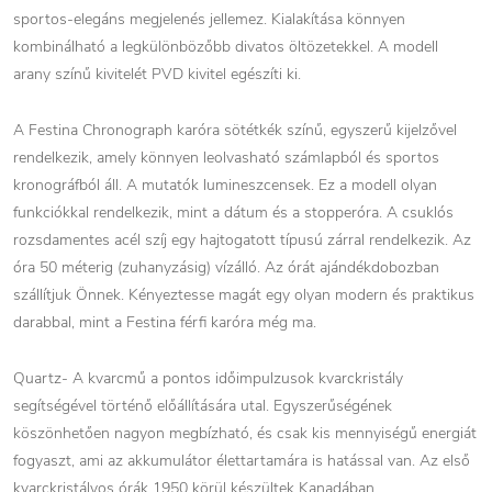
sportos-elegáns megjelenés jellemez. Kialakítása könnyen
kombinálható a legkülönbözőbb divatos öltözetekkel. A modell
arany színű kivitelét PVD kivitel egészíti ki.
A Festina Chronograph karóra sötétkék színű, egyszerű kijelzővel
rendelkezik, amely könnyen leolvasható számlapból és sportos
kronográfból áll. A mutatók lumineszcensek. Ez a modell olyan
funkciókkal rendelkezik, mint a dátum és a stopperóra. A csuklós
rozsdamentes acél szíj egy hajtogatott típusú zárral rendelkezik. Az
óra 50 méterig (zuhanyzásig) vízálló. Az órát ajándékdobozban
szállítjuk Önnek. Kényeztesse magát egy olyan modern és praktikus
darabbal, mint a Festina férfi karóra még ma.
Quartz- A kvarcmű a pontos időimpulzusok kvarckristály
segítségével történő előállítására utal. Egyszerűségének
köszönhetően nagyon megbízható, és csak kis mennyiségű energiát
fogyaszt, ami az akkumulátor élettartamára is hatással van. Az első
kvarckristályos órák 1950 körül készültek Kanadában.