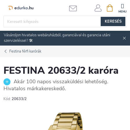
Ugrás
KOSÁR
a
fő
KERESÉS
tartalomhoz
Vásároljon hivatalos webáruházból, garanciával és garancia utáni
szervizeléssel ! 🛠️
Festina férfi karórák
FESTINA 20633/2 karóra
Akár 100 napos visszaküldési lehetőség.
Hivatalos márkakereskedő.
Kód:
20633/2