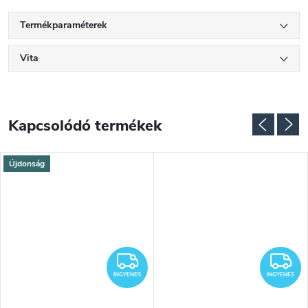
Termékparaméterek
Vita
Kapcsolódó termékek
Újdonság
INGYENES
I
INGYENES
INGYENES