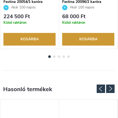
Festina 20054/1 karóra
Festina 20096/2 karóra
Akár 100 napos
Akár 100 napos
visszaküldési lehetőség. Hivatalos
visszaküldési lehetőség. Hivatalos
224 500 Ft
68 000 Ft
márkakereskedő.
márkakereskedő.
Külső raktáron
Külső raktáron
KOSÁRBA
KOSÁRBA