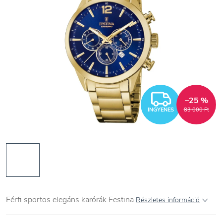
INGYEN
–25 %
INGYENES
83 000 Ft
Férfi sportos elegáns karórák Festina
Részletes információ