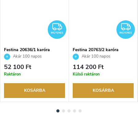
NGYENES
INGYENES
I
INGYENES
INGYENES
Festina 20636/1 karóra
Festina 20763/2 karóra
Akár 100 napos
Akár 100 napos
visszaküldési lehetőség. Hivatalos
visszaküldési lehetőség. Hivatalos
52 100 Ft
114 200 Ft
márkakereskedő.
márkakereskedő.
Raktáron
Külső raktáron
KOSÁRBA
KOSÁRBA