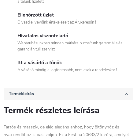
általunk fizetett !
Ellenőrzött üzlet
Olvasd el vevőink értékeléseit az Árukeresőn !
Hivatalos viszonteladó
Webáruházunkban minden márkára biztosítunk garanciális és
garancián túli szervizt !
Itt a vásárló a főnök
A vásárló mindig a legfontosabb, nem csak a rendeléskor !
Termékleírás
Termék részletes leírása
Tartós és masszív, de elég elegáns ahhoz, hogy öltönyhöz és
nyakkendőhöz is passzoljon. Ez a Festina 20633/2 karóra, amelyet