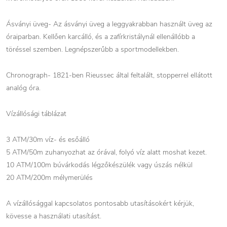
Ásványi üveg- Az ásványi üveg a leggyakrabban használt üveg az
óraiparban. Kellően karcálló, és a zafírkristálynál ellenállóbb a
töréssel szemben. Legnépszerűbb a sportmodellekben.
Chronograph- 1821-ben Rieussec által feltalált, stopperrel ellátott
analóg óra.
Vízállósági táblázat
3 ATM/30m víz- és esőálló
5 ATM/50m zuhanyozhat az órával, folyó víz alatt moshat kezet.
10 ATM/100m búvárkodás légzőkészülék vagy úszás nélkül
20 ATM/200m mélymerülés
A vízállósággal kapcsolatos pontosabb utasításokért kérjük,
kövesse a használati utasítást.