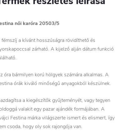
Termék részletes leírása
estina női karóra 20503/5
 fémszíj a kívánt hosszúságra rövidíthető és
yorskapoccsal zárható. A kijelző alján dátum funkció
alálható.
z óra bármilyen korú hölgyek számára alkalmas. A
estina órák kiváló minőségű anyagokból készülnek.
azdagítsa a kiegészítők gyűjteményét, vagy tegyen
oldoggá valakit egy pazar ajándék formájában. A
vájci Festina márka világszerte ismert és elismert, így
em csoda, hogy oly sok rajongója van.