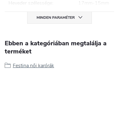
Heveder szélessége
:
17mm-15mm
MINDEN PARAMÉTER
Ebben a kategóriában megtalálja a
terméket
Festina női karórák