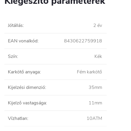
Kiegészítő paraméterek
Jótállás
:
2 év
EAN vonalkód
:
8430622759918
Szín
:
Kék
Karkötő anyaga
:
Fém karkötő
Kijelzési dimenzió
:
35mm
Kijelző vastagsága
:
11mm
Vízhatlan
:
10ATM