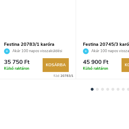
Festina 20783/1 karóra
Festina 20745/3 karó
Akár 100 napos visszaküldési
Akár 100 napos vissza
lehetőség. Hivatalos márkakereskedő.
lehetőség. Hivatalos márka
35 750 Ft
45 900 Ft
KOSÁRBA
K
Külső raktáron
Külső raktáron
Kód:
20783/1