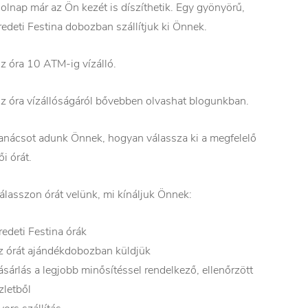
olnap már az Ön kezét is díszíthetik. Egy gyönyörű,
redeti Festina dobozban szállítjuk ki Önnek.
z óra 10 ATM-ig vízálló.
z óra vízállóságáról bővebben olvashat blogunkban.
anácsot adunk Önnek, hogyan válassza ki a megfelelő
ői órát.
álasszon órát velünk, mi kínáljuk Önnek:
redeti Festina órák
z órát ajándékdobozban küldjük
ásárlás a legjobb minősítéssel rendelkező, ellenőrzött
zletből