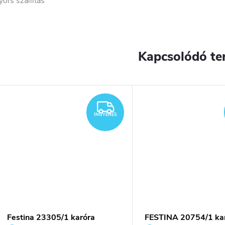
yors szállítás
Kapcsolódó te
YENES
INGYENES
INGYENES
Festina 23305/1 karóra
FESTINA 20754/1 ka