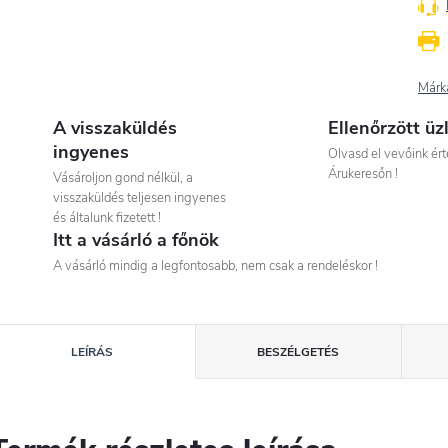
Márk
A visszaküldés
Ellenőrzött üz
ingyenes
Olvasd el vevőink ért
Árukeresőn !
Vásároljon gond nélkül, a
visszaküldés teljesen ingyenes
és általunk fizetett !
Itt a vásárló a főnök
A vásárló mindig a legfontosabb, nem csak a rendeléskor !
LEÍRÁS
BESZÉLGETÉS