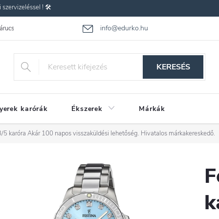
zervizeléssel ! 🛠️
info@edurko.hu
 árucsere
Reklamáció
Gyakran ismételt kérdések
Üzleti feltétel
KERESÉS
yerek karórák
Ékszerek
Márkák
/5 karóra
Akár 100 napos visszaküldési lehetőség. Hivatalos márkakereskedő.
F
k