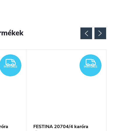
rmékek
INGYENES
INGYENES
INGYENES
INGYENES
róra
FESTINA 20704/4 karóra
FESTINA