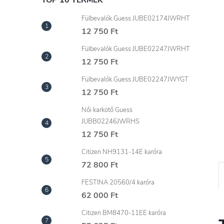
l
TOP 10 TERMÉK
Fülbevalók Guess JUBE02174JWRHT
12 750 Ft
Fülbevalók Guess JUBE02247JWRHT
12 750 Ft
Fülbevalók Guess JUBE02247JWYGT
12 750 Ft
Női karkötő Guess
JUBB02246JWRHS
12 750 Ft
Citizen NH9131-14E karóra
72 800 Ft
FESTINA 20560/4 karóra
62 000 Ft
Citizen BM8470-11EE karóra