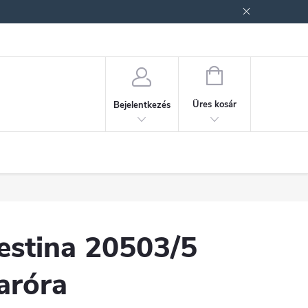
ek (ÁSZF)
Adatkezelési tájékoztató
Jogi nyilatkozat
Fogyasztóvéd
KOSÁR
Üres kosár
Bejelentkezés
estina 20503/5
aróra