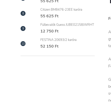
55 625 Ft
Citizen BM8476-23EE karóra
55 625 Ft
F
Fülbevalók Guess JUBE02158JWRHT
12 750 Ft
A
g
FESTINA 20693/2 karóra
t
52 150 Ft
A
F
G
b
s
n