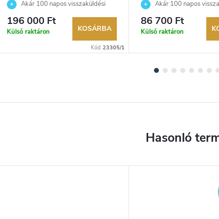
Akár 100 napos visszaküldési
Akár 100 napos vissza
lehetőség. Hivatalos márkakereskedő.
lehetőség. Hivatalos márka
196 000 Ft
86 700 Ft
KOSÁRBA
K
Külső raktáron
Külső raktáron
Kód:
23305/1
YENES