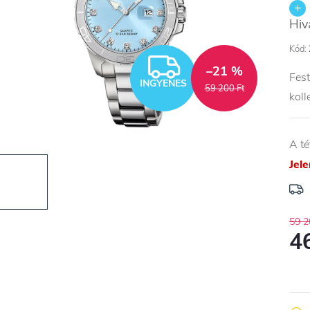
Hiv
Kód:
INGYENES
–21 %
Fest
INGYENES
59 200 Ft
koll
A té
Jel
59 2
4
Egys