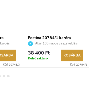
ra
Festina 20784/1 karóra
Festina
küldési
Akár 100 napos visszaküldési
Akár 
kereskedő.
lehetőség. Hivatalos márkakereskedő.
lehetőség
38 400 Ft
46 500
OSÁRBA
KOSÁRBA
Külső raktáron
Külső rak
Kód:
20745/3
Kód:
20784/1