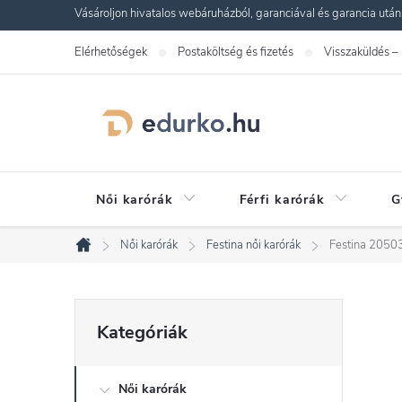
Ugrás
Vásároljon hivatalos webáruházból, garanciával és garancia utáni s
a
Elérhetőségek
Postaköltség és fizetés
Visszaküldés –
fő
tartalomhoz
Női karórák
Férfi karórák
G
Női karórák
Festina női karórák
Festina 20503
Kezdőlap
O
Kategóriák
Kategóriák
átugrása
l
Női karórák