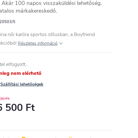
Akár 100 napos visszaküldési lehetőség.
atalos márkakereskedő.
20503/5
ina női karóra sportos stílusban, a Boyfriend
ekcióból
Részletes információ
tel elfogyott…
enleg nem elérhető
Szállítási lehetőségek
00 Ft
6 500 Ft
égár: