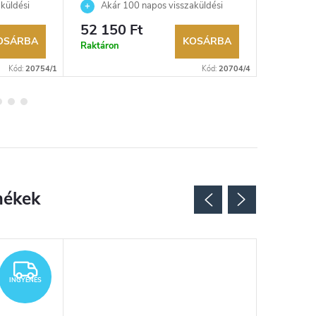
küldési
Akár 100 napos visszaküldési
Akár 
kereskedő.
lehetőség. Hivatalos márkakereskedő.
lehetőség
52 150 Ft
86 700
OSÁRBA
KOSÁRBA
Raktáron
Külső rak
Kód:
20754/1
Kód:
20704/4
INGYENES
INGYENES