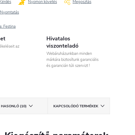
Kérdés
Nyomon követés
Megosztás
Nyomtatás
a:
Festina
let
Hivatalos
viszonteladó
ékeléseit az
Webáruházunkban minden
márkára biztosítunk garanciális
és garancián túli szervizt !
HASONLÓ (10)
KAPCSOLÓDÓ TERMÉKEK