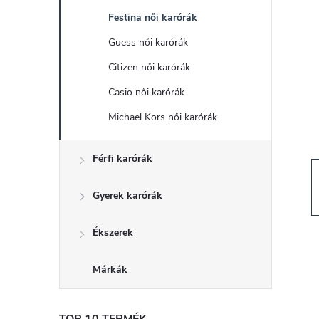
d
Festina női karórák
a
Guess női karórák
l
Citizen női karórák
Casio női karórák
s
Michael Kors női karórák
ó
Férfi karórák
p
Gyerek karórák
a
Ékszerek
n
Márkák
e