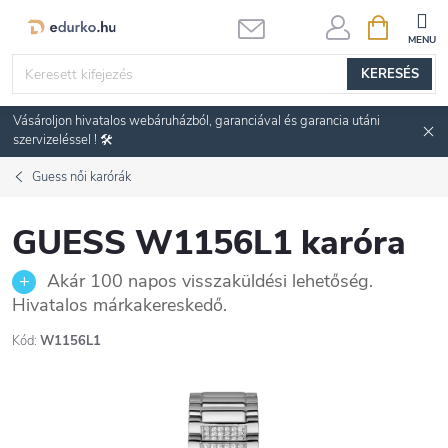
Ugrás
KOSÁR
a
fő
KERESÉS
tartalomhoz
Vásároljon hivatalos webáruházból, garanciával és garancia utáni
szervizeléssel ! 🛠️
Guess női karórák
GUESS W1156L1 karóra
Akár 100 napos visszaküldési lehetőség.
Hivatalos márkakereskedő.
Kód:
W1156L1