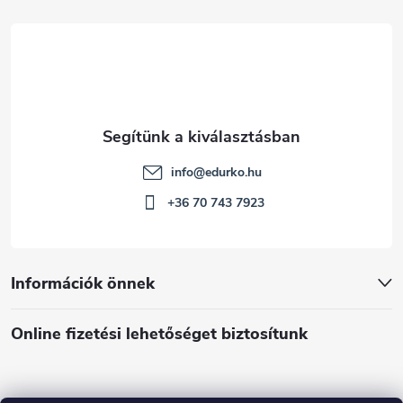
c
info
@
edurko.hu
+36 70 743 7923
Információk önnek
Online fizetési lehetőséget biztosítunk