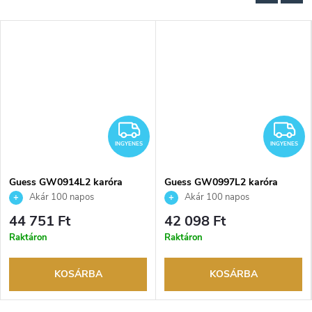
INGYENES
I
INGYENES
INGYENES
Guess GW0914L2 karóra
Guess GW0997L2 karóra
Akár 100 napos
Akár 100 napos
visszaküldési lehetőség. Hivatalos
visszaküldési lehetőség. Hivatalos
44 751 Ft
42 098 Ft
márkakereskedő.
márkakereskedő.
Raktáron
Raktáron
KOSÁRBA
KOSÁRBA