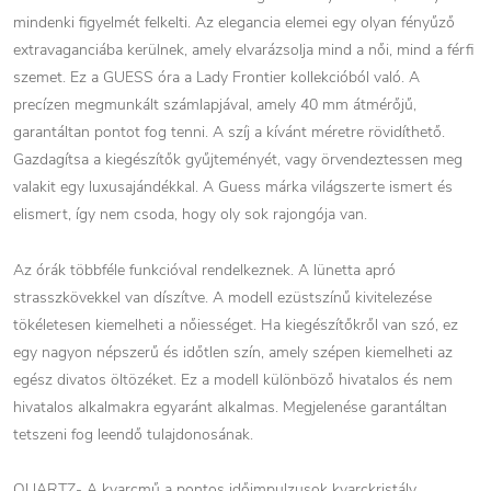
mindenki figyelmét felkelti. Az elegancia elemei egy olyan fényűző
extravaganciába kerülnek, amely elvarázsolja mind a női, mind a férfi
szemet. Ez a GUESS óra a Lady Frontier kollekcióból való. A
precízen megmunkált számlapjával, amely 40 mm átmérőjű,
garantáltan pontot fog tenni. A szíj a kívánt méretre rövidíthető.
Gazdagítsa a kiegészítők gyűjteményét, vagy örvendeztessen meg
valakit egy luxusajándékkal. A Guess márka világszerte ismert és
elismert, így nem csoda, hogy oly sok rajongója van.
Az órák többféle funkcióval rendelkeznek. A lünetta apró
strasszkövekkel van díszítve. A modell ezüstszínű kivitelezése
tökéletesen kiemelheti a nőiességet. Ha kiegészítőkről van szó, ez
egy nagyon népszerű és időtlen szín, amely szépen kiemelheti az
egész divatos öltözéket. Ez a modell különböző hivatalos és nem
hivatalos alkalmakra egyaránt alkalmas. Megjelenése garantáltan
tetszeni fog leendő tulajdonosának.
QUARTZ- A kvarcmű a pontos időimpulzusok kvarckristály