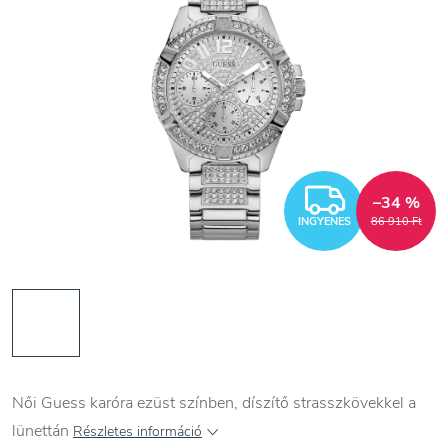
INGYEN
–34 %
INGYENES
86 910 Ft
Női Guess karóra ezüst színben, díszítő strasszkövekkel a
lünettán
Részletes információ