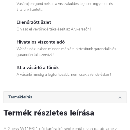
Vásároljon gond nélkül, a visszaküldés teljesen ingyenes és
általunk fizetett !
Ellenőrzött üzlet
Olvasd el vevőink értékeléseit az Árukeresőn !
Hivatalos viszonteladó
Webáruházunkban minden márkára biztosítunk garanciális és
garancián túli szervizt !
Itt a vásárló a főnök
A vásárló mindig a legfontosabb, nem csak a rendeléskor !
Termékleírás
Termék részletes leírása
A Guess W1156L1 női karóra kétségtelenül olyan darab, amely