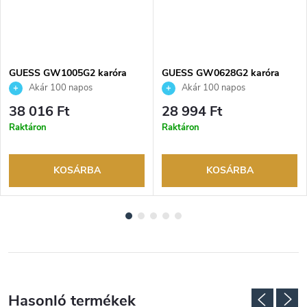
NGYENES
GUESS GW1005G2 karóra
GUESS GW0628G2 karóra
Akár 100 napos
Akár 100 napos
visszaküldési lehetőség. Hivatalos
visszaküldési lehetőség. Hivatalos
38 016 Ft
28 994 Ft
márkakereskedő.
márkakereskedő.
Raktáron
Raktáron
KOSÁRBA
KOSÁRBA