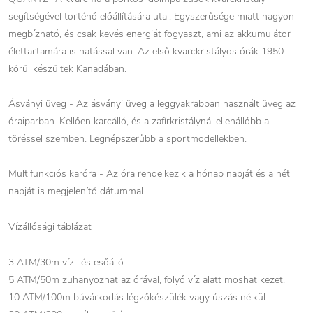
segítségével történő előállítására utal. Egyszerűsége miatt nagyon
megbízható, és csak kevés energiát fogyaszt, ami az akkumulátor
élettartamára is hatással van. Az első kvarckristályos órák 1950
körül készültek Kanadában.
Ásványi üveg - Az ásványi üveg a leggyakrabban használt üveg az
óraiparban. Kellően karcálló, és a zafírkristálynál ellenállóbb a
töréssel szemben. Legnépszerűbb a sportmodellekben.
Multifunkciós karóra - Az óra rendelkezik a hónap napját és a hét
napját is megjelenítő dátummal.
Vízállósági táblázat
3 ATM/30m víz- és esőálló
5 ATM/50m zuhanyozhat az órával, folyó víz alatt moshat kezet.
10 ATM/100m búvárkodás légzőkészülék vagy úszás nélkül