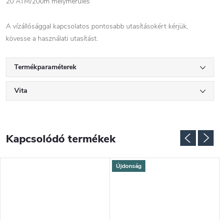
20 ATM/200m mélymerülés
A vízállósággal kapcsolatos pontosabb utasításokért kérjük,
kövesse a használati utasítást.
Termékparaméterek
Vita
Kapcsolódó termékek
Újdonság