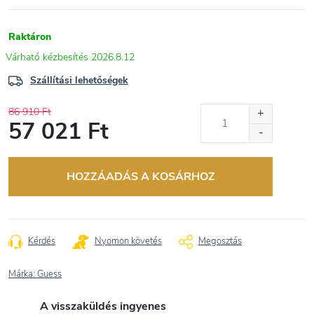
Raktáron
2026.8.12
Szállítási lehetőségek
86 910 Ft
57 021 Ft
Egységár:
HOZZÁADÁS A KOSÁRHOZ
Kérdés
Nyomon követés
Megosztás
Márka:
Guess
A visszaküldés ingyenes