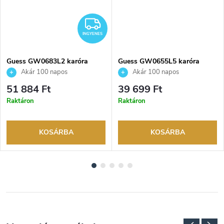
NGYENES
INGYENES
INGYENES
Guess GW0683L2 karóra
Guess GW0655L5 karóra
Akár 100 napos
Akár 100 napos
visszaküldési lehetőség. Hivatalos
visszaküldési lehetőség. Hivatalos
51 884 Ft
39 699 Ft
márkakereskedő.
márkakereskedő.
Raktáron
Raktáron
KOSÁRBA
KOSÁRBA