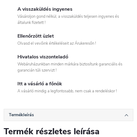
A visszaküldés ingyenes
Vásároljon gond nélkül, a visszaküldés teljesen ingyenes és
általunk fizetett !
Ellenőrzött üzlet
Olvasd el vevőink értékeléseit az Árukeresőn !
Hivatalos viszonteladó
Webáruházunkban minden márkára biztosítunk garanciális és
garancián túli szervizt !
Itt a vásárló a főnök
A vásárló mindig a legfontosabb, nem csak a rendeléskor !
Termékleírás
Termék részletes leírása