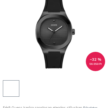
–32 %
56 350 Ft
Férfi Guess karóra sportosan elegáns stílusban
Részletes