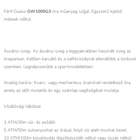
Férfi Guess
GW1005G3
óra műanyag szíjjal. Egyszerű kijelző
indexek nélkül.
Ásványi üveg- Az ásványi üveg a leggyakrabban használt üveg az
óraiparban. Kellően karcálló és a zafírkristálynál ellenállóbb a töréssel
szemben. Legnépszerűbb a sportmodellekben.
Analóg karóra- Kvarc- vagy mechanikus óraművel rendelkező óra,
amely az időt mutatók és egy számlap segítségével mutatja.
Vízállósági táblázat
3 ATM/30m víz- és esőálló
5 ATM/50m zuhanyozhat az órával, folyó víz alatt moshat kezet.
10 ATM/100m búvárkodás légzőkészülék nélkül vagy úszás nélkül