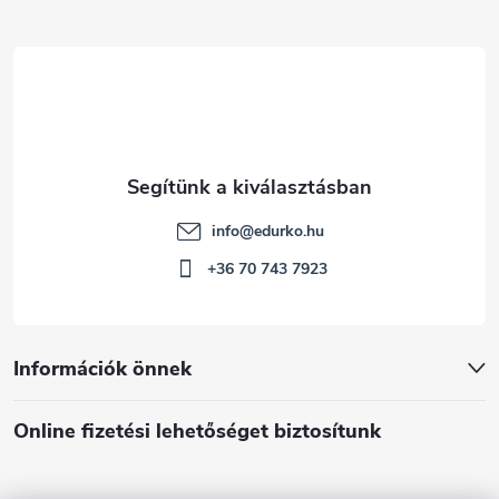
c
info
@
edurko.hu
+36 70 743 7923
Információk önnek
Online fizetési lehetőséget biztosítunk