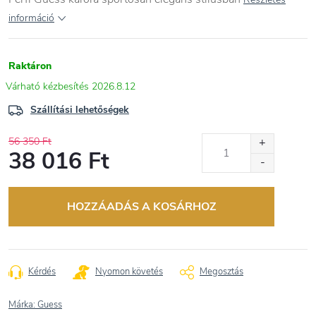
információ
Raktáron
2026.8.12
Szállítási lehetőségek
56 350 Ft
38 016 Ft
Egységár:
HOZZÁADÁS A KOSÁRHOZ
Kérdés
Nyomon követés
Megosztás
Márka:
Guess