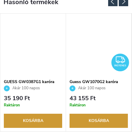
NGYENES
I
INGYENES
GUESS GW0387G1 karóra
Guess GW1070G2 karóra
Akár 100 napos
Akár 100 napos
visszaküldési lehetőség. Hivatalos
visszaküldési lehetőség. Hivatalos
35 190 Ft
43 155 Ft
márkakereskedő.
márkakereskedő.
Raktáron
Raktáron
KOSÁRBA
KOSÁRBA