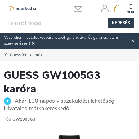
Ugrás
KOSÁR
a
fő
KERESÉS
tartalomhoz
Vásároljon hivatalos webáruházból, garanciával és garancia utáni
szervizeléssel ! 🛠️
Guess férfi karórák
GUESS GW1005G3
karóra
Akár 100 napos visszaküldési lehetőség.
Hivatalos márkakereskedő.
Kód:
GW1005G3