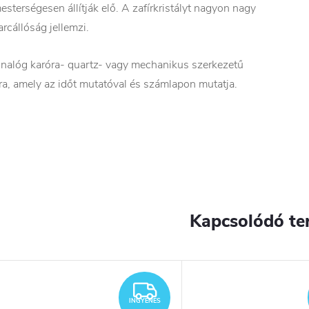
esterségesen állítják elő. A zafírkristályt nagyon nagy
arcállóság jellemzi.
nalóg karóra- quartz- vagy mechanikus szerkezetű
ra, amely az időt mutatóval és számlapon mutatja.
Kapcsolódó te
YENES
INGYENES
INGYENES