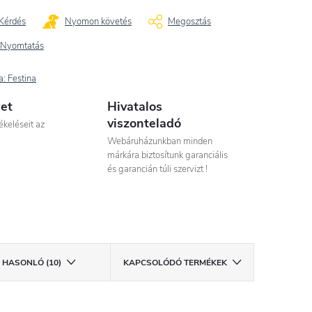
Kérdés
Nyomon követés
Megosztás
Nyomtatás
a:
Festina
let
Hivatalos
viszonteladó
ékeléseit az
Webáruházunkban minden
márkára biztosítunk garanciális
és garancián túli szervizt !
HASONLÓ (10)
KAPCSOLÓDÓ TERMÉKEK