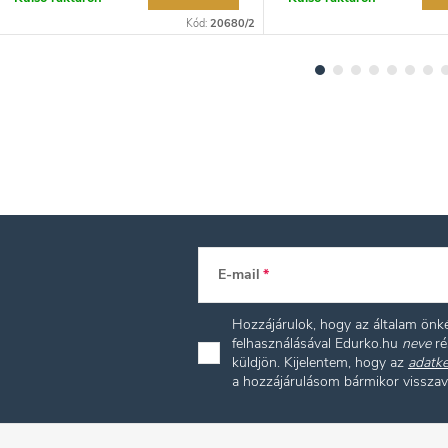
Kód:
20680/2
E-mail
Hozzájárulok, hogy az általam ön
felhasználásával Edurko.hu
neve
ré
küldjön. Kijelentem, hogy az
adatke
a hozzájárulásom bármikor vissza