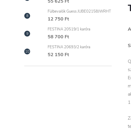
55 625 Ft
Fülbevalók Guess JUBE02158JWRHT
12 750 Ft
A
FESTINA 20519/1 karóra
58 700 Ft
S
FESTINA 20693/2 karóra
52 150 Ft
Q
s
E
m
a
1
Z
t