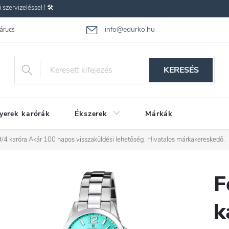
zervizeléssel ! 🛠️
info@edurko.hu
 árucsere
Reklamáció
Gyakran ismételt kérdések
Üzleti feltétel
KERESÉS
yerek karórák
Ékszerek
Márkák
/4 karóra
Akár 100 napos visszaküldési lehetőség. Hivatalos márkakereskedő.
F
k