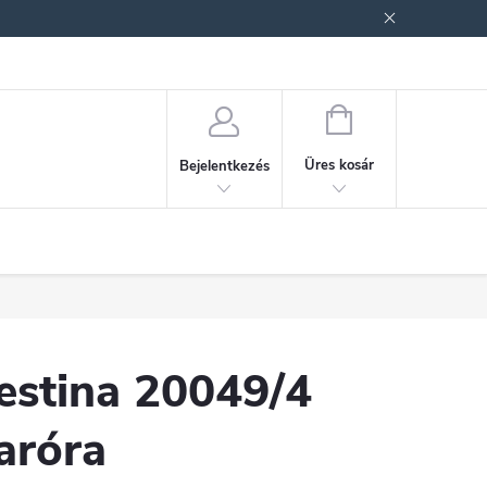
ek (ÁSZF)
Adatkezelési tájékoztató
Jogi nyilatkozat
Fogyasztóvéd
KOSÁR
Üres kosár
Bejelentkezés
estina 20049/4
aróra