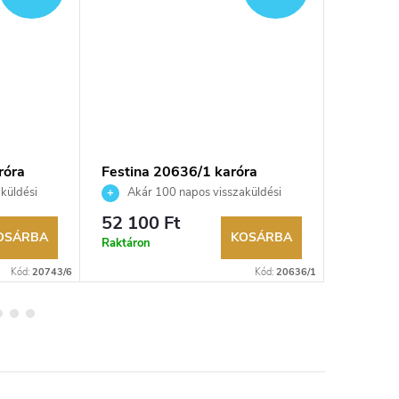
róra
Festina 20636/1 karóra
FESTINA
küldési
Akár 100 napos visszaküldési
Akár 
kereskedő.
lehetőség. Hivatalos márkakereskedő.
lehetőség
52 100 Ft
80 300
OSÁRBA
KOSÁRBA
Raktáron
Külső rak
Kód:
20743/6
Kód:
20636/1