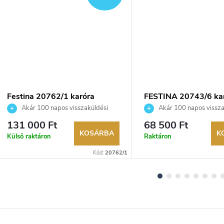
Festina 20762/1 karóra
FESTINA 20743/6 ka
Akár 100 napos visszaküldési
Akár 100 napos vissza
lehetőség. Hivatalos márkakereskedő.
lehetőség. Hivatalos márka
131 000 Ft
68 500 Ft
KOSÁRBA
K
Külső raktáron
Raktáron
Kód:
20762/1