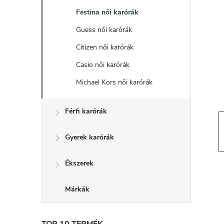
d
Festina női karórák
a
Guess női karórák
l
Citizen női karórák
Casio női karórák
s
Michael Kors női karórák
ó
Férfi karórák
p
Gyerek karórák
a
Ékszerek
n
Márkák
e