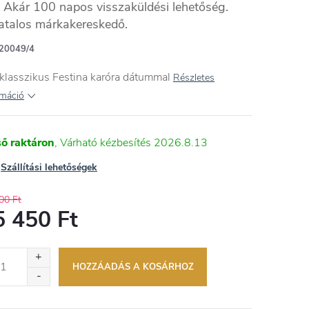
Akár 100 napos visszaküldési lehetőség.
atalos márkakereskedő.
20049/4
klasszikus Festina karóra dátummal
Részletes
rmáció
ső raktáron
2026.8.13
Szállítási lehetőségek
00 Ft
5 450 Ft
égár:
HOZZÁADÁS A KOSÁRHOZ