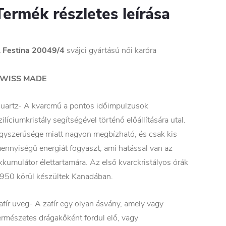
Termék részletes leírása
 Festina 20049/4
svájci gyártású női karóra
WISS MADE
uartz- A kvarcmű a pontos időimpulzusok
zilíciumkristály segítségével történő előállítására utal.
gyszerűsége miatt nagyon megbízható, és csak kis
ennyiségű energiát fogyaszt, ami hatással van az
kkumulátor élettartamára. Az első kvarckristályos órák
950 körül készültek Kanadában.
afír uveg- A zafír egy olyan ásvány, amely vagy
ermészetes drágakőként fordul elő, vagy