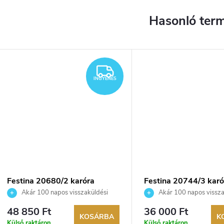
INGYENES
INGYENES
Festina 20680/2 karóra
Festina 20744/3 karó
Akár 100 napos visszaküldési
Akár 100 napos vissza
lehetőség. Hivatalos márkakereskedő.
lehetőség. Hivatalos márka
48 850 Ft
36 000 Ft
KOSÁRBA
K
Külső raktáron
Külső raktáron