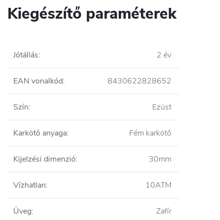
Kiegészítő paraméterek
Jótállás
:
2 év
EAN vonalkód
:
8430622828652
Szín
:
Ezüst
Karkötő anyaga
:
Fém karkötő
Kijelzési dimenzió
:
30mm
Vízhatlan
:
10ATM
Üveg
:
Zafír