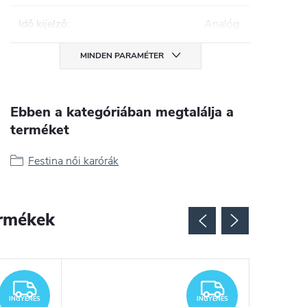
Idő kijelző
:
Analóg
MINDEN PARAMÉTER
Ebben a kategóriában megtalálja a
terméket
Festina női karórák
rmékek
INGYENES
INGYENES
INGYENES
INGYENES