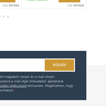
Kód:
20744/3
Kód:
20744/2
KÜLDÉS
ként megadott nevem és e-mail címem
szemre e-mail útján hírleveleket, ajánlatokat
zelési tájékoztatót
elolvastam. Megértettem, hogy
vonhatom.