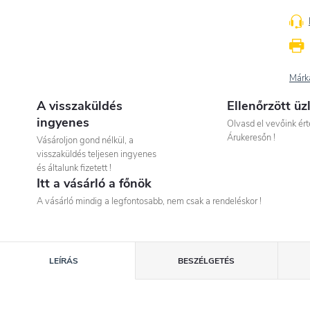
Márk
A visszaküldés
Ellenőrzött üz
ingyenes
Olvasd el vevőink ért
Árukeresőn !
Vásároljon gond nélkül, a
visszaküldés teljesen ingyenes
és általunk fizetett !
Itt a vásárló a főnök
A vásárló mindig a legfontosabb, nem csak a rendeléskor !
LEÍRÁS
BESZÉLGETÉS