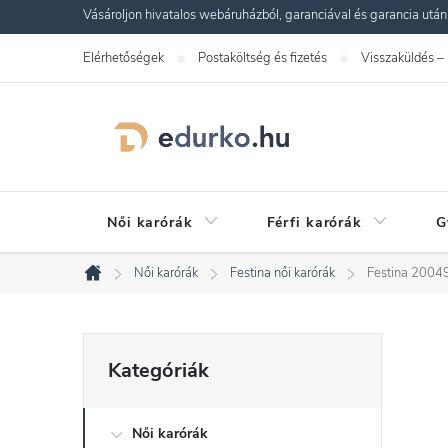
Ugrás
Vásároljon hivatalos webáruházból, garanciával és garancia utáni s
a
Elérhetőségek
Postaköltség és fizetés
Visszaküldés –
fő
tartalomhoz
Női karórák
Férfi karórák
G
Női karórák
Festina női karórák
Festina 20049
Kezdőlap
O
Kategóriák
Kategóriák
átugrása
l
Női karórák