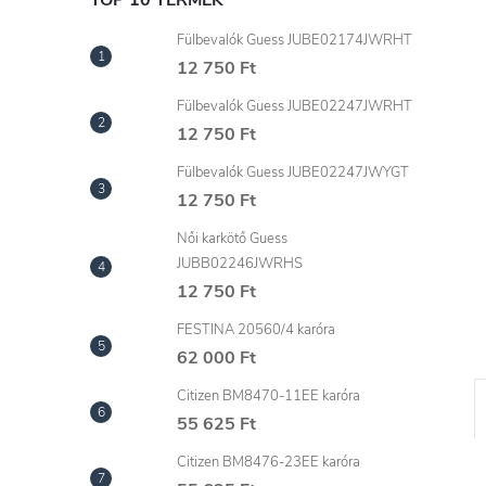
l
TOP 10 TERMÉK
Fülbevalók Guess JUBE02174JWRHT
12 750 Ft
Fülbevalók Guess JUBE02247JWRHT
12 750 Ft
Fülbevalók Guess JUBE02247JWYGT
12 750 Ft
Női karkötő Guess
JUBB02246JWRHS
12 750 Ft
FESTINA 20560/4 karóra
62 000 Ft
Citizen BM8470-11EE karóra
55 625 Ft
Citizen BM8476-23EE karóra