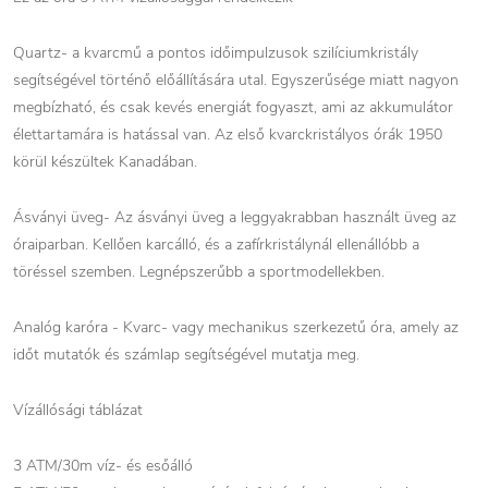
Quartz- a kvarcmű a pontos időimpulzusok szilíciumkristály
segítségével történő előállítására utal. Egyszerűsége miatt nagyon
megbízható, és csak kevés energiát fogyaszt, ami az akkumulátor
élettartamára is hatással van. Az első kvarckristályos órák 1950
körül készültek Kanadában.
Ásványi üveg- Az ásványi üveg a leggyakrabban használt üveg az
óraiparban. Kellően karcálló, és a zafírkristálynál ellenállóbb a
töréssel szemben. Legnépszerűbb a sportmodellekben.
Analóg karóra - Kvarc- vagy mechanikus szerkezetű óra, amely az
időt mutatók és számlap segítségével mutatja meg.
Vízállósági táblázat
3 ATM/30m víz- és esőálló