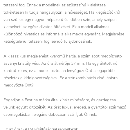
tetszeni fog. Ennek a modellnek az ezüstszínű kialakítása
tökéletesen ki tudja hangsúlyozni a nőiességet. Ha kiegészítőkről
van szó, ez egy nagyon népszerű és időtlen szín, amely szépen
kiemelheti az egész divatos öltözéket. Ez a modell alkalmas
különböző hivatalos és informális alkalmakra egyaránt. Megjelenése
kétségtelenül tetszeni fog leendő tulajdonosának.
A klasszikus megjelenést kvarcmű hajtja, a számlapot megbízható
ásványi kristály védi. Az óra átmérője 37 mm. Ha egy áhított női
karórát keres, ez a modell biztosan lenyűgözi Önt a legapróbb
részletekig kidolgozottságával. Ez a színkombináció első látásra
meggyőzte Önt?
Fogadjon a Festina márka által kínált minőségre, és gazdagítsa
velünk együtt öltözékét! Az órát luxus, eredeti, a gyártótól származó
csomagolásban, elegáns dobozban szállítjuk Önnek.
Ez az óra 5 ATM vízállósággal rendelkezik