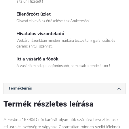
általunk fizetett !
Ellenőrzött üzlet
Olvasd el vevőink értékeléseit az Árukeresőn !
Hivatalos viszonteladó
Webáruházunkban minden márkára biztosítunk garanciális és
garancián túli szervizt !
Itt a vásárló a főnök
A vásárló mindig a legfontosabb, nem csak a rendeléskor !
Termékleírás
Termék részletes leírása
A Festina 16790/D női karórát olyan nők számára tervezték, akik
stílusra és szépségre vágynak. Garantáltan minden szelíd léleknek