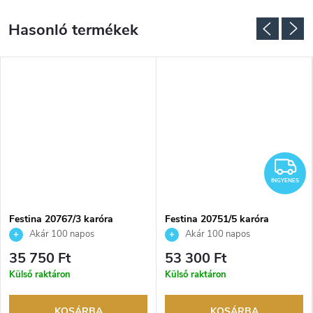
I
INGYENES
Festina 20767/3 karóra
Festina 20751/5 karóra
Akár 100 napos
Akár 100 napos
visszaküldési lehetőség. Hivatalos
visszaküldési lehetőség. Hivatalos
35 750 Ft
53 300 Ft
márkakereskedő.
márkakereskedő.
Külső raktáron
Külső raktáron
KOSÁRBA
KOSÁRBA