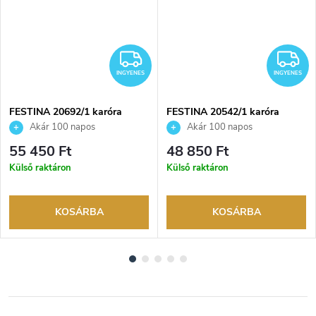
NGYENES
INGYENES
I
INGYENES
INGYENES
FESTINA 20692/1 karóra
FESTINA 20542/1 karóra
Akár 100 napos
Akár 100 napos
visszaküldési lehetőség. Hivatalos
visszaküldési lehetőség. Hivatalos
55 450 Ft
48 850 Ft
márkakereskedő.
márkakereskedő.
Külső raktáron
Külső raktáron
KOSÁRBA
KOSÁRBA