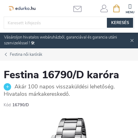
Ugrás
KOSÁR
a
fő
KERESÉS
tartalomhoz
Vásároljon hivatalos webáruházból, garanciával és garancia utáni
szervizeléssel ! 🛠️
Festina női karórák
Festina 16790/D karóra
Akár 100 napos visszaküldési lehetőség.
Hivatalos márkakereskedő.
Kód:
16790/D