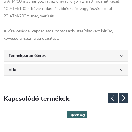
5 ATM/50m zuhanyozhat az órával, folyó víz alatt moshat kezet.
10 ATM/100m búvárkodás légzőkészülék vagy úszás nélkül
20 ATM/200m mélymerülés
A vízállósággal kapcsolatos pontosabb utasításokért kérjük,
kövesse a használati utasítást.
Termékparaméterek
Vita
Kapcsolódó termékek
Újdonság