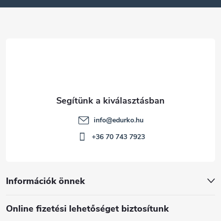
é
c
info
@
edurko.hu
+36 70 743 7923
Információk önnek
Online fizetési lehetőséget biztosítunk