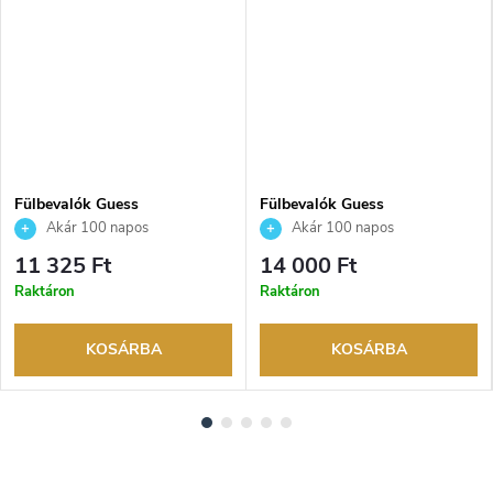
Fülbevalók Guess
Fülbevalók Guess
JUBE06203JWYGT
JUBE06045JWRHT
Akár 100 napos
Akár 100 napos
visszaküldési lehetőség. Hivatalos
visszaküldési lehetőség. Hivatalos
11 325 Ft
14 000 Ft
márkakereskedő.
márkakereskedő.
Raktáron
Raktáron
KOSÁRBA
KOSÁRBA