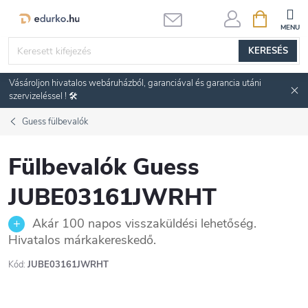
Ugrás
KOSÁR
a
fő
KERESÉS
tartalomhoz
Vásároljon hivatalos webáruházból, garanciával és garancia utáni
szervizeléssel ! 🛠️
Guess fülbevalók
Fülbevalók Guess
JUBE03161JWRHT
Akár 100 napos visszaküldési lehetőség.
Hivatalos márkakereskedő.
Kód:
JUBE03161JWRHT