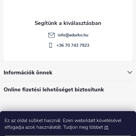
info
@
edurko.hu
+36 70 743 7923
Információk önnek
Online fizetési lehetőséget biztosítunk
Ez az oldal sütiket használ. Ezen weboldalt követésével
Á
elfogadja azok használatát. Tudjon meg többet
itt
r