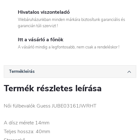
Hivatalos viszonteladó
Webáruházunkban minden márkára biztosítunk garanciális és
garancián túli szervizt !
Itt a vásárló a főnök
A vásárló mindig a legfontosabb, nem csak a rendeléskor !
Termékleírás
Termék részletes leírása
Női fülbevalók Guess JUBE03161JWRHT
A dísz mérete 14mm
Teljes hossza: 40mm