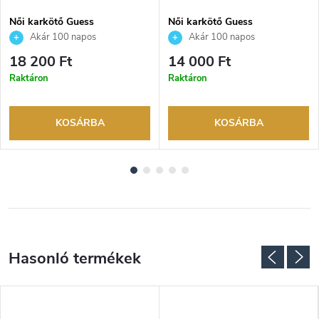
Női karkötő Guess
Női karkötő Guess
JUBB04156JWYGT
JUBB04594JWRHS
Akár 100 napos
Akár 100 napos
visszaküldési lehetőség. Hivatalos
visszaküldési lehetőség. Hivatalos
18 200 Ft
14 000 Ft
márkakereskedő.
márkakereskedő.
Raktáron
Raktáron
KOSÁRBA
KOSÁRBA