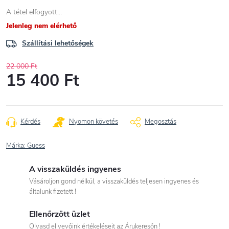
A tétel elfogyott…
Jelenleg nem elérhető
Szállítási lehetőségek
22 000 Ft
15 400 Ft
Egységár:
Kérdés
Nyomon követés
Megosztás
Márka:
Guess
A visszaküldés ingyenes
Vásároljon gond nélkül, a visszaküldés teljesen ingyenes és
általunk fizetett !
Ellenőrzött üzlet
Olvasd el vevőink értékeléseit az Árukeresőn !