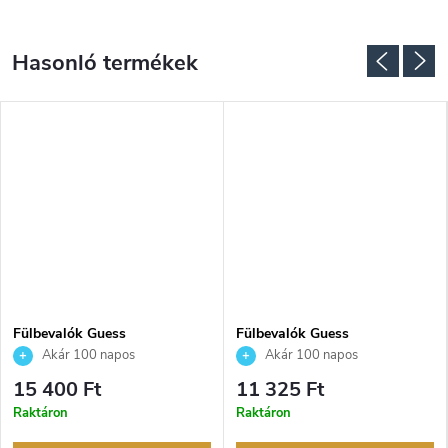
Fülbevalók Guess
Fülbevalók Guess
JUBE03131JWRHT
JUBE05380JWYGT
Akár 100 napos
Akár 100 napos
visszaküldési lehetőség. Hivatalos
visszaküldési lehetőség. Hivatalos
15 400 Ft
11 325 Ft
márkakereskedő.
márkakereskedő.
Raktáron
Raktáron