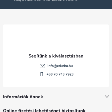
l
é
c
info
@
edurko.hu
+36 70 743 7923
Információk önnek
Online fizetési lehetőséget biztosítunk