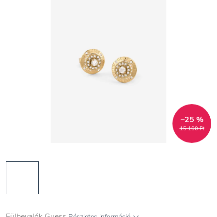
–25 %
15 100 Ft
Fülbevalók Guess
Részletes információ