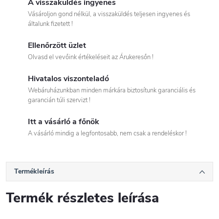
A visszaküldés ingyenes
Vásároljon gond nélkül, a visszaküldés teljesen ingyenes és
általunk fizetett !
Ellenőrzött üzlet
Olvasd el vevőink értékeléseit az Árukeresőn !
Hivatalos viszonteladó
Webáruházunkban minden márkára biztosítunk garanciális és
garancián túli szervizt !
Itt a vásárló a főnök
A vásárló mindig a legfontosabb, nem csak a rendeléskor !
Termékleírás
Termék részletes leírása