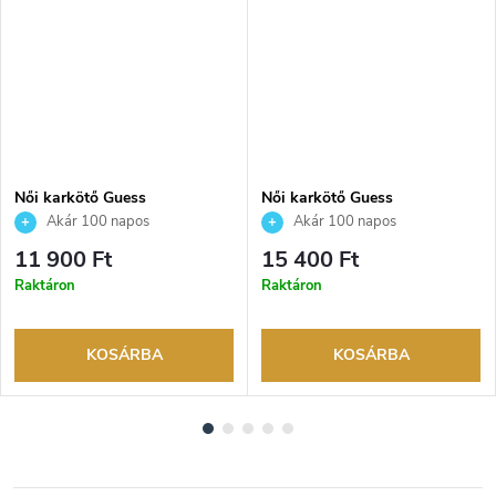
Női karkötő Guess
Női karkötő Guess
JUBB06246JWRHS
JUBB03162JWRHS
Akár 100 napos
Akár 100 napos
visszaküldési lehetőség. Hivatalos
visszaküldési lehetőség. Hivatalos
11 900 Ft
15 400 Ft
márkakereskedő.
márkakereskedő.
Raktáron
Raktáron
KOSÁRBA
KOSÁRBA