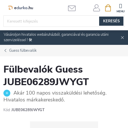
Ugrás
KOSÁR
a
fő
KERESÉS
tartalomhoz
Vásároljon hivatalos webáruházból, garanciával és garancia utáni
szervizeléssel ! 🛠️
Guess fülbevalók
Fülbevalók Guess
JUBE06289JWYGT
Akár 100 napos visszaküldési lehetőség.
Hivatalos márkakereskedő.
Kód:
JUBE06289JWYGT